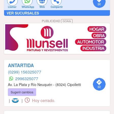
Llamar
WhatsApp
Web
Compartir
VER SUCURSALES
PUBLICIDAD
GCAds
ANTARTIDA
(0299) 156325077
2996325077
Av. La Plata y Río Neuquén - (8324) Cipolletti
Sugerir cambios
Hoy cerrado.
|
|