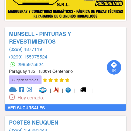
MUNSELL - PINTURAS Y
REVESTIMIENTOS
(0299) 4877119
(0299) 155975524
2995975524
Paraguay 185 - (8309) Centenario
Sugerir cambios
|
|
|
|
|
Hoy cerrado.
VER SUCURSALES
POSTES NEUQUEN
(0299) 156283444