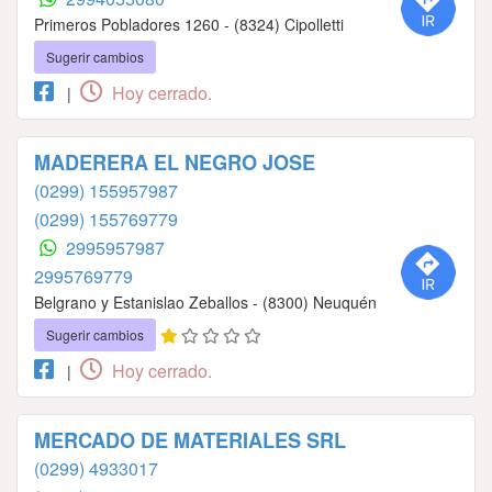
Primeros Pobladores 1260 - (8324) Cipolletti
Sugerir cambios
Hoy cerrado.
|
MADERERA EL NEGRO JOSE
(0299) 155957987
(0299) 155769779
2995957987
2995769779
Belgrano y Estanislao Zeballos - (8300) Neuquén
Sugerir cambios
Hoy cerrado.
|
MERCADO DE MATERIALES SRL
(0299) 4933017