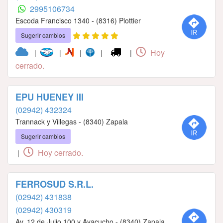
2995106734
Escoda Francisco 1340 - (8316) Plottier
Sugerir cambios
Hoy
|
|
|
|
|
cerrado.
EPU HUENEY III
(02942) 432324
Trannack y Villegas - (8340) Zapala
Sugerir cambios
Hoy cerrado.
|
FERROSUD S.R.L.
(02942) 431838
(02942) 430319
Av. 12 de Julio 100 y Ayacucho - (8340) Zapala