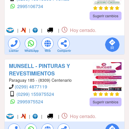
2995106734
Sugerir cambios
Hoy cerrado.
|
|
|
|
Llamar
WhatsApp
Web
Compartir
MUNSELL - PINTURAS Y
REVESTIMIENTOS
Paraguay 185 - (8309) Centenario
(0299) 4877119
(0299) 155975524
2995975524
Sugerir cambios
Hoy cerrado.
|
|
|
|