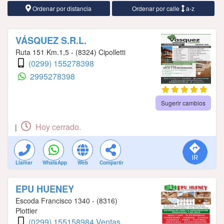
Ordenar por distancia
Ordenar por calle
a-z
VÁSQUEZ S.R.L.
Ruta 151 Km.1,5 - (8324) Cipolletti
(0299) 155278398
2995278398
Sugerir cambios
Hoy cerrado.
|
Llamar
WhatsApp
Web
Compartir
EPU HUENEY
Escoda Francisco 1340 - (8316)
Plottier
(0299) 155158984 Ventas