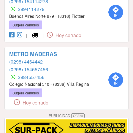
(0299) 154114278
2994114278
Buenos Aires Norte 979 - (8316) Plottier
Sugerir cambios
Hoy cerrado.
|
|
METRO MADERAS
(0298) 4464442
(0298) 154557456
2984557456
Colegio Nacional 540 - (8336) Villa Regina
Sugerir cambios
Hoy cerrado.
|
PUBLICIDAD
GCAds