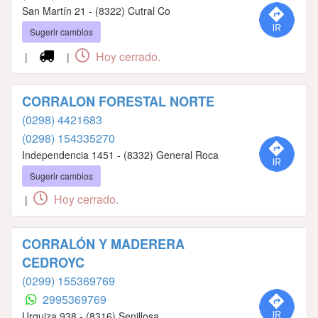
San Martín 21 - (8322) Cutral Co
Sugerir cambios
Hoy cerrado.
|
|
CORRALON FORESTAL NORTE
(0298) 4421683
(0298) 154335270
Independencia 1451 - (8332) General Roca
Sugerir cambios
Hoy cerrado.
|
CORRALÓN Y MADERERA
CEDROYC
(0299) 155369769
2995369769
Urquiza 938 - (8316) Senillosa