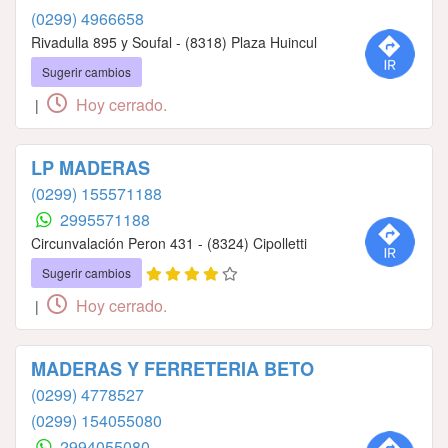
(0299) 4966658
Rivadulla 895 y Soufal - (8318) Plaza Huincul
Sugerir cambios
Hoy cerrado.
|
LP MADERAS
(0299) 155571188
2995571188
Circunvalación Peron 431 - (8324) Cipolletti
Sugerir cambios
Hoy cerrado.
|
MADERAS Y FERRETERIA BETO
(0299) 4778527
(0299) 154055080
2994055080