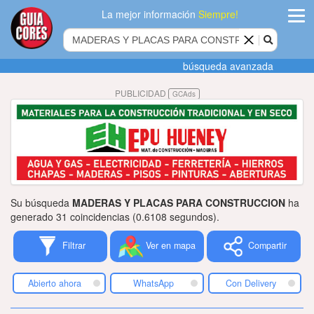
La mejor información
Siempre!
ingres
búsqueda avanzada
Agregar
PUBLICIDAD
GCAds
empres
Actualiza
datos
Publicida
Su búsqueda
MADERAS Y PLACAS PARA CONSTRUCCION
ha
Radio
generado 31 coincidencias (0.6108 segundos).
Filtrar
Ver en mapa
Compartir
Tiendacore
Contacteno
Abierto ahora
WhatsApp
Con Delivery