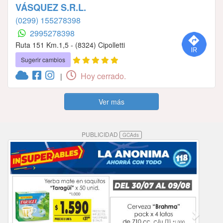
VÁSQUEZ S.R.L.
(0299) 155278398
2995278398
Ruta 151 Km.1,5 - (8324) Cipolletti
Sugerir cambios
Hoy cerrado.
|
Ver más
PUBLICIDAD
GCAds