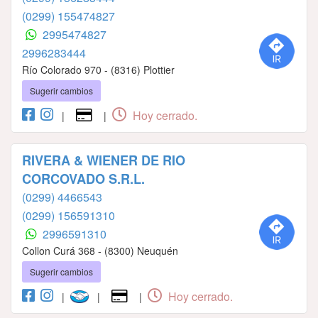
(0299) 155474827
2995474827
2996283444
Río Colorado 970 - (8316) Plottier
Sugerir cambios
Hoy cerrado.
|
|
RIVERA & WIENER DE RIO
CORCOVADO S.R.L.
(0299) 4466543
(0299) 156591310
2996591310
Collon Curá 368 - (8300) Neuquén
Sugerir cambios
Hoy cerrado.
|
|
|