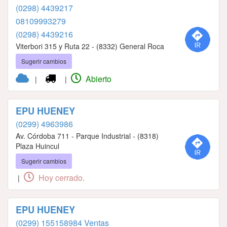
(0298) 4439217
08109993279
(0298) 4439216
Viterbori 315 y Ruta 22 - (8332) General Roca
Sugerir cambios
Abierto
|
|
EPU HUENEY
(0299) 4963986
Av. Córdoba 711 - Parque Industrial - (8318)
Plaza Huincul
Sugerir cambios
Hoy cerrado.
|
EPU HUENEY
(0299) 155158984 Ventas