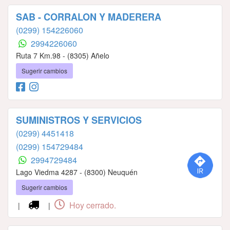
SAB - CORRALON Y MADERERA
(0299) 154226060
2994226060
Ruta 7 Km.98 - (8305) Añelo
Sugerir cambios
SUMINISTROS Y SERVICIOS
(0299) 4451418
(0299) 154729484
2994729484
Lago Viedma 4287 - (8300) Neuquén
Sugerir cambios
Hoy cerrado.
|
|