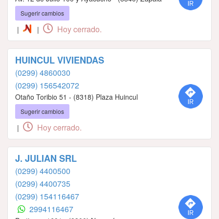
Sugerir cambios
Hoy cerrado.
|
|
HUINCUL VIVIENDAS
(0299) 4860030
(0299) 156542072
Otaño Toribio 51 - (8318) Plaza Huincul
Sugerir cambios
Hoy cerrado.
|
J. JULIAN SRL
(0299) 4400500
(0299) 4400735
(0299) 154116467
2994116467