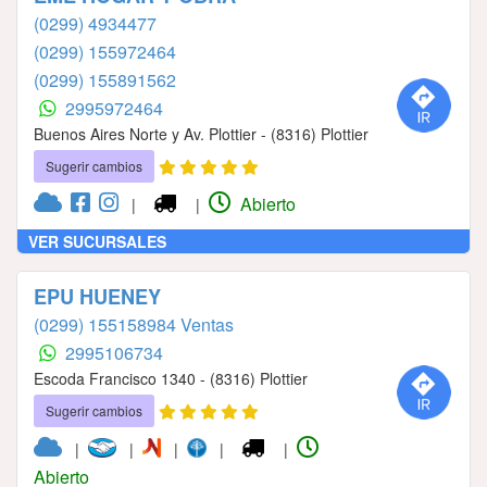
(0299) 4934477
(0299) 155972464
(0299) 155891562
2995972464
Buenos Aires Norte y Av. Plottier - (8316) Plottier
Sugerir cambios
Abierto
|
|
VER SUCURSALES
EPU HUENEY
(0299) 155158984 Ventas
2995106734
Escoda Francisco 1340 - (8316) Plottier
Sugerir cambios
|
|
|
|
|
Abierto