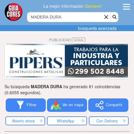
La mejor información
Siempre!
ingres
búsqueda avanzada
Agregar
PUBLICIDAD
GCAds
empres
Actualiza
datos
Publicida
Su búsqueda
MADERA DURA
ha generado 81 coincidencias
Radio
(0.6055 segundos).
Filtrar
Ver en mapa
Compartir
Tiendacore
Contacteno
Abierto ahora
WhatsApp
Con Delivery