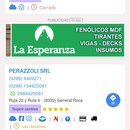
Cerrado
|
PUBLICIDAD
GCAds
PERAZZOLI SRL
(0298) 4409271
(0298) 154923081
2984923081
Ruta 22 y Ruta 6 - (8332) General Roca
Sugerir cambios
|
|
|
|
ver detalles
|