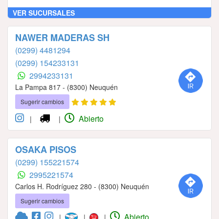
VER SUCURSALES
NAWER MADERAS SH
(0299) 4481294
(0299) 154233131
2994233131
La Pampa 817 - (8300) Neuquén
Sugerir cambios
Abierto
|
|
OSAKA PISOS
(0299) 155221574
2995221574
Carlos H. Rodríguez 280 - (8300) Neuquén
Sugerir cambios
Abierto
|
|
|