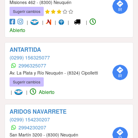
Misiones 462 - (8300) Neuquén
Sugerir cambios
|
|
|
|
|
Abierto
ANTARTIDA
(0299) 156325077
2996325077
Av. La Plata y Río Neuquén - (8324) Cipolletti
Sugerir cambios
Abierto
|
|
ARIDOS NAVARRETE
(0299) 154230207
2994230207
San Martín 3200 - (8300) Neuquén