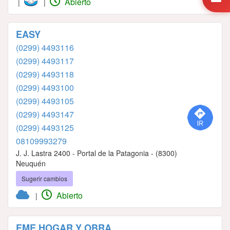
Abierto
|
|
EASY
(0299) 4493116
(0299) 4493117
(0299) 4493118
(0299) 4493100
(0299) 4493105
(0299) 4493147
(0299) 4493125
08109993279
J. J. Lastra 2400 - Portal de la Patagonia - (8300)
Neuquén
Sugerir cambios
Abierto
|
EME HOGAR Y OBRA