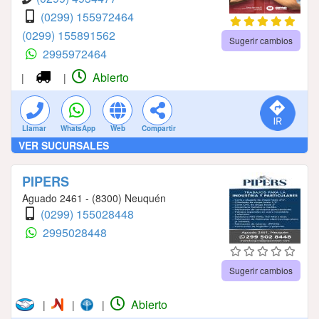
(0299) 155972464
(0299) 155891562
Sugerir cambios
2995972464
Abierto
|
|
Llamar
WhatsApp
Web
Compartir
VER SUCURSALES
PIPERS
Aguado 2461 - (8300) Neuquén
(0299) 155028448
2995028448
Sugerir cambios
Abierto
|
|
|