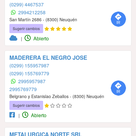
(0299) 4467537
2994212258
San Martín 2686 - (8300) Neuquén
Sugerir cambios
Abierto
|
MADERERA EL NEGRO JOSE
(0299) 155957987
(0299) 155769779
2995957987
2995769779
Belgrano y Estanislao Zeballos - (8300) Neuquén
Sugerir cambios
Abierto
|
METALURGICA NORTE SRL