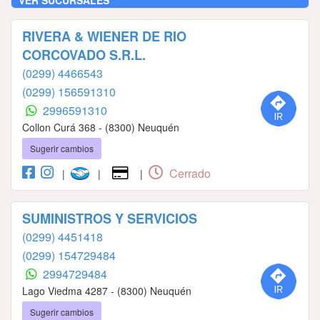
RIVERA & WIENER DE RIO
CORCOVADO S.R.L.
(0299) 4466543
(0299) 156591310
2996591310
Collon Curá 368 - (8300) Neuquén
Sugerir cambios
Cerrado
|
|
|
SUMINISTROS Y SERVICIOS
(0299) 4451418
(0299) 154729484
2994729484
Lago Viedma 4287 - (8300) Neuquén
Sugerir cambios