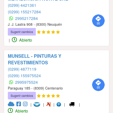
(0299) 4421361
(0299) 155217284
2995217284
J. J. Lastra 908 - (8300) Neuquén
Sugerir cambios
Abierto
|
MUNSELL - PINTURAS Y
REVESTIMIENTOS
(0299) 4877119
(0299) 155975524
2995975524
Paraguay 185 - (8309) Centenario
Sugerir cambios
|
|
|
|
|
Abierto