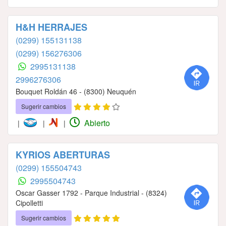
H&H HERRAJES
(0299) 155131138
(0299) 156276306
2995131138
2996276306
Bouquet Roldán 46 - (8300) Neuquén
Sugerir cambios
Abierto
|
|
|
KYRIOS ABERTURAS
(0299) 155504743
2995504743
Oscar Gasser 1792 - Parque Industrial - (8324)
Cipolletti
Sugerir cambios