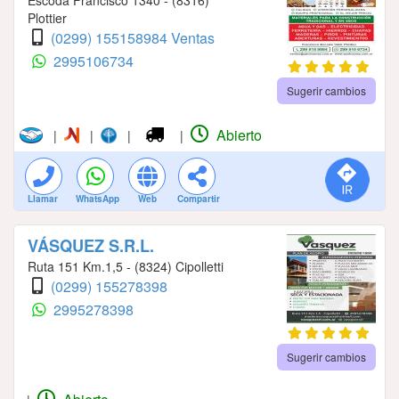
Escoda Francisco 1340 - (8316)
Plottier
(0299) 155158984 Ventas
2995106734
Sugerir cambios
Abierto
|
|
|
|
Llamar
WhatsApp
Web
Compartir
VÁSQUEZ S.R.L.
Ruta 151 Km.1,5 - (8324) Cipolletti
(0299) 155278398
2995278398
Sugerir cambios