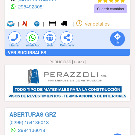
2984923081
Sugerir cambios
ver detalles
|
|
|
|
Llamar
WhatsApp
Web
Compartir
VER SUCURSALES
PUBLICIDAD
GCAds
ABERTURAS GRZ
(0299) 154136018
2994136018