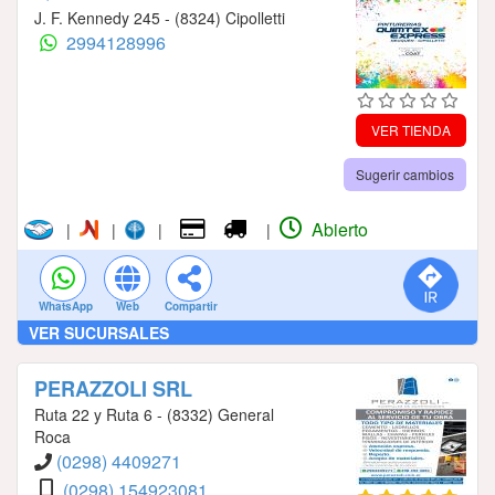
J. F. Kennedy 245 - (8324) Cipolletti
2994128996
VER TIENDA
Sugerir cambios
Abierto
|
|
|
|
WhatsApp
Web
Compartir
VER SUCURSALES
PERAZZOLI SRL
Ruta 22 y Ruta 6 - (8332) General
Roca
(0298) 4409271
(0298) 154923081