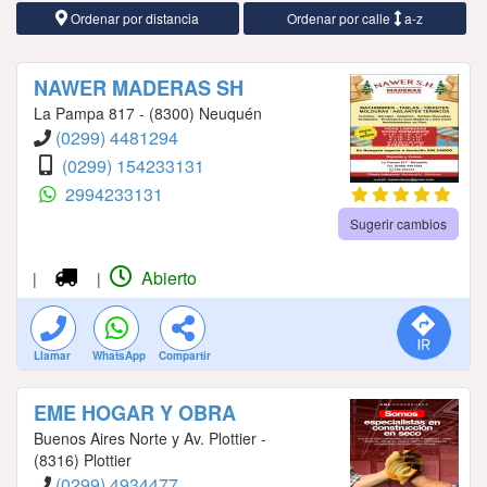
Ordenar por distancia
Ordenar por calle
a-z
NAWER MADERAS SH
La Pampa 817 - (8300) Neuquén
(0299) 4481294
(0299) 154233131
2994233131
Sugerir cambios
Abierto
|
|
Llamar
WhatsApp
Compartir
EME HOGAR Y OBRA
Buenos Aires Norte y Av. Plottier -
(8316) Plottier
(0299) 4934477