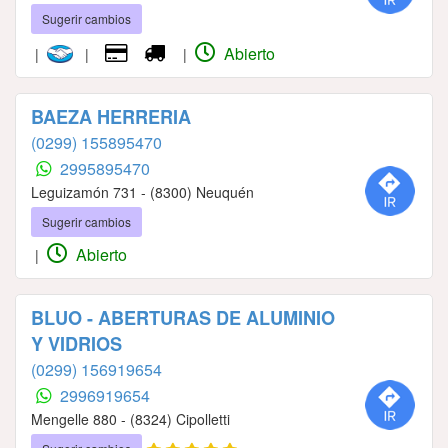
Sugerir cambios
Abierto
|
|
|
BAEZA HERRERIA
(0299) 155895470
2995895470
Leguizamón 731 - (8300) Neuquén
Sugerir cambios
Abierto
|
BLUO - ABERTURAS DE ALUMINIO
Y VIDRIOS
(0299) 156919654
2996919654
Mengelle 880 - (8324) Cipolletti