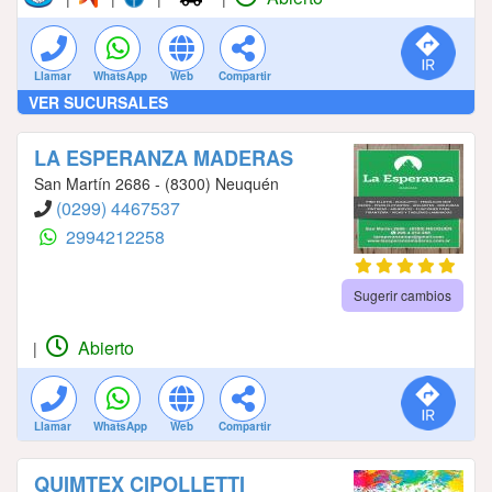
Llamar
WhatsApp
Web
Compartir
VER SUCURSALES
LA ESPERANZA MADERAS
San Martín 2686 - (8300) Neuquén
(0299) 4467537
2994212258
Sugerir cambios
Abierto
|
Llamar
WhatsApp
Web
Compartir
QUIMTEX CIPOLLETTI