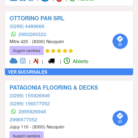
OTTORINO PAN SRL
(0299) 4489666
2993260322
Mitre 425 - (8300) Neuquén
Sugerir cambios
Abierto
|
|
|
VER SUCURSALES
PATAGONIA FLOORING & DECKS
(0299) 155926946
(0299) 156577052
2995926946
2996577052
Jujuy 110 - (8300) Neuquén
Sugerir cambios