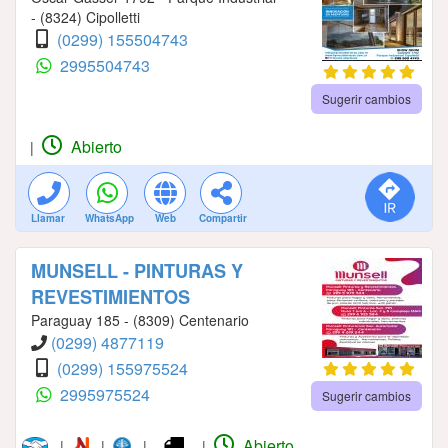
- (8324) Cipolletti
(0299) 155504743
2995504743
Sugerir cambios
Abierto
|
Llamar
WhatsApp
Web
Compartir
MUNSELL - PINTURAS Y
REVESTIMIENTOS
Paraguay 185 - (8309) Centenario
(0299) 4877119
(0299) 155975524
2995975524
Sugerir cambios
Abierto
|
|
|
|