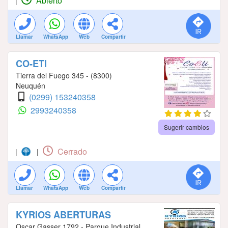
Abierto
|
Llamar
WhatsApp
Web
Compartir
CO-ETI
Tierra del Fuego 345 - (8300)
Neuquén
(0299) 153240358
2993240358
Sugerir cambios
Cerrado
|
|
Llamar
WhatsApp
Web
Compartir
KYRIOS ABERTURAS
Oscar Gasser 1792 - Parque Industrial