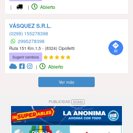
Abierto
|
|
VÁSQUEZ S.R.L.
(0299) 155278398
2995278398
Ruta 151 Km.1,5 - (8324) Cipolletti
Sugerir cambios
Abierto
|
Ver más
PUBLICIDAD
GCAds