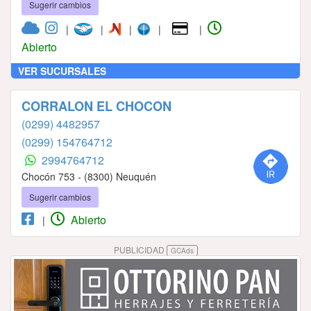
Sugerir cambios
|
|
|
|
|
Abierto
VER SUCURSALES
CORRALON EL CHOCON
(0299) 4482957
(0299) 154764712
2994764712
Chocón 753 - (8300) Neuquén
Sugerir cambios
Abierto
|
PUBLICIDAD
GCAds