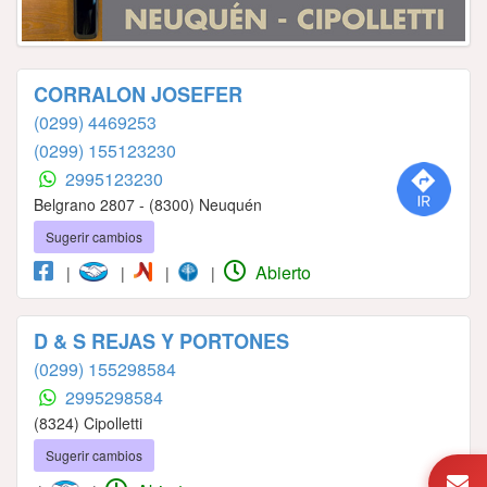
CORRALON JOSEFER
(0299) 4469253
(0299) 155123230
2995123230
Belgrano 2807 - (8300) Neuquén
Sugerir cambios
Abierto
|
|
|
|
D & S REJAS Y PORTONES
(0299) 155298584
2995298584
(8324) Cipolletti
Sugerir cambios