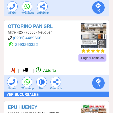
Llamar
WhatsApp
Compartir
OTTORINO PAN SRL
Mitre 425 - (8300) Neuquén
(0299) 4489666
2993260322
Sugerir cambios
Abierto
|
|
|
Llamar
WhatsApp
Web
Compartir
VER SUCURSALES
EPU HUENEY