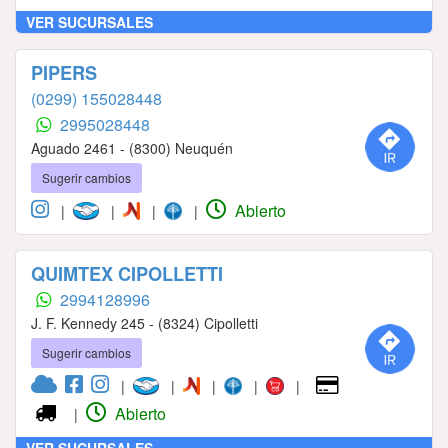
VER SUCURSALES
PIPERS
(0299) 155028448
2995028448
Aguado 2461 - (8300) Neuquén
Sugerir cambios
Abierto
|
|
|
|
QUIMTEX CIPOLLETTI
2994128996
J. F. Kennedy 245 - (8324) Cipolletti
Sugerir cambios
|
|
|
|
|
Abierto
|
VER SUCURSALES