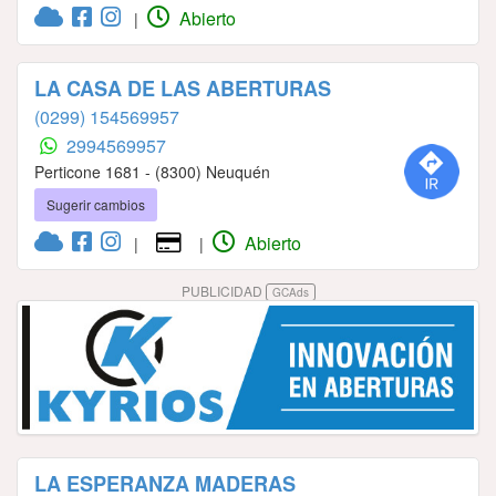
Abierto
|
LA CASA DE LAS ABERTURAS
(0299) 154569957
2994569957
Perticone 1681 - (8300) Neuquén
Sugerir cambios
Abierto
|
|
PUBLICIDAD
GCAds
LA ESPERANZA MADERAS