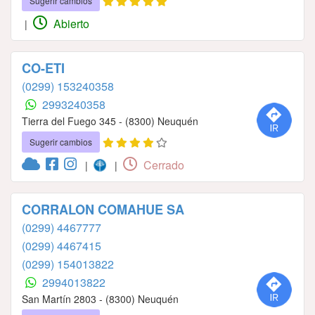
Sugerir cambios
Abierto
|
CO-ETI
(0299) 153240358
2993240358
Tierra del Fuego 345 - (8300) Neuquén
Sugerir cambios
Cerrado
|
|
CORRALON COMAHUE SA
(0299) 4467777
(0299) 4467415
(0299) 154013822
2994013822
San Martín 2803 - (8300) Neuquén