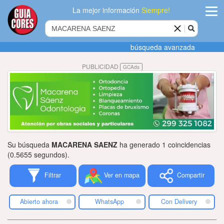
La mejor información
Siempre!
ingres
búsqueda avanzada
Agregar
PUBLICIDAD
GCAds
empres
Actualiza
datos
Publicida
Su búsqueda
MACARENA SAENZ
ha generado 1 coincidencias
Radio
(0.5655 segundos).
Filtrar
Ver en mapa
Compartir
Tiendacore
Contacteno
Abierto ahora
WhatsApp
Con Delivery