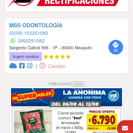
MSS ODONTOLOGÍA
(0299) 153251082
2993251082
Sargento Cabral 595 - 1P - (8300) Neuquén
Sugerir cambios
Cerrado
|
PUBLICIDAD
GCAds