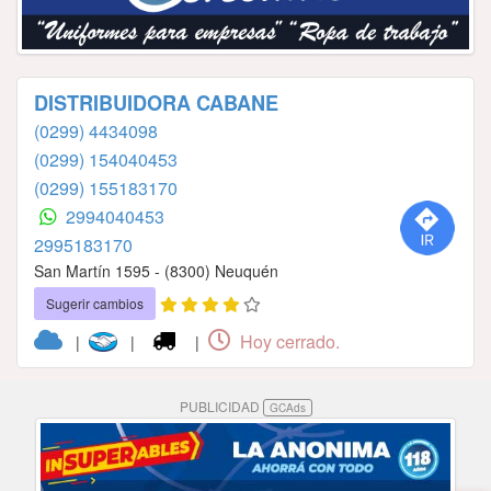
DISTRIBUIDORA CABANE
(0299) 4434098
(0299) 154040453
(0299) 155183170
2994040453
2995183170
San Martín 1595 - (8300) Neuquén
Sugerir cambios
Hoy cerrado.
|
|
|
PUBLICIDAD
GCAds