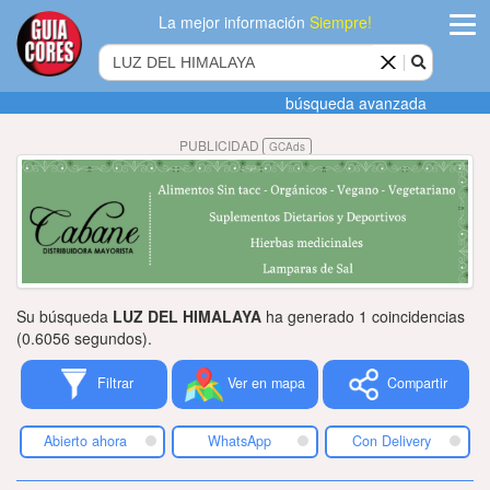
La mejor información
Siempre!
ingres
búsqueda avanzada
Agregar
PUBLICIDAD
GCAds
empres
Actualiza
datos
Publicida
Su búsqueda
LUZ DEL HIMALAYA
ha generado 1 coincidencias
Radio
(0.6056 segundos).
Filtrar
Ver en mapa
Compartir
Tiendacore
Contacteno
Abierto ahora
WhatsApp
Con Delivery