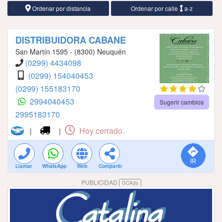
Ordenar por distancia
Ordenar por calle
a-z
DISTRIBUIDORA CABANE
San Martín 1595 - (8300) Neuquén
(0299) 4434098
(0299) 154040453
(0299) 155183170
2994040453
Sugerir cambios
2995183170
Hoy cerrado.
|
|
Llamar
WhatsApp
Web
Compartir
PUBLICIDAD
GCAds