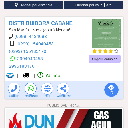
Ordenar por distancia
Ordenar por calle
a-z
DISTRIBUIDORA CABANE
San Martín 1595 - (8300) Neuquén
(0299) 4434098
(0299) 154040453
(0299) 155183170
2994040453
Sugerir cambios
2995183170
Abierto
|
|
Llamar
WhatsApp
Web
Compartir
PUBLICIDAD
GCAds