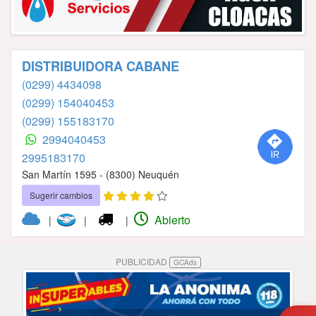
DISTRIBUIDORA CABANE
(0299) 4434098
(0299) 154040453
(0299) 155183170
2994040453
2995183170
San Martín 1595 - (8300) Neuquén
Sugerir cambios
Abierto
|
|
|
PUBLICIDAD
GCAds