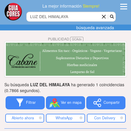
La mejor información
Siempre!
ingres
búsqueda avanzada
Agregar
PUBLICIDAD
GCAds
empres
Actualiza
datos
Publicida
Su búsqueda
LUZ DEL HIMALAYA
ha generado 1 coincidencias
Radio
(0.7866 segundos).
Filtrar
Ver en mapa
Compartir
Tiendacore
Contacteno
Abierto ahora
WhatsApp
Con Delivery