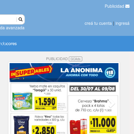
Publicidad
creá tu cuenta
|
ingresá
da avanzada
PUBLICIDAD
GCAds