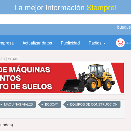
La mejor información
Siempre!
búsque
empresa
Actualizar datos
Publicidad
Radios
DAD
GCAds
MAQUINAS VIALES
BOBCAT
EQUIPOS DE CONSTRUCCION
gundos).