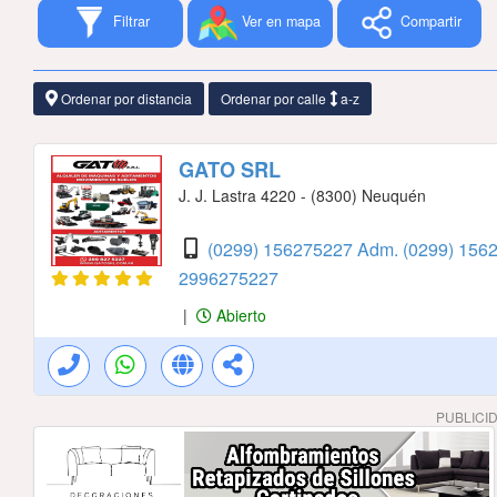
Filtrar
Ver en mapa
Compartir
Ordenar por distancia
Ordenar por calle
a-z
GATO SRL
J. J. Lastra 4220 - (8300) Neuquén
(0299) 156275227 Adm.
(0299) 156
2996275227
|
Abierto
PUBLICI