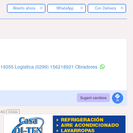
Abierto ahora
WhatsApp
Con Delivery
219355 Logistica
(0299) 156218921 Obradores
Sugerir cambios
DAD
GCAds