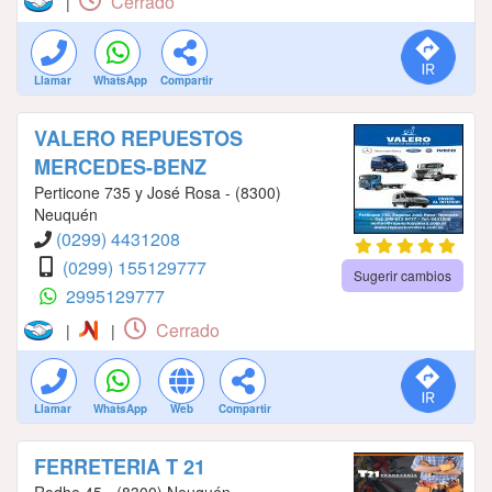
Cerrado
|
Llamar
WhatsApp
Compartir
VALERO REPUESTOS
MERCEDES-BENZ
Perticone 735 y José Rosa - (8300)
Neuquén
(0299) 4431208
(0299) 155129777
Sugerir cambios
2995129777
Cerrado
|
|
Llamar
WhatsApp
Web
Compartir
FERRETERIA T 21
Rodhe 45 - (8300) Neuquén