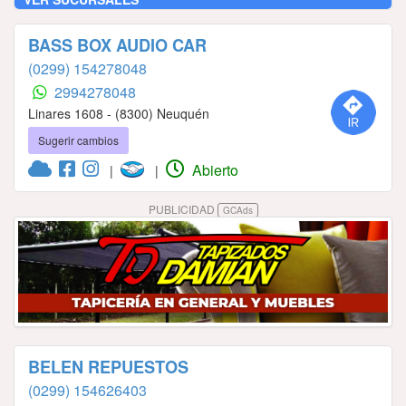
BASS BOX AUDIO CAR
(0299) 154278048
2994278048
Linares 1608 - (8300) Neuquén
Sugerir cambios
Abierto
|
|
PUBLICIDAD
GCAds
BELEN REPUESTOS
(0299) 154626403