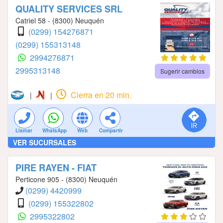
QUALITY SERVICES SRL
Catriel 58 - (8300) Neuquén
(0299) 154276871
(0299) 155313148
2994276871
2995313148
Sugerir cambios
Cierra en 20 min.
|
|
Llamar
WhatsApp
Web
Compartir
VER SUCURSALES
PIRE RAYEN - FIAT
Perticone 905 - (8300) Neuquén
(0299) 4420999
(0299) 155322802
2995322802