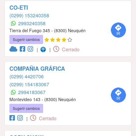
CO-ETI
(0299) 153240358
2993240358
Tierra del Fuego 345 - (8300) Neuquén
Sugerir cambios
Cerrado
|
|
COMPAÑIA GRÁFICA
(0299) 4420706
(0299) 154183067
2994183067
Montevideo 143 - (8300) Neuquén
Sugerir cambios
Cerrado
|