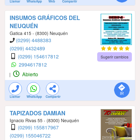
Llamar
WhatsApp
Web
Compartir
INSUMOS GRÁFICOS DEL
NEUQUÉN
Gatica 415 - (8300) Neuquén
(0299) 4488383
(0299) 4432489
(0299) 154617812
Sugerir cambios
2994617812
Abierto
|
Llamar
WhatsApp
Compartir
TAPIZADOS DAMIAN
Ignacio Rivas 55 - (8300) Neuquén
(0299) 155817967
(0299) 155046722