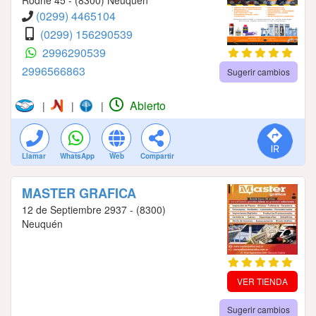
(0299) 4465104
(0299) 156290539
2996290539
2996566863
Sugerir cambios
Abierto
|
|
|
Llamar
WhatsApp
Web
Compartir
MASTER GRAFICA
12 de Septiembre 2937 - (8300)
Neuquén
VER TIENDA
Sugerir cambios