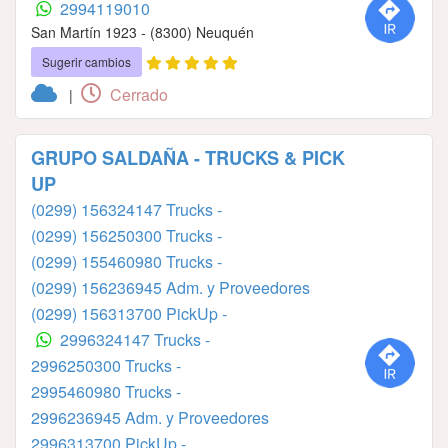
2994119010
San Martín 1923 - (8300) Neuquén
Sugerir cambios
Cerrado
|
GRUPO SALDAÑA - TRUCKS & PICK
UP
(0299) 156324147 Trucks -
(0299) 156250300 Trucks -
(0299) 155460980 Trucks -
(0299) 156236945 Adm. y Proveedores
(0299) 156313700 PickUp -
2996324147 Trucks -
2996250300 Trucks -
2995460980 Trucks -
2996236945 Adm. y Proveedores
2996313700 PickUp -