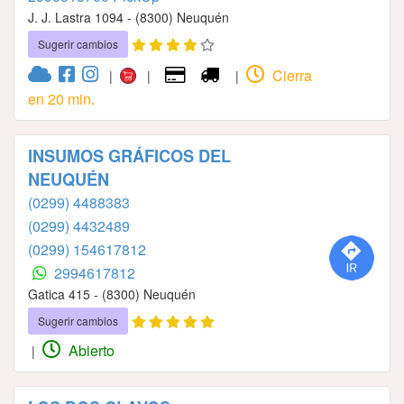
J. J. Lastra 1094 - (8300) Neuquén
Sugerir cambios
Cierra
|
|
|
en 20 min.
INSUMOS GRÁFICOS DEL
NEUQUÉN
(0299) 4488383
(0299) 4432489
(0299) 154617812
2994617812
Gatica 415 - (8300) Neuquén
Sugerir cambios
Abierto
|