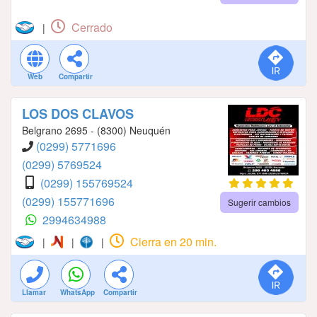
Cerrado
|
Web
Compartir
LOS DOS CLAVOS
Belgrano 2695 - (8300) Neuquén
(0299) 5771696
(0299) 5769524
(0299) 155769524
(0299) 155771696
Sugerir cambios
2994634988
Cierra en 20 min.
|
|
|
Llamar
WhatsApp
Compartir