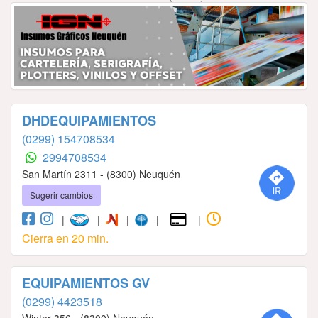
DHDEQUIPAMIENTOS
(0299) 154708534
2994708534
San Martín 2311 - (8300) Neuquén
Sugerir cambios
|
|
|
|
|
Cierra en 20 min.
EQUIPAMIENTOS GV
(0299) 4423518
Winter 356 - (8300) Neuquén