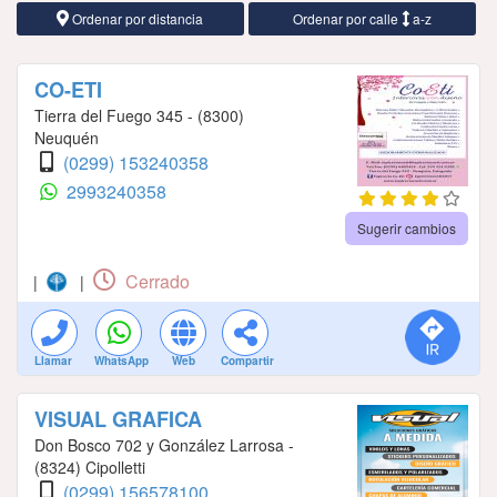
Ordenar por distancia
Ordenar por calle
a-z
CO-ETI
Tierra del Fuego 345 - (8300)
Neuquén
(0299) 153240358
2993240358
Sugerir cambios
Cerrado
|
|
Llamar
WhatsApp
Web
Compartir
VISUAL GRAFICA
Don Bosco 702 y González Larrosa -
(8324) Cipolletti
(0299) 156578100