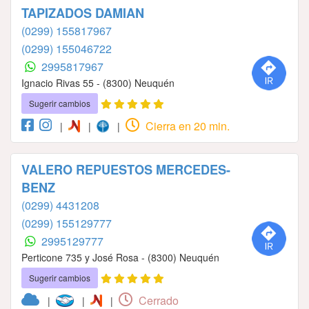
TAPIZADOS DAMIAN
(0299) 155817967
(0299) 155046722
2995817967
Ignacio Rivas 55 - (8300) Neuquén
Sugerir cambios
Cierra en 20 min.
|
|
|
VALERO REPUESTOS MERCEDES-
BENZ
(0299) 4431208
(0299) 155129777
2995129777
Perticone 735 y José Rosa - (8300) Neuquén
Sugerir cambios
Cerrado
|
|
|