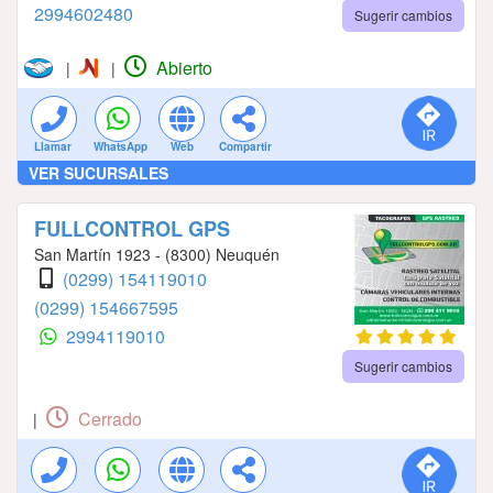
2994602480
Sugerir cambios
Abierto
|
|
Llamar
WhatsApp
Web
Compartir
VER SUCURSALES
FULLCONTROL GPS
San Martín 1923 - (8300) Neuquén
(0299) 154119010
(0299) 154667595
2994119010
Sugerir cambios
Cerrado
|