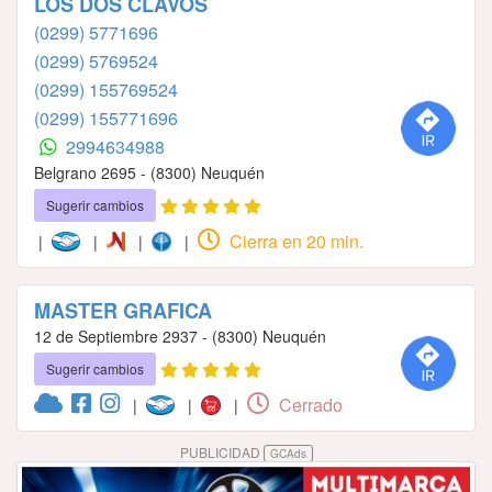
LOS DOS CLAVOS
(0299) 5771696
(0299) 5769524
(0299) 155769524
(0299) 155771696
2994634988
Belgrano 2695 - (8300) Neuquén
Sugerir cambios
Cierra en 20 min.
|
|
|
|
MASTER GRAFICA
12 de Septiembre 2937 - (8300) Neuquén
Sugerir cambios
Cerrado
|
|
|
PUBLICIDAD
GCAds