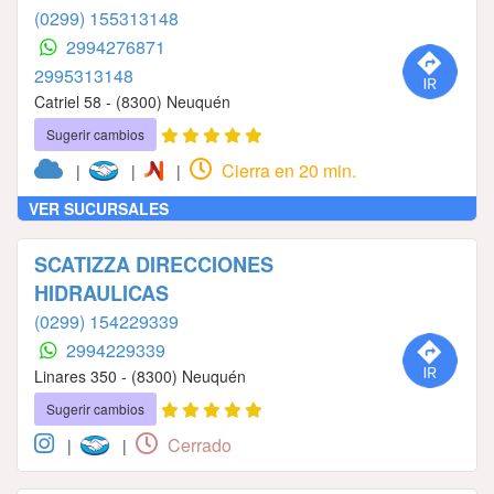
(0299) 155313148
2994276871
2995313148
Catriel 58 - (8300) Neuquén
Sugerir cambios
Cierra en 20 min.
|
|
|
VER SUCURSALES
SCATIZZA DIRECCIONES
HIDRAULICAS
(0299) 154229339
2994229339
Linares 350 - (8300) Neuquén
Sugerir cambios
Cerrado
|
|