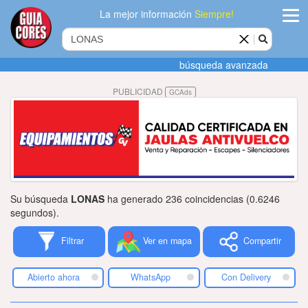
La mejor información
Siempre!
ingres
búsqueda avanzada
Agregar
PUBLICIDAD
GCAds
empres
Actualiza
datos
Publicida
Su búsqueda
LONAS
ha generado 236 coincidencias (0.6246
Radio
segundos).
Filtrar
Ver en mapa
Compartir
Tiendacore
Contacteno
Abierto ahora
WhatsApp
Con Delivery