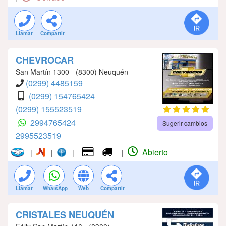
Llamar
Compartir
CHEVROCAR
San Martín 1300 - (8300) Neuquén
(0299) 4485159
(0299) 154765424
(0299) 155523519
2994765424
Sugerir cambios
2995523519
Abierto
|
|
|
|
Llamar
WhatsApp
Web
Compartir
CRISTALES NEUQUÉN