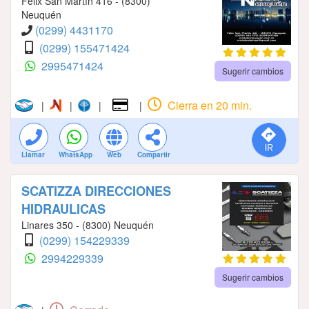
Félix San Martín 416 - (8300)
Neuquén
(0299) 4431170
(0299) 155471424
2995471424
Sugerir cambios
Cierra en 20 min.
|
|
|
|
Llamar
WhatsApp
Web
Compartir
SCATIZZA DIRECCIONES
HIDRAULICAS
Linares 350 - (8300) Neuquén
(0299) 154229339
2994229339
Sugerir cambios