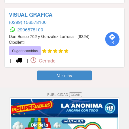
VISUAL GRAFICA
(0299) 156578100
2996578100
Don Bosco 702 y González Larrosa - (8324)
Cipolletti
Sugerir cambios
Cerrado
|
|
Ver más
PUBLICIDAD
GCAds