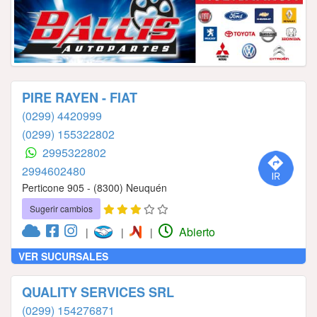
PIRE RAYEN - FIAT
(0299) 4420999
(0299) 155322802
2995322802
2994602480
Perticone 905 - (8300) Neuquén
Sugerir cambios
Abierto
|
|
|
VER SUCURSALES
QUALITY SERVICES SRL
(0299) 154276871