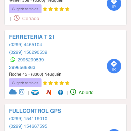
Sugerir cambios
Cerrado
|
FERRETERIA T 21
(0299) 4465104
(0299) 156290539
2996290539
2996566863
Rodhe 45 - (8300) Neuquén
Sugerir cambios
Abierto
|
|
|
|
FULLCONTROL GPS
(0299) 154119010
(0299) 154667595