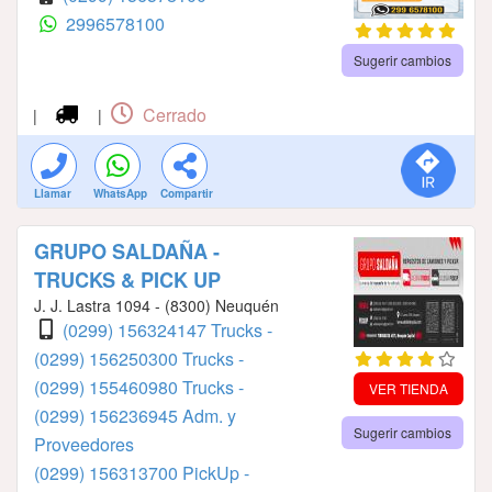
2996578100
Sugerir cambios
Cerrado
|
|
Llamar
WhatsApp
Compartir
GRUPO SALDAÑA -
TRUCKS & PICK UP
J. J. Lastra 1094 - (8300) Neuquén
(0299) 156324147 Trucks -
(0299) 156250300 Trucks -
(0299) 155460980 Trucks -
VER TIENDA
(0299) 156236945 Adm. y
Sugerir cambios
Proveedores
(0299) 156313700 PickUp -