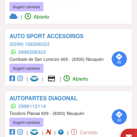
Sugerir cambios
Abierto
|
AUTO SPORT ACCESORIOS
(0299) 156206323
2996206323
Combate de San Lorenzo 465 - (8300) Neuquén
Sugerir cambios
Abierto
|
|
|
AUTOPARTES DIAGONAL
2996112114
Teodoro Planas 609 - (8300) Neuquén
Sugerir cambios
Cerrado
|
|
|
|