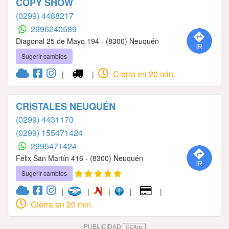
COPY SHOW
(0299) 4488217
2996240589
Diagonal 25 de Mayo 194 - (8300) Neuquén
Sugerir cambios
Cierra en 20 min.
|
|
CRISTALES NEUQUÉN
(0299) 4431170
(0299) 155471424
2995471424
Félix San Martín 416 - (8300) Neuquén
Sugerir cambios
|
|
|
|
|
Cierra en 20 min.
PUBLICIDAD
GCAds