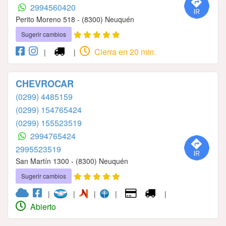
2994560420
Perito Moreno 518 - (8300) Neuquén
Sugerir cambios
Cierra en 20 min.
|
|
CHEVROCAR
(0299) 4485159
(0299) 154765424
(0299) 155523519
2994765424
2995523519
San Martín 1300 - (8300) Neuquén
Sugerir cambios
|
|
|
|
|
Abierto