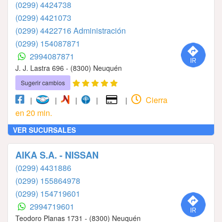
(0299) 4424738
(0299) 4421073
(0299) 4422716 Administración
(0299) 154087871
2994087871
J. J. Lastra 696 - (8300) Neuquén
Sugerir cambios
Cierra
|
|
|
|
|
en 20 min.
VER SUCURSALES
AIKA S.A. - NISSAN
(0299) 4431886
(0299) 155864978
(0299) 154719601
2994719601
Teodoro Planas 1731 - (8300) Neuquén