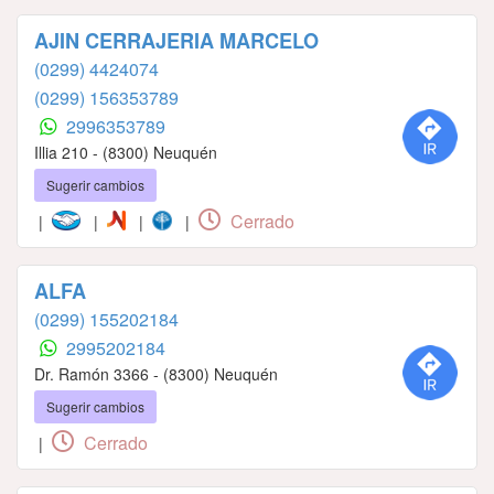
AJIN CERRAJERIA MARCELO
(0299) 4424074
(0299) 156353789
2996353789
Illia 210 - (8300) Neuquén
Sugerir cambios
Cerrado
|
|
|
|
ALFA
(0299) 155202184
2995202184
Dr. Ramón 3366 - (8300) Neuquén
Sugerir cambios
Cerrado
|