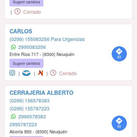
Sugerir cambios
Cerrado
|
CARLOS
(0299) 155083256 Para Urgencias
2995083256
Entre Ríos 717 - (8300) Neuquén
Sugerir cambios
Cerrado
|
|
|
CERRAJERIA ALBERTO
(0299) 156578383
(0299) 155787223
2996578383
2995787223
Alcorta 950 - (8300) Neuquén