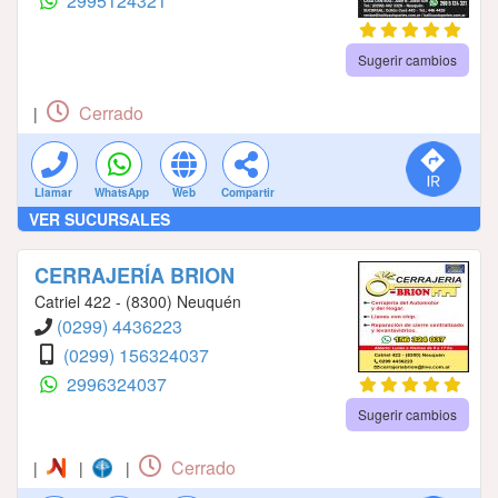
2995124321
Sugerir cambios
Cerrado
|
Llamar
WhatsApp
Web
Compartir
VER SUCURSALES
CERRAJERÍA BRION
Catriel 422 - (8300) Neuquén
(0299) 4436223
(0299) 156324037
2996324037
Sugerir cambios
Cerrado
|
|
|