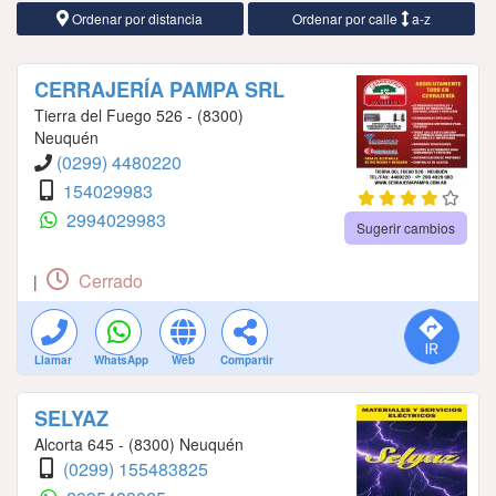
Ordenar por distancia
Ordenar por calle
a-z
CERRAJERÍA PAMPA SRL
Tierra del Fuego 526 - (8300)
Neuquén
(0299) 4480220
154029983
2994029983
Sugerir cambios
Cerrado
|
Llamar
WhatsApp
Web
Compartir
SELYAZ
Alcorta 645 - (8300) Neuquén
(0299) 155483825