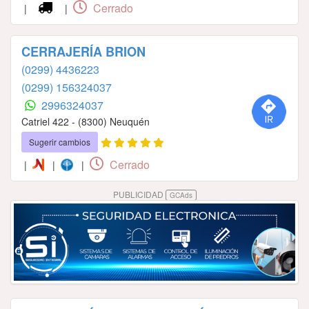
Cerrado
|
|
CERRAJERÍA BRION
(0299) 4436223
(0299) 156324037
2996324037
Catriel 422 - (8300) Neuquén
Sugerir cambios
Cerrado
|
|
|
PUBLICIDAD
GCAds