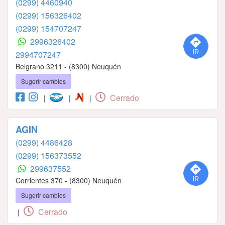
(0299) 4460940
(0299) 156326402
(0299) 154707247
2996326402
2994707247
Belgrano 3211 - (8300) Neuquén
Sugerir cambios
Cerrado
|
|
|
AGIN
(0299) 4486428
(0299) 156373552
299637552
Corrientes 370 - (8300) Neuquén
Sugerir cambios
Cerrado
|