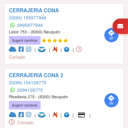
CERRAJERIA CONA
(0299) 155977946
2995977946
Leloir 753 - (8300) Neuquén
Sugerir cambios
|
|
|
|
Cerrado
CERRAJERIA CONA 2
(0299) 154128775
2994128775
Rivadavia 275 - (8300) Neuquén
Sugerir cambios
|
|
|
|
|
Cerrado