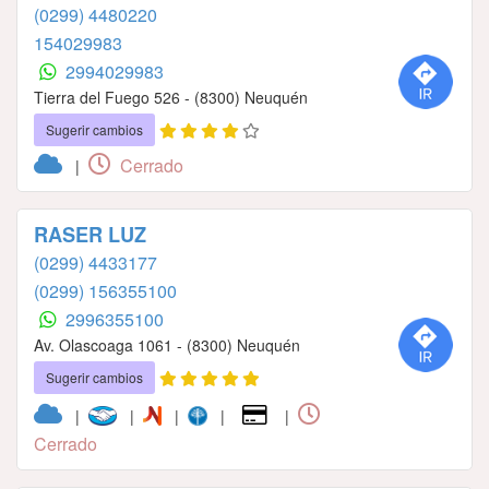
(0299) 4480220
154029983
2994029983
Tierra del Fuego 526 - (8300) Neuquén
Sugerir cambios
Cerrado
|
RASER LUZ
(0299) 4433177
(0299) 156355100
2996355100
Av. Olascoaga 1061 - (8300) Neuquén
Sugerir cambios
|
|
|
|
|
Cerrado