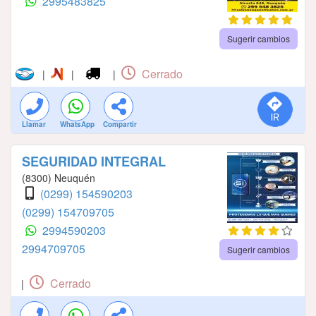
2995483825
Sugerir cambios
Cerrado
|
|
|
Llamar
WhatsApp
Compartir
SEGURIDAD INTEGRAL
(8300) Neuquén
(0299) 154590203
(0299) 154709705
2994590203
2994709705
Sugerir cambios
Cerrado
|