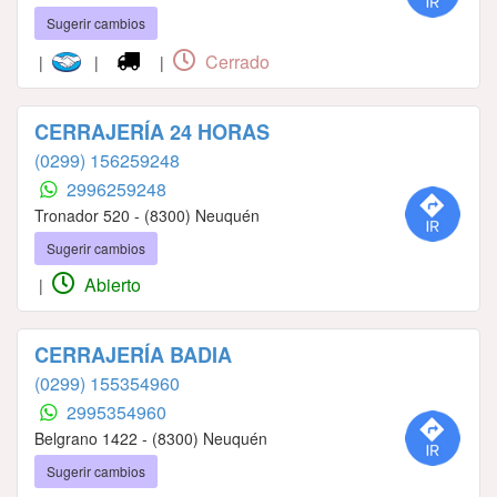
Sugerir cambios
Cerrado
|
|
|
CERRAJERÍA 24 HORAS
(0299) 156259248
2996259248
Tronador 520 - (8300) Neuquén
Sugerir cambios
Abierto
|
CERRAJERÍA BADIA
(0299) 155354960
2995354960
Belgrano 1422 - (8300) Neuquén
Sugerir cambios