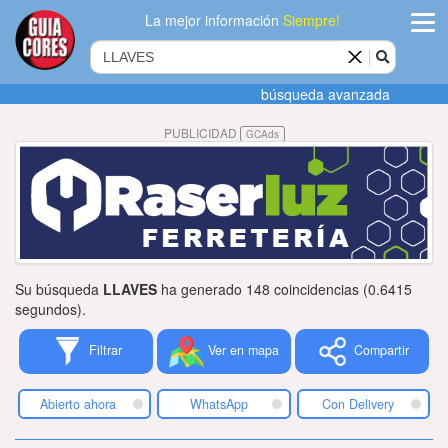
La mejor información
Siempre!
ingres
búsqueda avanzada
Agregar
PUBLICIDAD
GCAds
empres
Actualiza
datos
Publicida
Su búsqueda
LLAVES
ha generado 148 coincidencias (0.6415
Radio
segundos).
Filtrar
Ver en mapa
Compartir
Tiendacore
Contacteno
Abierto ahora
WhatsApp
Con Delivery