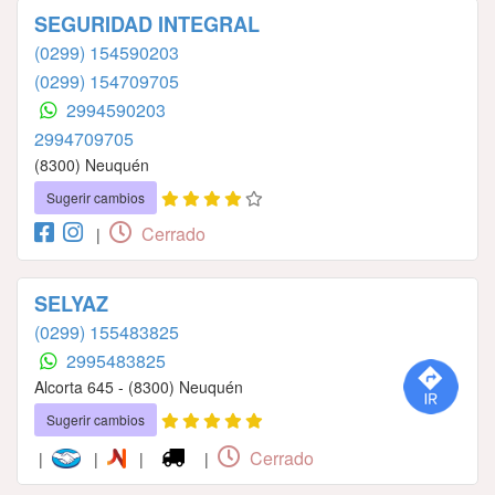
SEGURIDAD INTEGRAL
(0299) 154590203
(0299) 154709705
2994590203
2994709705
(8300) Neuquén
Sugerir cambios
Cerrado
|
SELYAZ
(0299) 155483825
2995483825
Alcorta 645 - (8300) Neuquén
Sugerir cambios
Cerrado
|
|
|
|