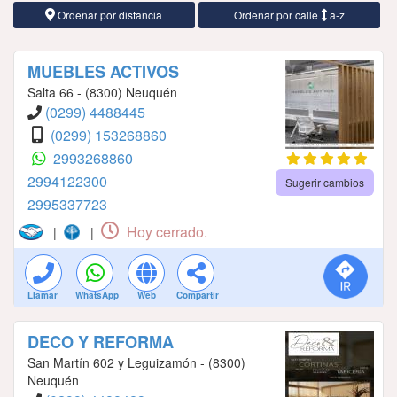
Ordenar por distancia
Ordenar por calle
a-z
MUEBLES ACTIVOS
Salta 66 - (8300) Neuquén
(0299) 4488445
(0299) 153268860
2993268860
2994122300
Sugerir cambios
2995337723
Hoy cerrado.
|
|
Llamar
WhatsApp
Web
Compartir
DECO Y REFORMA
San Martín 602 y Leguizamón - (8300)
Neuquén