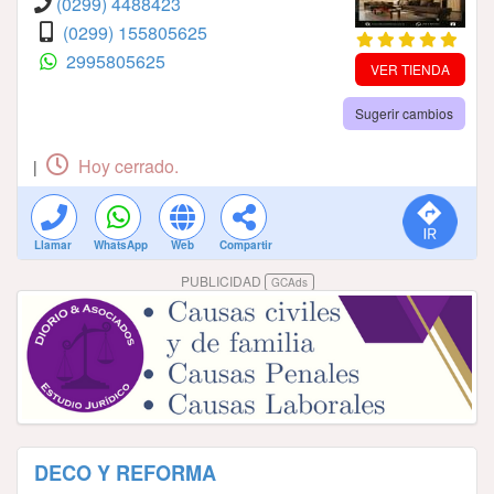
(0299) 4488423
(0299) 155805625
2995805625
VER TIENDA
Sugerir cambios
Hoy cerrado.
|
Llamar
WhatsApp
Web
Compartir
PUBLICIDAD
GCAds
DECO Y REFORMA