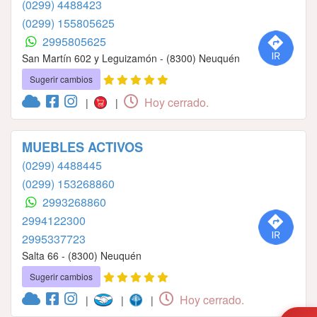
(0299) 4488423
(0299) 155805625
2995805625
San Martín 602 y Leguizamón - (8300) Neuquén
Sugerir cambios
Hoy cerrado.
|
|
MUEBLES ACTIVOS
(0299) 4488445
(0299) 153268860
2993268860
2994122300
2995337723
Salta 66 - (8300) Neuquén
Sugerir cambios
Hoy cerrado.
|
|
|