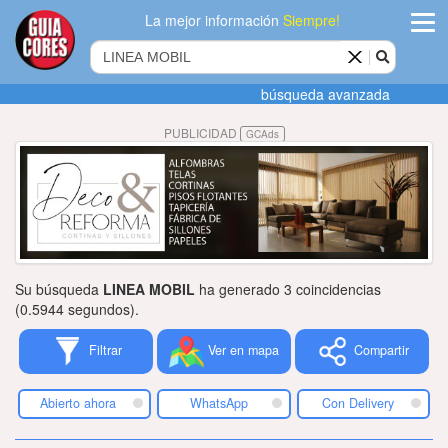
La mejor información
Siempre!
ingres
búsqueda avanzada
Agregar
PUBLICIDAD
GCAds
empres
Actualiza
datos
Publicida
Su búsqueda
LINEA MOBIL
ha generado 3 coincidencias
Radio
(0.5944 segundos).
Filtrar
Ver en mapa
Compartir
Tiendacore
Contacteno
Abierto ahora
WhatsApp
Con Delivery