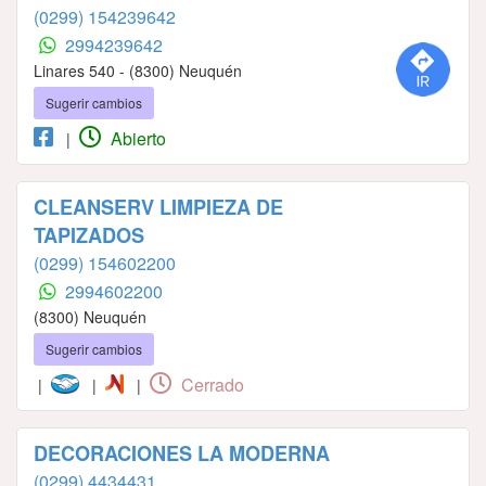
(0299) 154239642
2994239642
Linares 540 - (8300) Neuquén
Sugerir cambios
Abierto
|
CLEANSERV LIMPIEZA DE
TAPIZADOS
(0299) 154602200
2994602200
(8300) Neuquén
Sugerir cambios
Cerrado
|
|
|
DECORACIONES LA MODERNA
(0299) 4434431