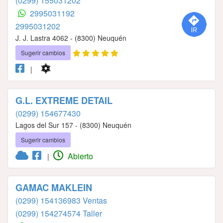
(0299) 155031202
2995031192
2995031202
J. J. Lastra 4062 - (8300) Neuquén
Sugerir cambios
|
G.L. EXTREME DETAIL
(0299) 154677430
Lagos del Sur 157 - (8300) Neuquén
Sugerir cambios
Abierto
|
GAMAC MAKLEIN
(0299) 154136983 Ventas
(0299) 154274574 Taller