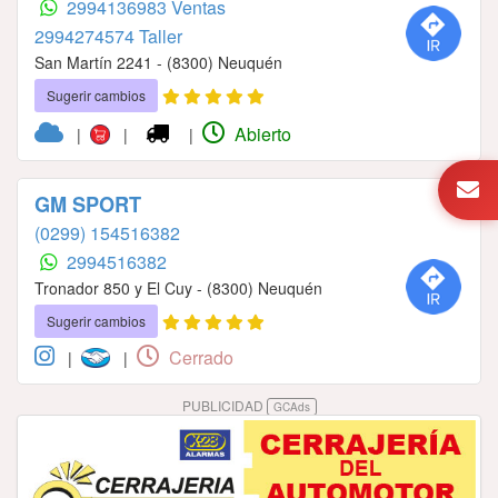
2994136983 Ventas
2994274574 Taller
San Martín 2241 - (8300) Neuquén
Sugerir cambios
Abierto
|
|
|
GM SPORT
(0299) 154516382
2994516382
Tronador 850 y El Cuy - (8300) Neuquén
Sugerir cambios
Cerrado
|
|
PUBLICIDAD
GCAds