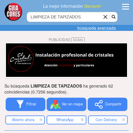
La mejor información
Siempre!
ingres
búsqueda avanzada
Agregar
PUBLICIDAD
GCAds
empres
Actualiza
datos
Publicida
Su búsqueda
LIMPIEZA DE TAPIZADOS
ha generado 62
Radio
coincidencias (0.7256 segundos).
Filtrar
Ver en mapa
Compartir
Tiendacore
Contacteno
Abierto ahora
WhatsApp
Con Delivery