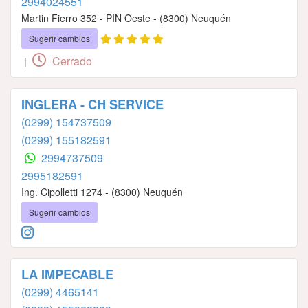
2994024551
Martin Fierro 352 - PIN Oeste - (8300) Neuquén
Sugerir cambios
Cerrado
|
INGLERA - CH SERVICE
(0299) 154737509
(0299) 155182591
2994737509
2995182591
Ing. Cipolletti 1274 - (8300) Neuquén
Sugerir cambios
LA IMPECABLE
(0299) 4465141