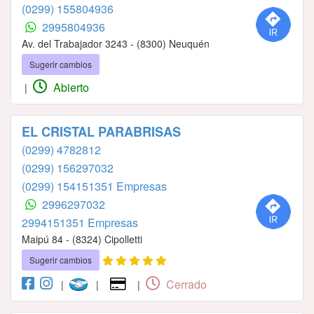
(0299) 155804936
2995804936
Av. del Trabajador 3243 - (8300) Neuquén
Sugerir cambios
Abierto
|
EL CRISTAL PARABRISAS
(0299) 4782812
(0299) 156297032
(0299) 154151351 Empresas
2996297032
2994151351 Empresas
Maipú 84 - (8324) Cipolletti
Sugerir cambios
Cerrado
|
|
|