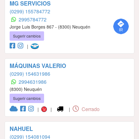
MG SERVICIOS
(0299) 155784772
2995784772
Jorge Luis Borges 867 - (8300) Neuquén
Sugerir cambios
|
MÁQUINAS VALERIO
(0299) 154631986
2994631986
(8300) Neuquén
Sugerir cambios
Cerrado
|
|
|
NAHUEL
(0299) 154081094