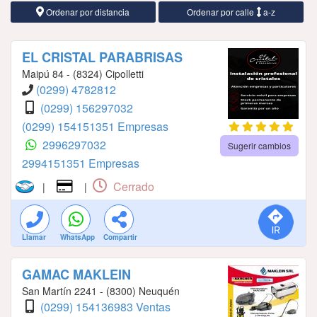
Ordenar por distancia
Ordenar por calle
a-z
EL CRISTAL PARABRISAS
Maipú 84 - (8324) Cipolletti
(0299) 4782812
(0299) 156297032
(0299) 154151351 Empresas
2996297032
Sugerir cambios
2994151351 Empresas
Cerrado
|
|
Llamar
WhatsApp
Compartir
GAMAC MAKLEIN
San Martín 2241 - (8300) Neuquén
(0299) 154136983 Ventas