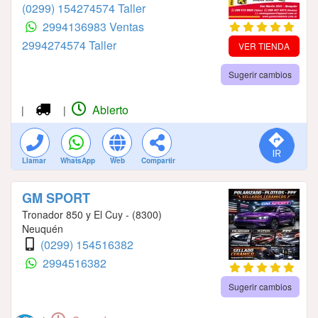
(0299) 154274574 Taller
2994136983 Ventas
2994274574 Taller
VER TIENDA
Sugerir cambios
Abierto
|
|
Llamar
WhatsApp
Web
Compartir
GM SPORT
Tronador 850 y El Cuy - (8300)
Neuquén
(0299) 154516382
2994516382
Sugerir cambios