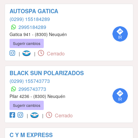
AUTOSPA GATICA
(0299) 155184289
2995184289
Gatica 941 - (8300) Neuquén
Sugerir cambios
Cerrado
|
|
BLACK SUN POLARIZADOS
(0299) 155743773
2995743773
Pilar 4236 - (8300) Neuquén
Sugerir cambios
Cerrado
|
|
C Y M EXPRESS