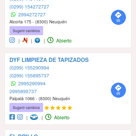
(0299) 154272727
2994272727
Alcorta 175 - (8300) Neuquén
Sugerir cambios
Abierto
|
|
|
DYF LIMPIEZA DE TAPIZADOS
(0299) 155290994
(0299) 155895737
2995290994
2995895737
Palpalá 1066 - (8300) Neuquén
Sugerir cambios
Abierto
|
|