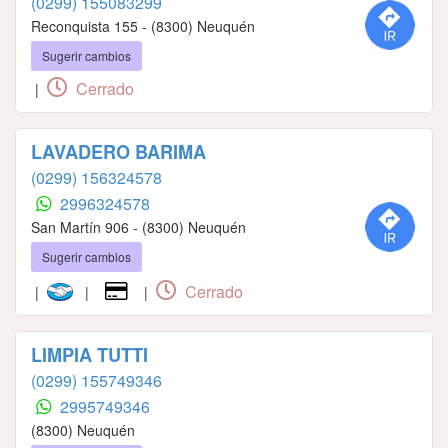
(0299) 155083299
Reconquista 155 - (8300) Neuquén
Sugerir cambios
Cerrado
|
LAVADERO BARIMA
(0299) 156324578
2996324578
San Martín 906 - (8300) Neuquén
Sugerir cambios
Cerrado
|
|
|
LIMPIA TUTTI
(0299) 155749346
2995749346
(8300) Neuquén