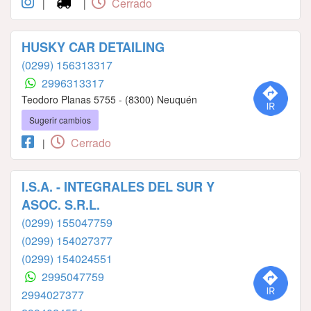
Cerrado
|
|
HUSKY CAR DETAILING
(0299) 156313317
2996313317
Teodoro Planas 5755 - (8300) Neuquén
Sugerir cambios
Cerrado
|
I.S.A. - INTEGRALES DEL SUR Y
ASOC. S.R.L.
(0299) 155047759
(0299) 154027377
(0299) 154024551
2995047759
2994027377