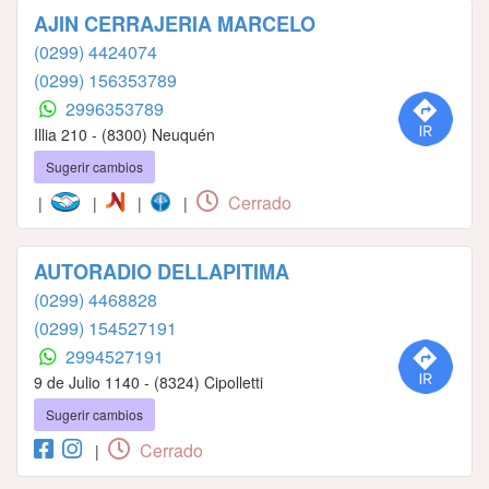
AJIN CERRAJERIA MARCELO
(0299) 4424074
(0299) 156353789
2996353789
Illia 210 - (8300) Neuquén
Sugerir cambios
Cerrado
|
|
|
|
AUTORADIO DELLAPITIMA
(0299) 4468828
(0299) 154527191
2994527191
9 de Julio 1140 - (8324) Cipolletti
Sugerir cambios
Cerrado
|