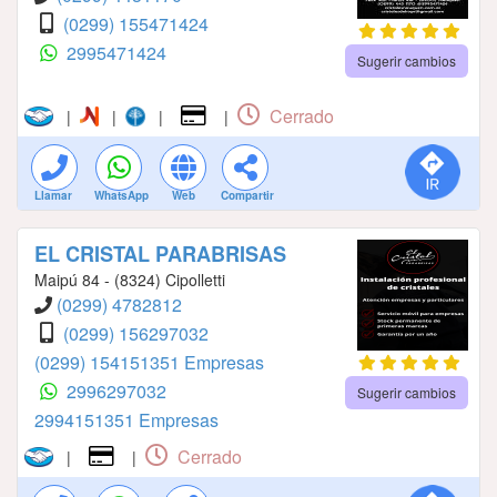
(0299) 155471424
2995471424
Sugerir cambios
Cerrado
|
|
|
|
Llamar
WhatsApp
Web
Compartir
EL CRISTAL PARABRISAS
Maipú 84 - (8324) Cipolletti
(0299) 4782812
(0299) 156297032
(0299) 154151351 Empresas
2996297032
Sugerir cambios
2994151351 Empresas
Cerrado
|
|