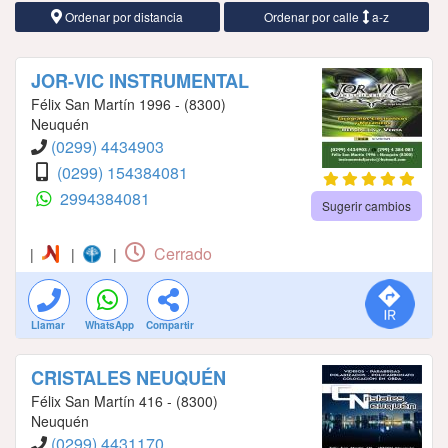
Ordenar por distancia
Ordenar por calle
a-z
JOR-VIC INSTRUMENTAL
Félix San Martín 1996 - (8300)
Neuquén
(0299) 4434903
(0299) 154384081
2994384081
Sugerir cambios
Cerrado
|
|
|
Llamar
WhatsApp
Compartir
CRISTALES NEUQUÉN
Félix San Martín 416 - (8300)
Neuquén
(0299) 4431170