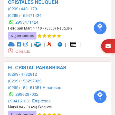
CRISTALES NEUQUÉN
(0299) 4431170
(0299) 155471424
2995471424
Félix San Martín 416 - (8300) Neuquén
Sugerir cambios
|
|
|
|
|
Cerrado
EL CRISTAL PARABRISAS
(0299) 4782812
(0299) 156297032
(0299) 154151351 Empresas
2996297032
2994151351 Empresas
Maipú 84 - (8324) Cipolletti
Sugerir cambios