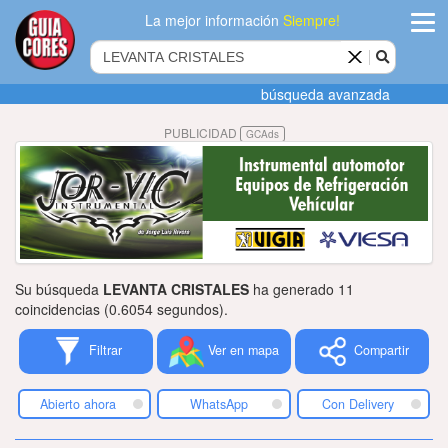
La mejor información
Siempre!
ingres
búsqueda avanzada
Agregar
PUBLICIDAD
GCAds
empres
Actualiza
datos
Publicida
Su búsqueda
LEVANTA CRISTALES
ha generado 11
Radio
coincidencias (0.6054 segundos).
Filtrar
Ver en mapa
Compartir
Tiendacore
Contacteno
Abierto ahora
WhatsApp
Con Delivery