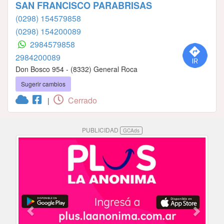
SAN FRANCISCO PARABRISAS
(0298) 154579858
(0298) 154200089
2984579858
2984200089
Don Bosco 954 - (8332) General Roca
Sugerir cambios
Cerrado
|
PUBLICIDAD
GCAds