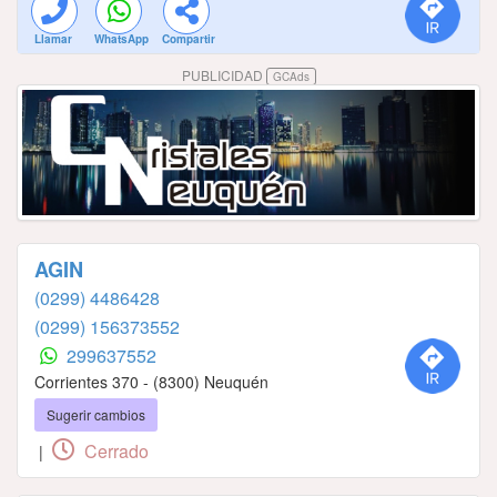
Llamar
WhatsApp
Compartir
PUBLICIDAD
GCAds
AGIN
(0299) 4486428
(0299) 156373552
299637552
Corrientes 370 - (8300) Neuquén
Sugerir cambios
Cerrado
|