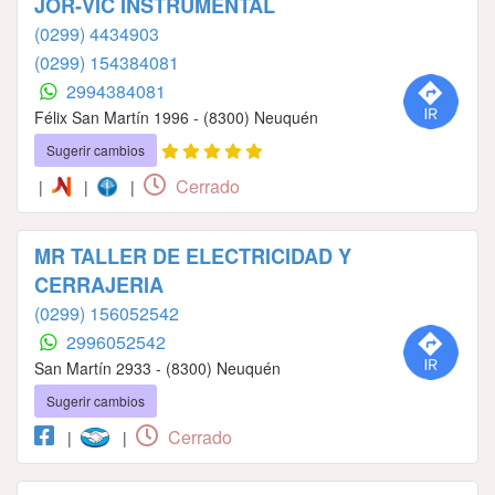
JOR-VIC INSTRUMENTAL
(0299) 4434903
(0299) 154384081
2994384081
Félix San Martín 1996 - (8300) Neuquén
Sugerir cambios
Cerrado
|
|
|
MR TALLER DE ELECTRICIDAD Y
CERRAJERIA
(0299) 156052542
2996052542
San Martín 2933 - (8300) Neuquén
Sugerir cambios
Cerrado
|
|