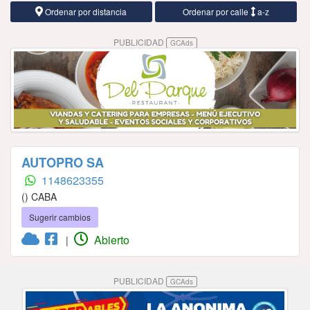
Ordenar por distancia
Ordenar por calle
a-z
PUBLICIDAD
GCAds
AUTOPRO SA
1148623355
() CABA
Sugerir cambios
Abierto
|
PUBLICIDAD
GCAds