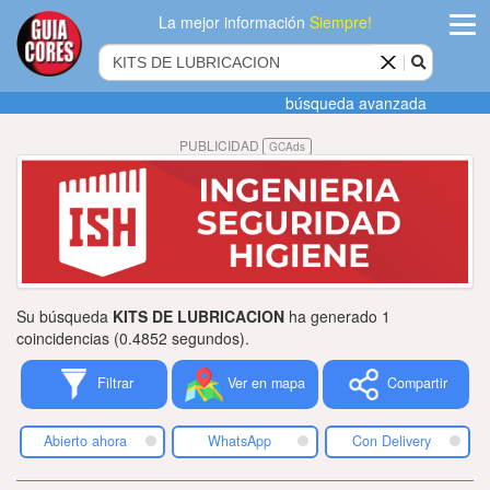
La mejor información
Siempre!
ingres
búsqueda avanzada
Agregar
PUBLICIDAD
GCAds
empres
Actualiza
datos
Publicida
Su búsqueda
KITS DE LUBRICACION
ha generado 1
Radio
coincidencias (0.4852 segundos).
Filtrar
Ver en mapa
Compartir
Tiendacore
Contacteno
Abierto ahora
WhatsApp
Con Delivery