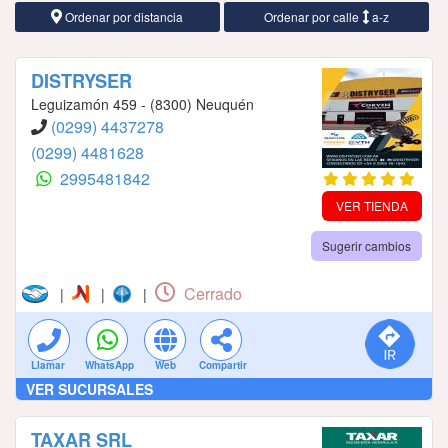
Ordenar por distancia
Ordenar por calle
a-z
DISTRYSER
Leguizamón 459 - (8300) Neuquén
(0299) 4437278
(0299) 4481628
2995481842
VER TIENDA
Sugerir cambios
Cerrado
|
|
|
Llamar
WhatsApp
Web
Compartir
VER SUCURSALES
TAXAR SRL