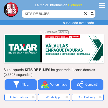
La mejor información
Siempre!
ingres
búsqueda avanzada
Agregar
PUBLICIDAD
GCAds
empres
Actualiza
datos
Publicida
Su búsqueda
KITS DE BUJES
ha generado 3 coincidencias
Radio
(0.6393 segundos).
Filtrar
Ver en mapa
Compartir
Tiendacore
Contacteno
Abierto ahora
WhatsApp
Con Delivery