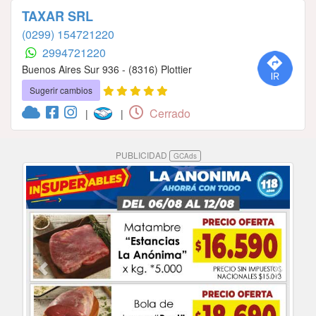
TAXAR SRL
(0299) 154721220
2994721220
Buenos Aires Sur 936 - (8316) Plottier
Sugerir cambios
Cerrado
|
|
PUBLICIDAD
GCAds