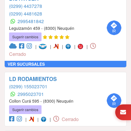
(0299) 4437278
(0299) 4481628
2995481842
Leguizamón 459 - (8300) Neuquén
Sugerir cambios
|
|
|
|
|
Cerrado
VER SUCURSALES
LD RODAMIENTOS
(0299) 155023701
2995023701
Collon Curá 595 - (8300) Neuquén
Sugerir cambios
Cerrado
|
|
|