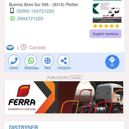
Buenos Aires Sur 936 - (8316) Plottier
(0299) 154721220
2994721220
Sugerir cambios
Cerrado
|
Llamar
WhatsApp
Web
Compartir
PUBLICIDAD
GCAds
DISTRYSER