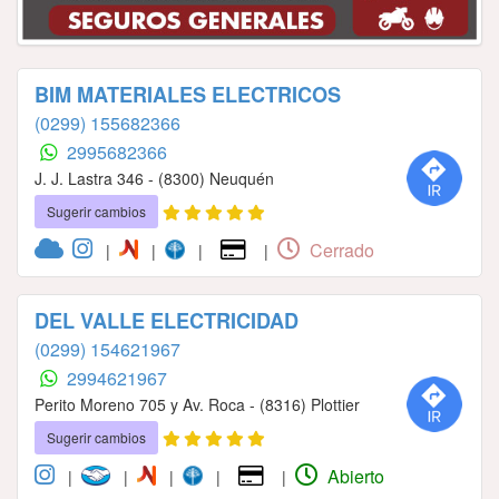
BIM MATERIALES ELECTRICOS
(0299) 155682366
2995682366
J. J. Lastra 346 - (8300) Neuquén
Sugerir cambios
Cerrado
|
|
|
|
DEL VALLE ELECTRICIDAD
(0299) 154621967
2994621967
Perito Moreno 705 y Av. Roca - (8316) Plottier
Sugerir cambios
Abierto
|
|
|
|
|