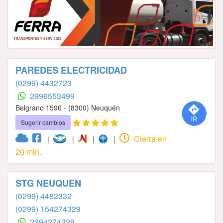
PAREDES ELECTRICIDAD
(0299) 4432723
2996553499
Belgrano 1596 - (8300) Neuquén
Sugerir cambios
Cierra en
|
|
|
|
20 min.
STG NEUQUEN
(0299) 4482332
(0299) 154274329
2994274329