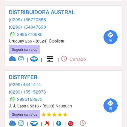
DISTRIBUIDORA AUSTRAL
(0299) 155770585
(0299) 154047690
2995770585
Uruguay 255 - (8324) Cipolletti
Sugerir cambios
Cerrado
|
|
|
DISTRYFER
(0299) 4441414
(0299) 155152973
2995152973
J. J. Lastra 5316 - (8300) Neuquén
Sugerir cambios
|
|
|
|
|