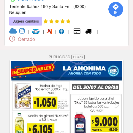
Teniente Ibáñez 190 y Santa Fe - (8300)
Neuquén
Sugerir cambios
|
|
|
|
|
Cerrado
PUBLICIDAD
GCAds