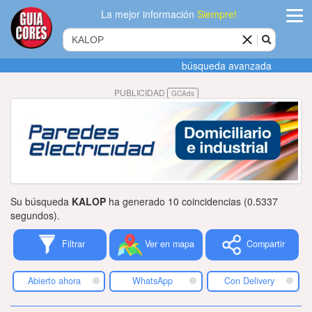
La mejor información
Siempre!
ingres
búsqueda avanzada
Agregar
PUBLICIDAD
GCAds
empres
Actualiza
datos
Publicida
Su búsqueda
KALOP
ha generado 10 coincidencias (0.5337
Radio
segundos).
Filtrar
Ver en mapa
Compartir
Tiendacore
Contacteno
Abierto ahora
WhatsApp
Con Delivery