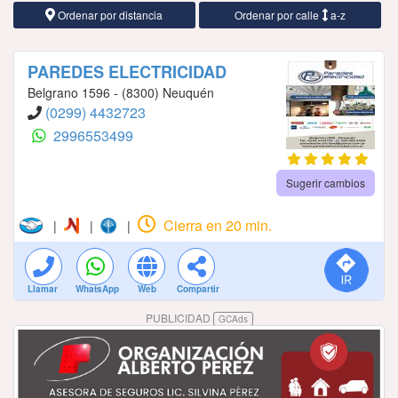
Ordenar por distancia
Ordenar por calle
a-z
PAREDES ELECTRICIDAD
Belgrano 1596 - (8300) Neuquén
(0299) 4432723
2996553499
Sugerir cambios
Cierra en 20 min.
|
|
|
Llamar
WhatsApp
Web
Compartir
PUBLICIDAD
GCAds