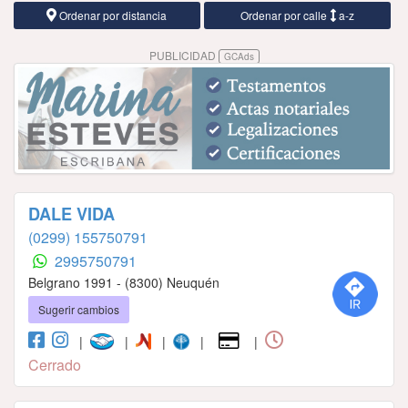
Ordenar por distancia
Ordenar por calle
a-z
PUBLICIDAD
GCAds
DALE VIDA
(0299) 155750791
2995750791
Belgrano 1991 - (8300) Neuquén
Sugerir cambios
|
|
|
|
|
Cerrado