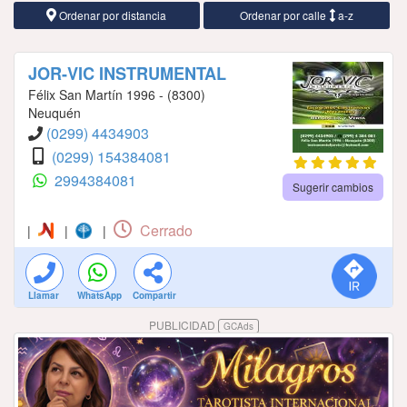
Ordenar por distancia
Ordenar por calle
a-z
JOR-VIC INSTRUMENTAL
Félix San Martín 1996 - (8300)
Neuquén
(0299) 4434903
(0299) 154384081
2994384081
Sugerir cambios
Cerrado
|
|
|
Llamar
WhatsApp
Compartir
PUBLICIDAD
GCAds