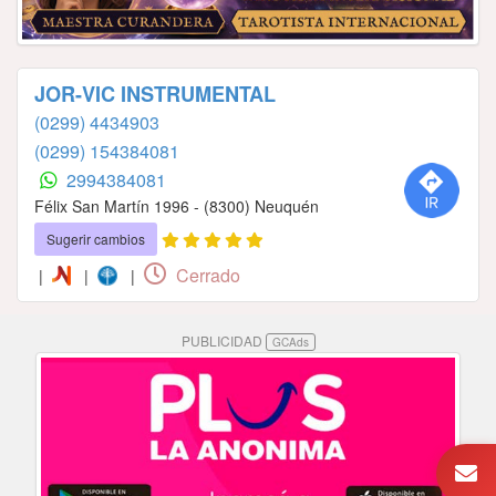
JOR-VIC INSTRUMENTAL
(0299) 4434903
(0299) 154384081
2994384081
Félix San Martín 1996 - (8300) Neuquén
Sugerir cambios
Cerrado
|
|
|
PUBLICIDAD
GCAds