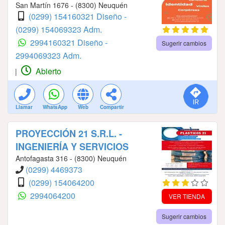
San Martín 1676 - (8300) Neuquén
(0299) 154160321 Diseño -
(0299) 154069323 Adm.
2994160321 Diseño -
Sugerir cambios
2994069323 Adm.
Abierto
|
Llamar
WhatsApp
Web
Compartir
PROYECCIÓN 21 S.R.L. -
INGENIERÍA Y SERVICIOS
Antofagasta 316 - (8300) Neuquén
(0299) 4469373
(0299) 154064200
2994064200
VER TIENDA
Sugerir cambios