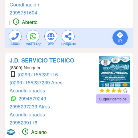
Coordinación
2995751604
Abierto
|
Llamar
WhatsApp
Web
Compartir
J.D. SERVICIO TECNICO
(8300) Neuquén
(0299) 155239116
(0299) 155237239 Aires
Acondicionados
2994579249
Sugerir cambios
2995237239 Aires
Acondicionados
2995239116
Abierto
|