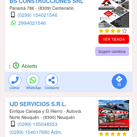
BS CONSTRUCCIONES SRL
Panamá 786 - (8309) Centenario
(0299) 154021546
2994021546
VER TIENDA
Sugerir cambios
Abierto
|
Llamar
WhatsApp
Compartir
IJD SERVICIOS S.R.L.
Enrique Canepa y El Hierro - Autovía
Norte Neuquén - (8300) Neuquén
(0299) 155048553
(0299) 154017680 Adm.