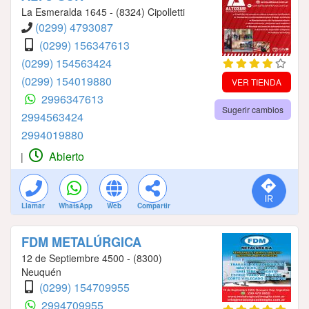
La Esmeralda 1645 - (8324) Cipolletti
(0299) 4793087
(0299) 156347613
(0299) 154563424
(0299) 154019880
VER TIENDA
2996347613
Sugerir cambios
2994563424
2994019880
Abierto
|
Llamar
WhatsApp
Web
Compartir
FDM METALÚRGICA
12 de Septiembre 4500 - (8300)
Neuquén
(0299) 154709955
2994709955