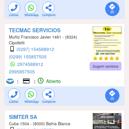
Llamar
WhatsApp
Compartir
TECMAC SERVICIOS
Muñiz Francisco Javier 1461 - (8324)
Cipolletti
(0297) 154588912
(0299) 155857505
2974588912
Sugerir cambios
2995857505
Abierto
|
|
Llamar
WhatsApp
Compartir
SIMTER SA
Cuba 1504 - (8000) Bahía Blanca