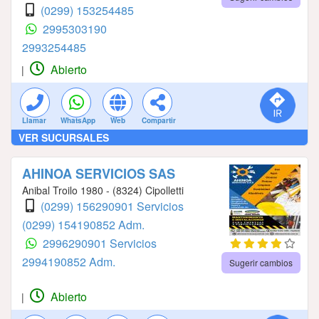
(0299) 153254485
2995303190
2993254485
Abierto
|
Llamar
WhatsApp
Web
Compartir
VER SUCURSALES
AHINOA SERVICIOS SAS
Anibal Troilo 1980 - (8324) Cipolletti
(0299) 156290901 Servicios
(0299) 154190852 Adm.
2996290901 Servicios
2994190852 Adm.
Sugerir cambios
Abierto
|