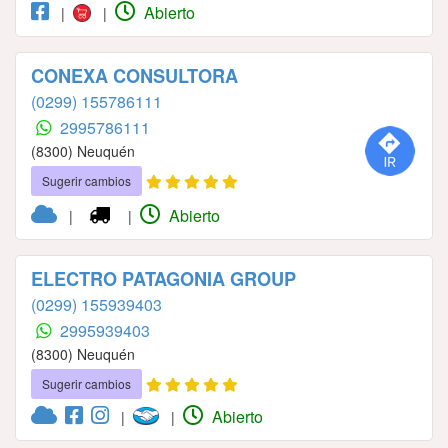
Abierto
|
|
CONEXA CONSULTORA
(0299) 155786111
2995786111
(8300) Neuquén
Sugerir cambios
Abierto
|
|
ELECTRO PATAGONIA GROUP
(0299) 155939403
2995939403
(8300) Neuquén
Sugerir cambios
Abierto
|
|