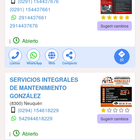
(0291) 154437676
(0291) 154437661
2914437661
2914437676
Sugerir cambios
Abierto
|
Llamar
WhatsApp
Web
Compartir
SERVICIOS INTEGRALES
DE MANTENIMIENTO
GONZÁLEZ
(8300) Neuquén
(0294) 154618229
542944618229
Sugerir cambios
Abierto
|