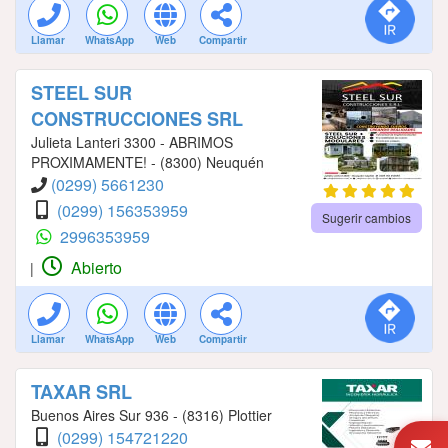
Llamar
WhatsApp
Web
Compartir
STEEL SUR
CONSTRUCCIONES SRL
Julieta Lanteri 3300 - ABRIMOS
PROXIMAMENTE! - (8300) Neuquén
(0299) 5661230
(0299) 156353959
Sugerir cambios
2996353959
Abierto
|
Llamar
WhatsApp
Web
Compartir
TAXAR SRL
Buenos Aires Sur 936 - (8316) Plottier
(0299) 154721220