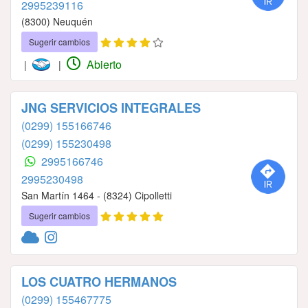
2995239116
(8300) Neuquén
Sugerir cambios
Abierto
|
|
JNG SERVICIOS INTEGRALES
(0299) 155166746
(0299) 155230498
2995166746
2995230498
San Martín 1464 - (8324) Cipolletti
Sugerir cambios
LOS CUATRO HERMANOS
(0299) 155467775