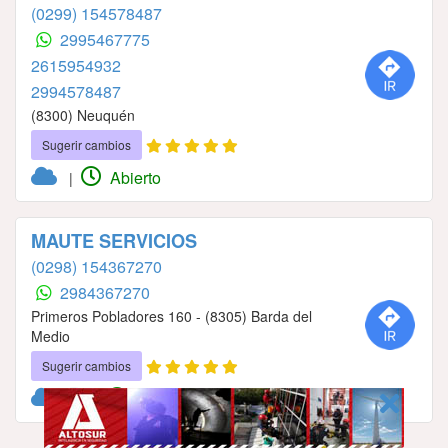
(0299) 154578487
2995467775
2615954932
2994578487
(8300) Neuquén
Sugerir cambios
Abierto
|
MAUTE SERVICIOS
(0298) 154367270
2984367270
Primeros Pobladores 160 - (8305) Barda del
Medio
Sugerir cambios
Abierto
|
PUBLICIDAD
GCAds