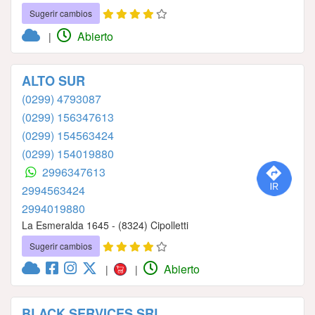
Sugerir cambios
Abierto
|
ALTO SUR
(0299) 4793087
(0299) 156347613
(0299) 154563424
(0299) 154019880
2996347613
2994563424
2994019880
La Esmeralda 1645 - (8324) Cipolletti
Sugerir cambios
Abierto
|
|
BLACK SERVICES SRL