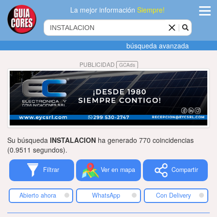
La mejor información
Siempre!
ingres
búsqueda avanzada
Agregar
PUBLICIDAD
GCAds
empres
Actualiza
datos
Publicida
Su búsqueda
INSTALACION
ha generado 770 coincidencias
Radio
(0.9511 segundos).
Filtrar
Ver en mapa
Compartir
Tiendacore
Contacteno
Abierto ahora
WhatsApp
Con Delivery