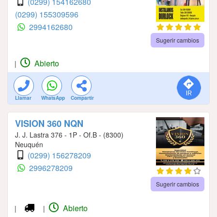
(0299) 154162680
(0299) 155309596
2994162680
Sugerir cambios
Abierto
|
Llamar
WhatsApp
Compartir
VISION 360 NQN
J. J. Lastra 376 - 1P - Of.B - (8300)
Neuquén
(0299) 156278209
2996278209
Sugerir cambios
Abierto
|
|