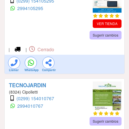
(0299) 154105295
2994105295
VER TIENDA
Sugerir cambios
Cerrado
|
|
Llamar
WhatsApp
Compartir
TECNOJARDIN
(8324) Cipolletti
(0299) 154010767
2994010767
Sugerir cambios