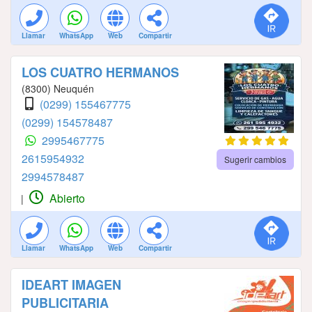
Llamar
WhatsApp
Web
Compartir
LOS CUATRO HERMANOS
(8300) Neuquén
(0299) 155467775
(0299) 154578487
2995467775
2615954932
Sugerir cambios
2994578487
Abierto
|
Llamar
WhatsApp
Web
Compartir
IDEART IMAGEN
PUBLICITARIA