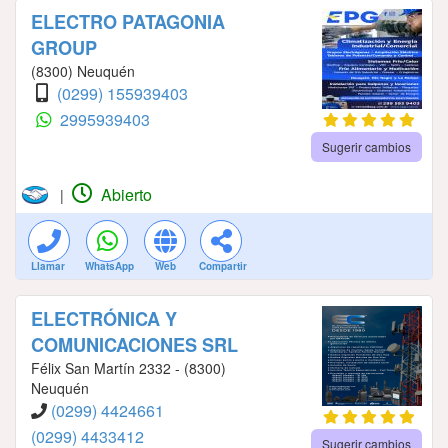
ELECTRO PATAGONIA
GROUP
(8300) Neuquén
(0299) 155939403
2995939403
Sugerir cambios
Abierto
|
Llamar
WhatsApp
Web
Compartir
ELECTRÓNICA Y
COMUNICACIONES SRL
Félix San Martín 2332 - (8300)
Neuquén
(0299) 4424661
(0299) 4433412
Sugerir cambios