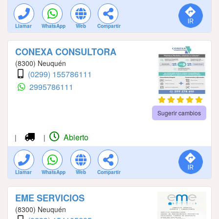
Llamar
WhatsApp
Web
Compartir
CONEXA CONSULTORA
(8300) Neuquén
(0299) 155786111
2995786111
Sugerir cambios
Abierto
|
|
Llamar
WhatsApp
Web
Compartir
EME SERVICIOS
(8300) Neuquén