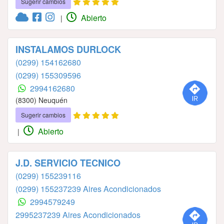
Sugerir cambios
Abierto
|
INSTALAMOS DURLOCK
(0299) 154162680
(0299) 155309596
2994162680
(8300) Neuquén
Sugerir cambios
Abierto
|
J.D. SERVICIO TECNICO
(0299) 155239116
(0299) 155237239 Aires Acondicionados
2994579249
2995237239 Aires Acondicionados