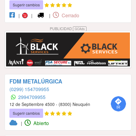
Sugerir cambios
Cerrado
|
|
|
PUBLICIDAD
GCAds
FDM METALÚRGICA
(0299) 154709955
2994709955
12 de Septiembre 4500 - (8300) Neuquén
Sugerir cambios
Abierto
|