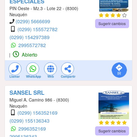
ESPECIALES
PIN Oeste - Mz.3 - Lote 22 - (8300)
Neuquén
(0299) 5666699
Sugerir cambios
(0299) 155572782
(0299) 154297389
2995572782
Abierto
|
Llamar
WhatsApp
Web
Compartir
SANSEL SRL
Miguel A. Camino 986 - (8300)
Neuquén
(0299) 156352169
(0299) 155136343
2996352169
Sugerir cambios
2995136343