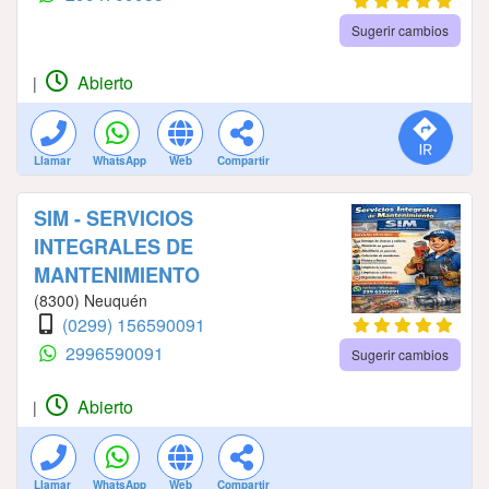
Sugerir cambios
Abierto
|
Llamar
WhatsApp
Web
Compartir
SIM - SERVICIOS
INTEGRALES DE
MANTENIMIENTO
(8300) Neuquén
(0299) 156590091
2996590091
Sugerir cambios
Abierto
|
Llamar
WhatsApp
Web
Compartir