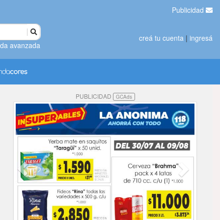
Publicidad
creá tu cuenta
|
ingresá
da avanzada
PUBLICIDAD
GCAds