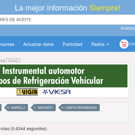
La mejor información
Siempre!
búsque
empresa
Actualizar datos
Publicidad
Radios
DAD
GCAds
MARELLI
MAGNETI
LIMPIA PARABRISAS
ncias (0.6344 segundos).