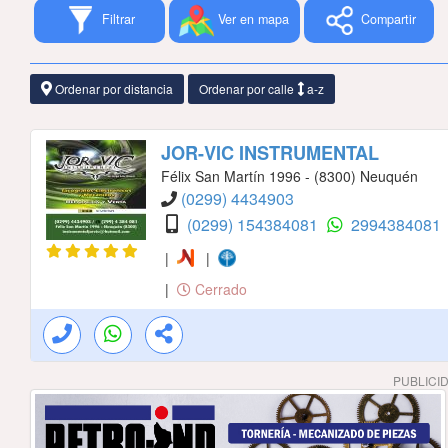
Filtrar
Ver en mapa
Compartir
Ordenar por distancia
Ordenar por calle
a-z
JOR-VIC INSTRUMENTAL
Félix San Martín 1996 - (8300) Neuquén
(0299) 4434903
(0299) 154384081
2994384081
|
|
|
Cerrado
PUBLICI