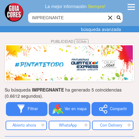
La mejor información
Siempre!
ingres
búsqueda avanzada
Agregar
PUBLICIDAD
GCAds
empres
Actualiza
datos
Publicida
Su búsqueda
IMPREGNANTE
ha generado 5 coincidencias
Radio
(0.6612 segundos).
Filtrar
Ver en mapa
Compartir
Tiendacore
Contacteno
Abierto ahora
WhatsApp
Con Delivery