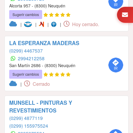
Alcorta 957 - (8300) Neuquén
Sugerir cambios
Hoy cerrado.
|
|
|
|
LA ESPERANZA MADERAS
(0299) 4467537
2994212258
San Martín 2686 - (8300) Neuquén
Sugerir cambios
Cerrado
|
MUNSELL - PINTURAS Y
REVESTIMIENTOS
(0299) 4877119
(0299) 155975524