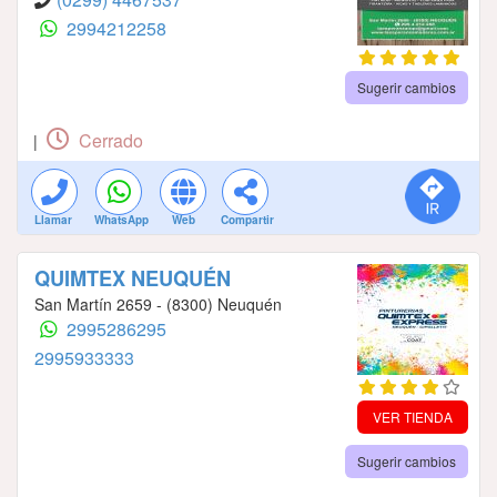
2994212258
Sugerir cambios
Cerrado
|
Llamar
WhatsApp
Web
Compartir
QUIMTEX NEUQUÉN
San Martín 2659 - (8300) Neuquén
2995286295
2995933333
VER TIENDA
Sugerir cambios