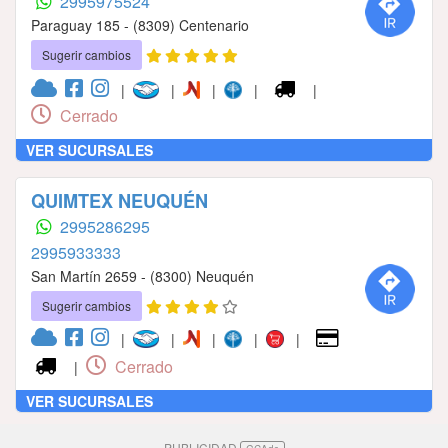
2995975524
Paraguay 185 - (8309) Centenario
Sugerir cambios
|
|
|
|
|
Cerrado
VER SUCURSALES
QUIMTEX NEUQUÉN
2995286295
2995933333
San Martín 2659 - (8300) Neuquén
Sugerir cambios
|
|
|
|
|
Cerrado
|
VER SUCURSALES
PUBLICIDAD