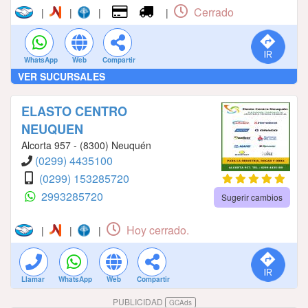
Cerrado
|
|
|
|
WhatsApp
Web
Compartir
VER SUCURSALES
ELASTO CENTRO
NEUQUEN
Alcorta 957 - (8300) Neuquén
(0299) 4435100
(0299) 153285720
2993285720
Sugerir cambios
Hoy cerrado.
|
|
|
Llamar
WhatsApp
Web
Compartir
PUBLICIDAD
GCAds