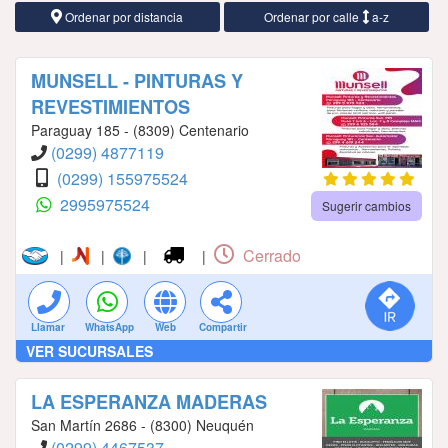
Ordenar por distancia
Ordenar por calle
a-z
MUNSELL - PINTURAS Y
REVESTIMIENTOS
Paraguay 185 - (8309) Centenario
(0299) 4877119
(0299) 155975524
2995975524
Sugerir cambios
Cerrado
|
|
|
|
Llamar
WhatsApp
Web
Compartir
VER SUCURSALES
LA ESPERANZA MADERAS
San Martín 2686 - (8300) Neuquén
(0299) 4467537