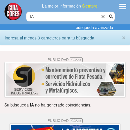
La mejor información
Siempre!
ingres
búsqueda avanzada
Agregar
×
Ingresa al menos 3 caracteres para tu búsqueda.
empres
Actualiza
PUBLICIDAD
GCAds
datos
Publicida
Radio
Tiendacore
Su búsqueda
IA
no ha generado coincidencias.
Contacteno
PUBLICIDAD
GCAds