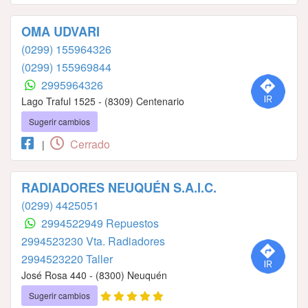
OMA UDVARI
(0299) 155964326
(0299) 155969844
2995964326
Lago Traful 1525 - (8309) Centenario
Sugerir cambios
Cerrado
|
RADIADORES NEUQUÉN S.A.I.C.
(0299) 4425051
2994522949 Repuestos
2994523230 Vta. Radiadores
2994523220 Taller
José Rosa 440 - (8300) Neuquén
Sugerir cambios