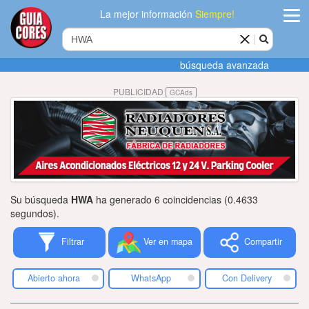
La mejor información
Siempre!
ingres
búsqueda avanzada
Agregar
PUBLICIDAD
GCAds
empres
Actualiza
datos
Publicida
Su búsqueda
HWA
ha generado 6 coincidencias (0.4633
Radio
segundos).
Filtrar
Ver en mapa
Compartir
Tiendacore
Contacteno
Abierto ahora
WhatsApp
Con Delivery