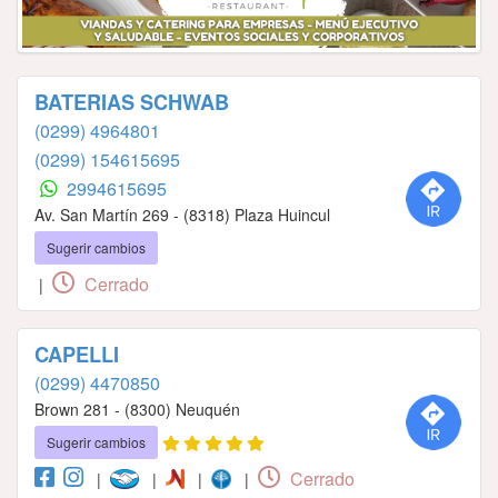
BATERIAS SCHWAB
(0299) 4964801
(0299) 154615695
2994615695
Av. San Martín 269 - (8318) Plaza Huincul
Sugerir cambios
Cerrado
|
CAPELLI
(0299) 4470850
Brown 281 - (8300) Neuquén
Sugerir cambios
Cerrado
|
|
|
|