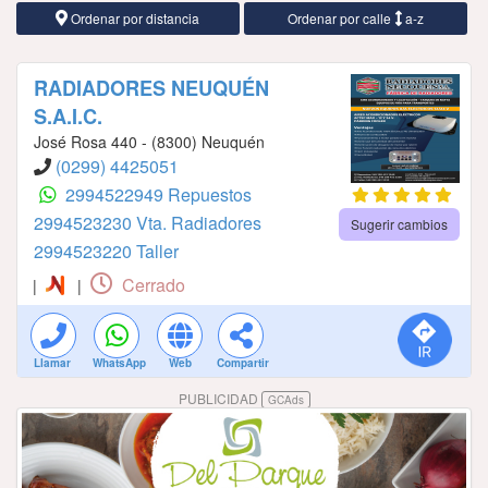
Ordenar por distancia
Ordenar por calle
a-z
RADIADORES NEUQUÉN
S.A.I.C.
José Rosa 440 - (8300) Neuquén
(0299) 4425051
2994522949 Repuestos
2994523230 Vta. Radiadores
Sugerir cambios
2994523220 Taller
Cerrado
|
|
Llamar
WhatsApp
Web
Compartir
PUBLICIDAD
GCAds