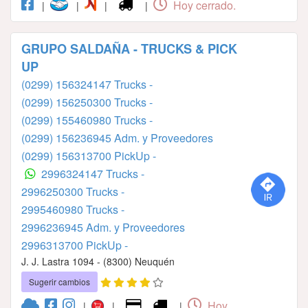
Hoy cerrado.
|
|
|
|
GRUPO SALDAÑA - TRUCKS & PICK
UP
(0299) 156324147 Trucks -
(0299) 156250300 Trucks -
(0299) 155460980 Trucks -
(0299) 156236945 Adm. y Proveedores
(0299) 156313700 PickUp -
2996324147 Trucks -
2996250300 Trucks -
2995460980 Trucks -
2996236945 Adm. y Proveedores
2996313700 PickUp -
J. J. Lastra 1094 - (8300) Neuquén
Sugerir cambios
Hoy
|
|
|