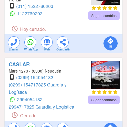
(011) 1522760203
1122760203
Sugerir cambios
Hoy cerrado.
|
Llamar
WhatsApp
Web
Compartir
CASLAR
Mitre 1270 - (8300) Neuquén
(0299) 154054182
(0299) 154717825 Guardia y
Logística
2994054182
Sugerir cambios
2994717825 Guardia y Logistica
Cerrado
|