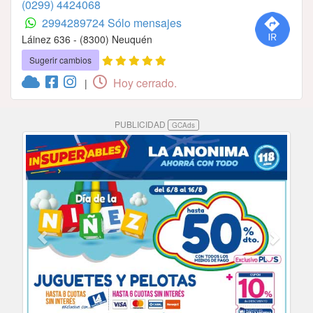
(0299) 4424068
2994289724 Sólo mensajes
Láinez 636 - (8300) Neuquén
Sugerir cambios
Hoy cerrado.
|
PUBLICIDAD
GCAds