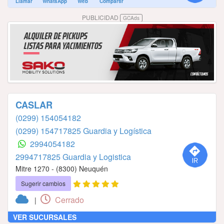
Llamar
WhatsApp
Web
Compartir
PUBLICIDAD
GCAds
CASLAR
(0299) 154054182
(0299) 154717825 Guardia y Logística
2994054182
2994717825 Guardia y Logistica
Mitre 1270 - (8300) Neuquén
Sugerir cambios
Cerrado
|
VER SUCURSALES