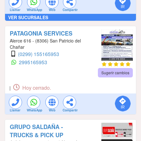
Llamar
WhatsApp
Web
Compartir
VER SUCURSALES
PATAGONIA SERVICES
Alerce 616 - (8306) San Patricio del
Chañar
(0299) 155165953
2995165953
Sugerir cambios
Hoy cerrado.
|
Llamar
WhatsApp
Web
Compartir
GRUPO SALDAÑA -
TRUCKS & PICK UP