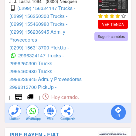
J. J. Lastra 1094 - (8300) Neuquén
(0299) 156324147 Trucks -
(0299) 156250300 Trucks -
(0299) 155460980 Trucks -
VER TIENDA
(0299) 156236945 Adm. y
Sugerir cambios
Proveedores
(0299) 156313700 PickUp -
2996324147 Trucks -
2996250300 Trucks -
2995460980 Trucks -
2996236945 Adm. y Proveedores
2996313700 PickUp -
Hoy cerrado.
|
|
Llamar
WhatsApp
Web
Compartir
PIRE RAYEN - FIAT