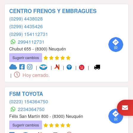
CENTRO FRENOS Y EMBRAGUES
(0299) 4438028
(0299) 4435426
(0299) 154112731
2994112731
Chubut 655 - (8300) Neuquén
Sugerir cambios
|
|
|
|
|
Hoy cerrado.
|
FSM TOYOTA
(0223) 154364750
2234364750
Félix San Martín 800 - (8300) Neuquén
Sugerir cambios