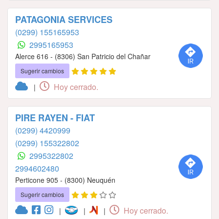
PATAGONIA SERVICES
(0299) 155165953
2995165953
Alerce 616 - (8306) San Patricio del Chañar
Sugerir cambios
Hoy cerrado.
|
PIRE RAYEN - FIAT
(0299) 4420999
(0299) 155322802
2995322802
2994602480
Perticone 905 - (8300) Neuquén
Sugerir cambios
Hoy cerrado.
|
|
|