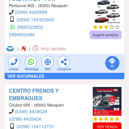
Perticone 905 - (8300) Neuquén
(0299) 4420999
(0299) 155322802
2995322802
2994602480
Sugerir cambios
Hoy cerrado.
|
|
Llamar
WhatsApp
Web
Compartir
VER SUCURSALES
CENTRO FRENOS Y
EMBRAGUES
Chubut 655 - (8300) Neuquén
(0299) 4438028
(0299) 4435426
(0299) 154112731
VER TIENDA