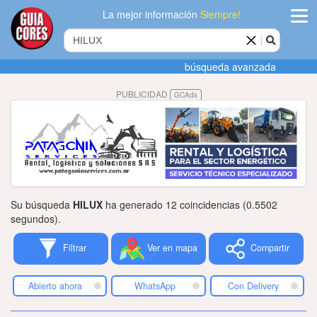
La mejor información
Siempre!
ingres
búsqueda avanzada
Agregar
PUBLICIDAD
GCAds
empres
Actualiza
datos
Publicida
Su búsqueda
HILUX
ha generado 12 coincidencias (0.5502
Radio
segundos).
Filtrar
Ver en mapa
Compartir
Tiendacore
Contacteno
Abierto ahora
WhatsApp
Con Delivery