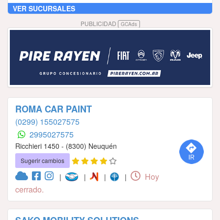
VER SUCURSALES
PUBLICIDAD
GCAds
ROMA CAR PAINT
(0299) 155027575
2995027575
Ricchieri 1450 - (8300) Neuquén
Sugerir cambios
Hoy
|
|
|
|
cerrado.