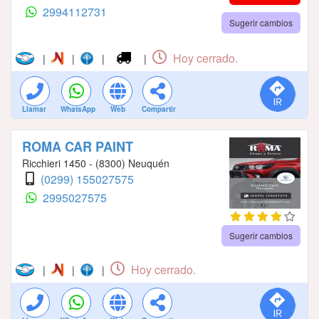
2994112731
Sugerir cambios
Hoy cerrado.
|
|
|
|
Llamar
WhatsApp
Web
Compartir
ROMA CAR PAINT
Ricchieri 1450 - (8300) Neuquén
(0299) 155027575
2995027575
Sugerir cambios
Hoy cerrado.
|
|
|