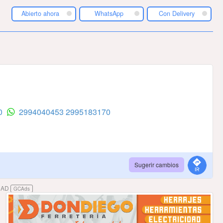
Abierto ahora
WhatsApp
Con Delivery
70
2994040453
2995183170
Sugerir cambios
DAD
GCAds