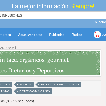
La mejor información
Siempre!
búsque
empresa
Actualizar datos
Publicidad
Radios
DAD
GCAds
LUTARIS
102 PLUS
PRODUCTOS PARA CELIACOS
TISTAS
DIETETICAS MAYORISTA
ias (0.5592 segundos).