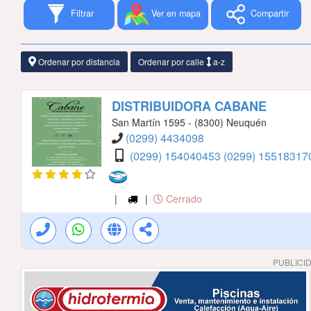
Filtrar
Ver en mapa
Compartir
Ordenar por distancia
Ordenar por calle
a-z
DISTRIBUIDORA CABANE
San Martín 1595 - (8300) Neuquén
(0299) 4434098
(0299) 154040453
(0299) 1551831
|
|
Cerrado
PUBLICI