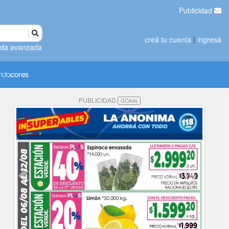
Publicidad
creá tu cuenta
|
ingresá
da avanzada
PUBLICIDAD
GCAds