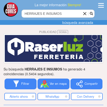
La mejor información
Siempre!
ingres
búsqueda avanzada
Agregar
PUBLICIDAD
GCAds
empres
Actualiza
datos
Publicida
Su búsqueda
HERRAJES E INSUMOS
ha generado 4
Radio
coincidencias (0.5404 segundos).
Filtrar
Ver en mapa
Compartir
Tiendacore
Contacteno
Abierto ahora
WhatsApp
Con Delivery