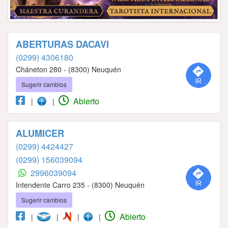
ABERTURAS DACAVI
(0299) 4306180
Cháneton 280 - (8300) Neuquén
Sugerir cambios
Abierto
|
|
ALUMICER
(0299) 4424427
(0299) 156039094
2996039094
Intendente Carro 235 - (8300) Neuquén
Sugerir cambios
Abierto
|
|
|
|