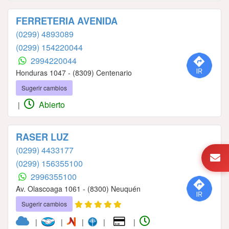
FERRETERIA AVENIDA
(0299) 4893089
(0299) 154220044
2994220044
Honduras 1047 - (8309) Centenario
Sugerir cambios
Abierto
|
RASER LUZ
(0299) 4433177
(0299) 156355100
2996355100
Av. Olascoaga 1061 - (8300) Neuquén
Sugerir cambios
|
|
|
|
|