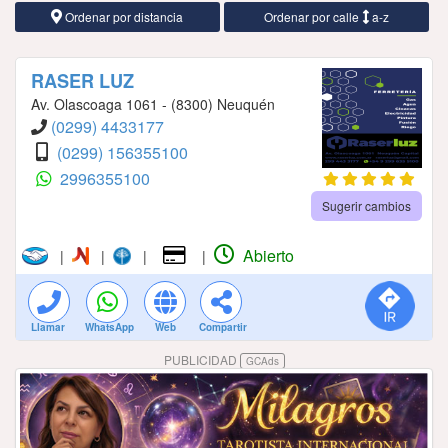
Ordenar por distancia
Ordenar por calle
a-z
RASER LUZ
Av. Olascoaga 1061 - (8300) Neuquén
(0299) 4433177
(0299) 156355100
2996355100
Sugerir cambios
Abierto
|
|
|
|
Llamar
WhatsApp
Web
Compartir
PUBLICIDAD
GCAds