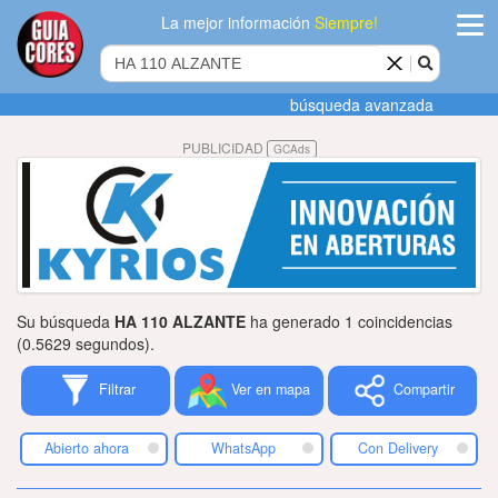
La mejor información
Siempre!
ingres
búsqueda avanzada
Agregar
PUBLICIDAD
GCAds
empres
Actualiza
datos
Publicida
Su búsqueda
HA 110 ALZANTE
ha generado 1 coincidencias
Radio
(0.5629 segundos).
Filtrar
Ver en mapa
Compartir
Tiendacore
Contacteno
Abierto ahora
WhatsApp
Con Delivery