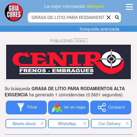
La mejor información
Siempre!
ingres
búsqueda avanzada
Agregar
PUBLICIDAD
GCAds
empres
Actualiza
datos
Publicida
Su búsqueda
GRASA DE LITIO PARA RODAMIENTOS ALTA
Radio
EXIGENCIA
ha generado 1 coincidencias (0.5651 segundos).
Filtrar
Ver en mapa
Compartir
Tiendacore
Contacteno
Abierto ahora
WhatsApp
Con Delivery