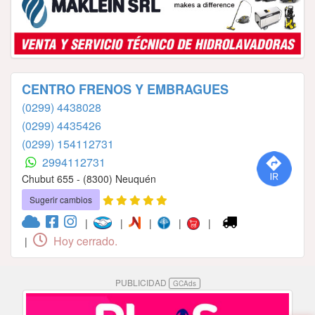
CENTRO FRENOS Y EMBRAGUES
(0299) 4438028
(0299) 4435426
(0299) 154112731
2994112731
Chubut 655 - (8300) Neuquén
Sugerir cambios
|
|
|
|
|
Hoy cerrado.
|
PUBLICIDAD
GCAds