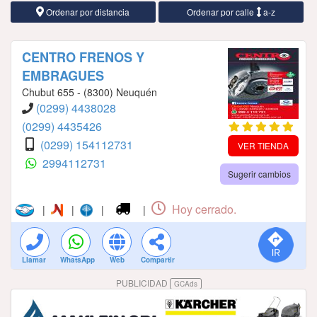
Ordenar por distancia
Ordenar por calle
a-z
CENTRO FRENOS Y
EMBRAGUES
Chubut 655 - (8300) Neuquén
(0299) 4438028
(0299) 4435426
(0299) 154112731
VER TIENDA
2994112731
Sugerir cambios
Hoy cerrado.
|
|
|
|
Llamar
WhatsApp
Web
Compartir
PUBLICIDAD
GCAds