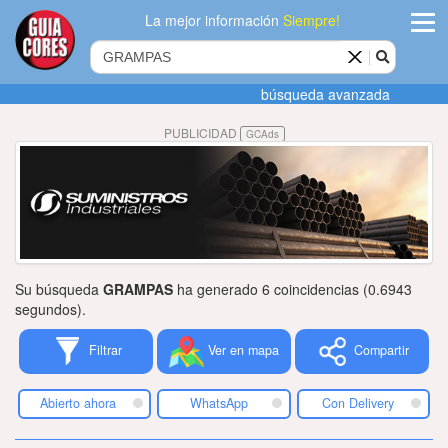
La mejor información
Siempre!
ingres
búsqueda avanzada
Agregar
PUBLICIDAD
GCAds
empres
Actualiza
datos
Publicida
Su búsqueda
GRAMPAS
ha generado 6 coincidencias (0.6943
Radio
segundos).
Filtrar
Ver en mapa
Compartir
Tiendacore
Contacteno
Abierto ahora
WhatsApp
Con Delivery