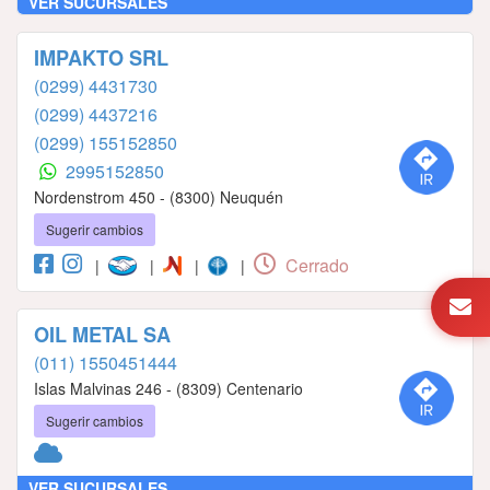
VER SUCURSALES
IMPAKTO SRL
(0299) 4431730
(0299) 4437216
(0299) 155152850
2995152850
Nordenstrom 450 - (8300) Neuquén
Sugerir cambios
Cerrado
|
|
|
|
OIL METAL SA
(011) 1550451444
Islas Malvinas 246 - (8309) Centenario
Sugerir cambios
VER SUCURSALES