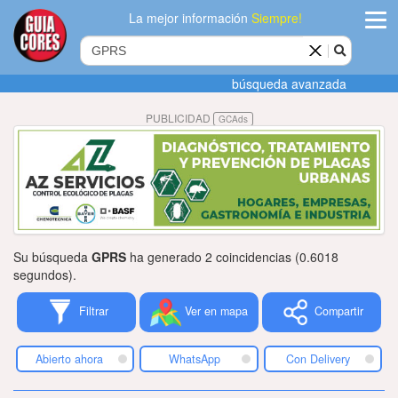
La mejor información
Siempre!
ingres
búsqueda avanzada
Agregar
PUBLICIDAD
GCAds
empres
Actualiza
datos
Publicida
Su búsqueda
GPRS
ha generado 2 coincidencias (0.6018
Radio
segundos).
Filtrar
Ver en mapa
Compartir
Tiendacore
Contacteno
Abierto ahora
WhatsApp
Con Delivery