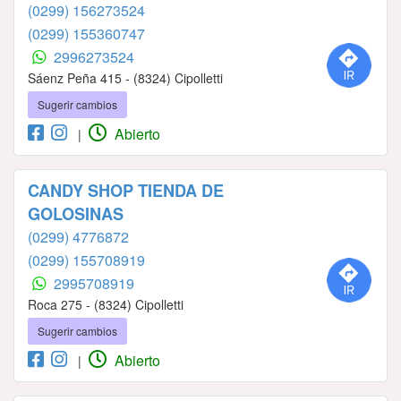
(0299) 156273524
(0299) 155360747
2996273524
Sáenz Peña 415 - (8324) Cipolletti
Sugerir cambios
Abierto
|
CANDY SHOP TIENDA DE
GOLOSINAS
(0299) 4776872
(0299) 155708919
2995708919
Roca 275 - (8324) Cipolletti
Sugerir cambios
Abierto
|