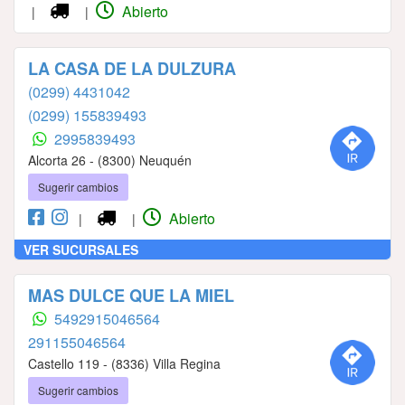
Abierto
|
|
LA CASA DE LA DULZURA
(0299) 4431042
(0299) 155839493
2995839493
Alcorta 26 - (8300) Neuquén
Sugerir cambios
Abierto
|
|
VER SUCURSALES
MAS DULCE QUE LA MIEL
‪5492915046564‬
291155046564‬
Castello 119 - (8336) Villa Regina
Sugerir cambios