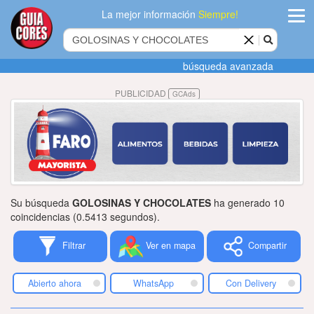
La mejor información
Siempre!
ingres
búsqueda avanzada
Agregar
PUBLICIDAD
GCAds
empres
Actualiza
datos
Publicida
Su búsqueda
GOLOSINAS Y CHOCOLATES
ha generado 10
Radio
coincidencias (0.5413 segundos).
Filtrar
Ver en mapa
Compartir
Tiendacore
Contacteno
Abierto ahora
WhatsApp
Con Delivery