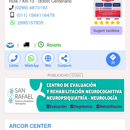
Ruta 7 Km.13 - (8309) Centenario
(0299) 4873193
(011) 1564116479
2995157835
Sugerir cambios
Abierto
|
|
Llamar
WhatsApp
Web
Compartir
PUBLICIDAD
GCAds
ARCOR CENTER