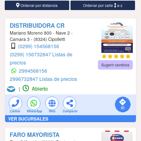
Ordenar por distancia
Ordenar por calle
a-z
DISTRIBUIDORA CR
Mariano Moreno 800 - Nave 2 -
Camara 3 - (8324) Cipolletti
(0299) 154568156
(0299) 156732847 Listas de
precios
Sugerir cambios
2994568156
2996732847 Listas de precios
Abierto
|
Llamar
WhatsApp
Web
Compartir
VER SUCURSALES
FARO MAYORISTA