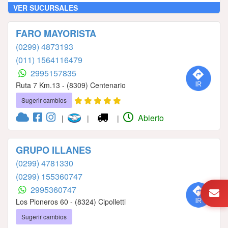
VER SUCURSALES
FARO MAYORISTA
(0299) 4873193
(011) 1564116479
2995157835
Ruta 7 Km.13 - (8309) Centenario
Sugerir cambios
Abierto
|
|
|
GRUPO ILLANES
(0299) 4781330
(0299) 155360747
2995360747
Los Pioneros 60 - (8324) Cipolletti
Sugerir cambios