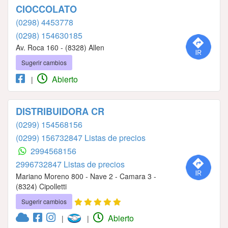
CIOCCOLATO
(0298) 4453778
(0298) 154630185
Av. Roca 160 - (8328) Allen
Sugerir cambios
Abierto
|
DISTRIBUIDORA CR
(0299) 154568156
(0299) 156732847 Listas de precios
2994568156
2996732847 Listas de precios
Mariano Moreno 800 - Nave 2 - Camara 3 -
(8324) Cipolletti
Sugerir cambios
Abierto
|
|