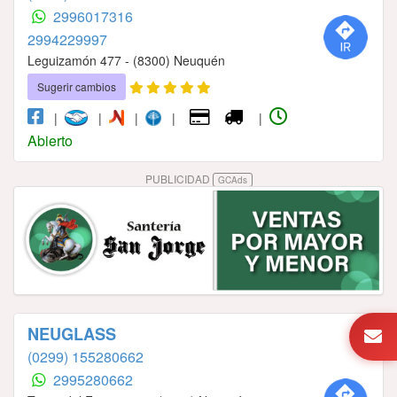
2996017316
2994229997
Leguizamón 477 - (8300) Neuquén
Sugerir cambios
|
|
|
|
|
Abierto
PUBLICIDAD
GCAds
NEUGLASS
(0299) 155280662
2995280662