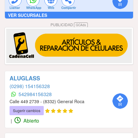
Llamar
WhatsApp
Web
Compartir
VER SUCURSALES
PUBLICIDAD
GCAds
ALUGLASS
(0298) 154156328
542984156328
Calle 449 2739 - (8332) General Roca
Sugerir cambios
Abierto
|