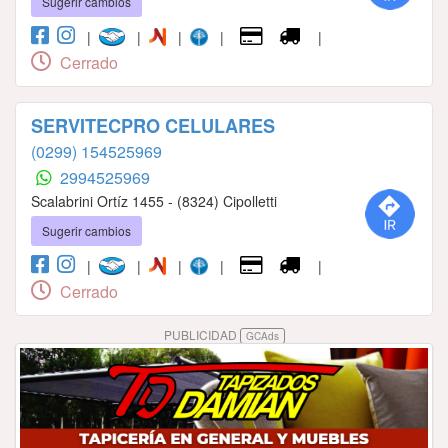
Sugerir cambios
|
|
|
|
|
Cerrado
SERVITECPRO CELULARES
(0299) 154525969
2994525969
Scalabrini Ortíz 1455 - (8324) Cipolletti
Sugerir cambios
|
|
|
|
|
Cerrado
PUBLICIDAD
GCAds