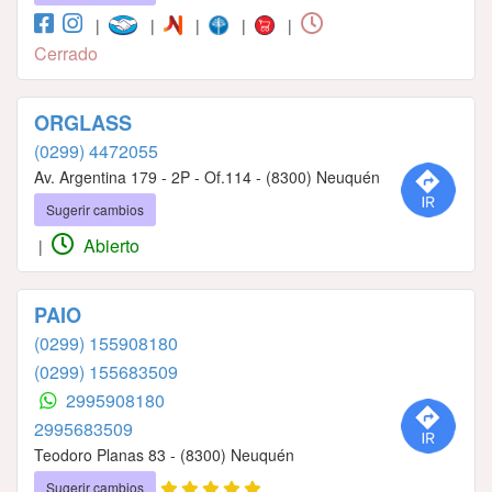
|
|
|
|
|
Cerrado
ORGLASS
(0299) 4472055
Av. Argentina 179 - 2P - Of.114 - (8300) Neuquén
Sugerir cambios
Abierto
|
PAIO
(0299) 155908180
(0299) 155683509
2995908180
2995683509
Teodoro Planas 83 - (8300) Neuquén
Sugerir cambios