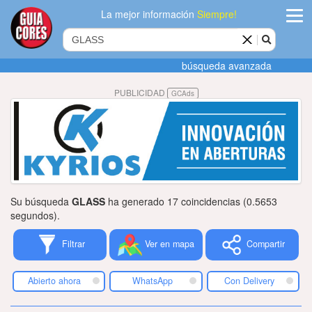
La mejor información
Siempre!
ingres
búsqueda avanzada
Agregar
PUBLICIDAD
GCAds
empres
Actualiza
datos
Publicida
Su búsqueda
GLASS
ha generado 17 coincidencias (0.5653
Radio
segundos).
Filtrar
Ver en mapa
Compartir
Tiendacore
Contacteno
Abierto ahora
WhatsApp
Con Delivery