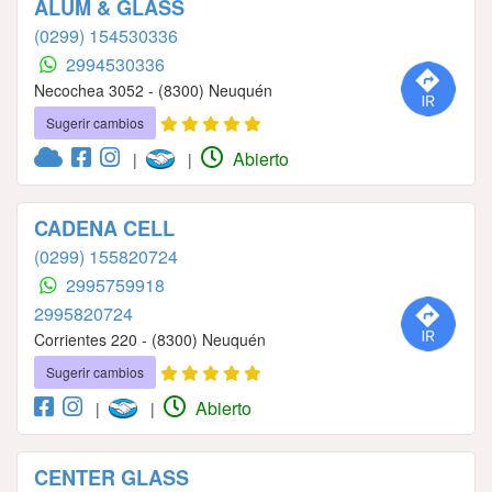
ALUM & GLASS
(0299) 154530336
2994530336
Necochea 3052 - (8300) Neuquén
Sugerir cambios
Abierto
|
|
CADENA CELL
(0299) 155820724
2995759918
2995820724
Corrientes 220 - (8300) Neuquén
Sugerir cambios
Abierto
|
|
CENTER GLASS