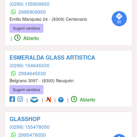
(0299) 155909950
2995909950
Emilio Manquiao 24 - (8309) Centenario
Sugerir cambios
Abierto
|
ESMERALDA GLASS ARTISTICA
(0299) 154645530
2994645530
Belgrano 3097 - (8300) Neuquén
Sugerir cambios
Abierto
|
|
|
|
GLASSHOP
(0299) 155478050
2995478050