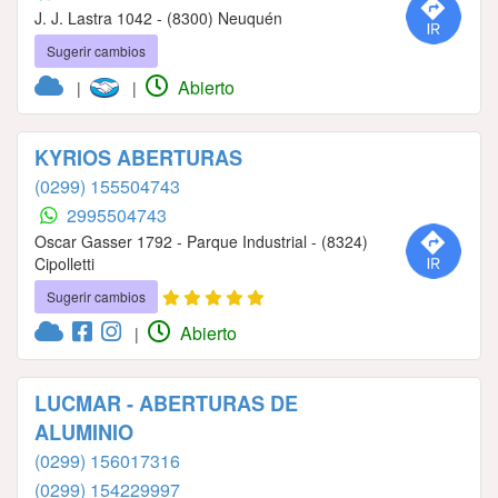
J. J. Lastra 1042 - (8300) Neuquén
Sugerir cambios
Abierto
|
|
KYRIOS ABERTURAS
(0299) 155504743
2995504743
Oscar Gasser 1792 - Parque Industrial - (8324)
Cipolletti
Sugerir cambios
Abierto
|
LUCMAR - ABERTURAS DE
ALUMINIO
(0299) 156017316
(0299) 154229997