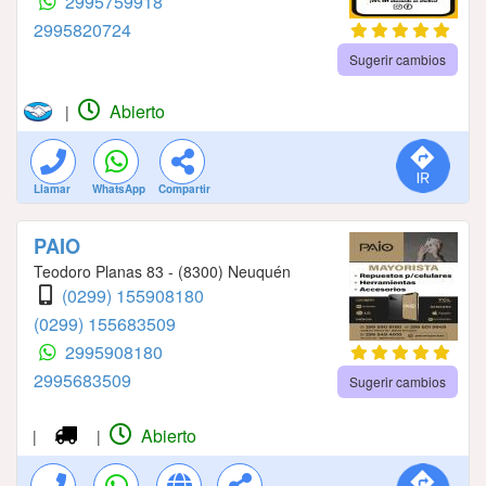
2995759918
2995820724
Sugerir cambios
Abierto
|
Llamar
WhatsApp
Compartir
PAIO
Teodoro Planas 83 - (8300) Neuquén
(0299) 155908180
(0299) 155683509
2995908180
2995683509
Sugerir cambios
Abierto
|
|