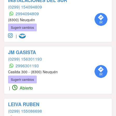
INSTALACIONES DEL SUR
(0299) 154094809
2994094809
(8300) Neuquén
Sugerir cambios
|
JM GASISTA
(0299) 156301193
2996301193
Casilda 300 - (8300) Neuquén
Sugerir cambios
Abierto
|
LEIVA RUBEN
(0299) 155086698