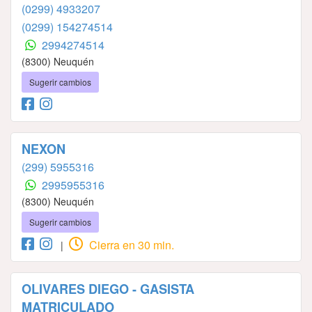
(0299) 4933207
(0299) 154274514
2994274514
(8300) Neuquén
Sugerir cambios
NEXON
(299) 5955316
2995955316
(8300) Neuquén
Sugerir cambios
Cierra en 30 min.
|
OLIVARES DIEGO - GASISTA
MATRICULADO