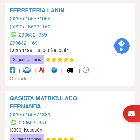
FERRETERIA LANIN
(0299) 156321069
(0299) 156321169
2996321069
2996321169
Lanín 1196 - (8300) Neuquén
Sugerir cambios
|
|
|
|
|
Cerrado
GASISTA MATRICULADO
FERNANDA
(0299) 155971331
2995971331
(8300) Neuquén
Sugerir cambios