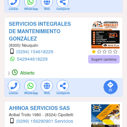
Llamar
WhatsApp
Web
Compartir
SERVICIOS INTEGRALES
DE MANTENIMIENTO
GONZÁLEZ
(8300) Neuquén
(0294) 154618229
542944618229
Sugerir cambios
Abierto
|
Llamar
WhatsApp
Web
Compartir
AHINOA SERVICIOS SAS
Anibal Troilo 1980 - (8324) Cipolletti
(0299) 156290901 Servicios