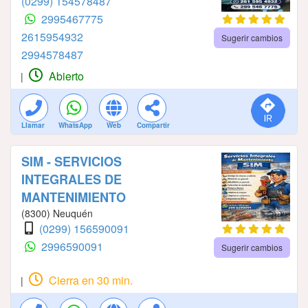
(0299) 154578487
2995467775
2615954932
Sugerir cambios
2994578487
Abierto
|
Llamar
WhatsApp
Web
Compartir
SIM - SERVICIOS
INTEGRALES DE
MANTENIMIENTO
(8300) Neuquén
(0299) 156590091
2996590091
Sugerir cambios
Cierra en 30 min.
|