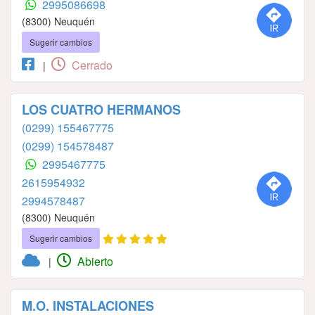
2995086698
(8300) Neuquén
Sugerir cambios
Cerrado
|
LOS CUATRO HERMANOS
(0299) 155467775
(0299) 154578487
2995467775
2615954932
2994578487
(8300) Neuquén
Sugerir cambios
Abierto
|
M.O. INSTALACIONES