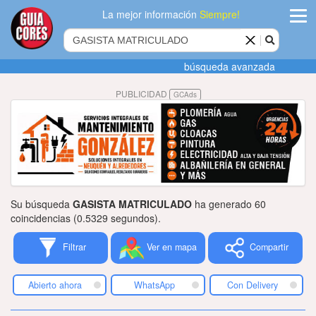
La mejor información
Siempre!
ingres
búsqueda avanzada
Agregar
PUBLICIDAD
GCAds
empres
Actualiza
datos
Publicida
Su búsqueda
GASISTA MATRICULADO
ha generado 60
Radio
coincidencias (0.5329 segundos).
Filtrar
Ver en mapa
Compartir
Tiendacore
Contacteno
Abierto ahora
WhatsApp
Con Delivery