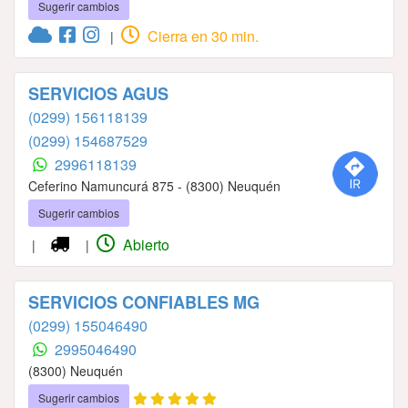
Sugerir cambios
Cierra en 30 min.
|
SERVICIOS AGUS
(0299) 156118139
(0299) 154687529
2996118139
Ceferino Namuncurá 875 - (8300) Neuquén
Sugerir cambios
Abierto
|
|
SERVICIOS CONFIABLES MG
(0299) 155046490
2995046490
(8300) Neuquén
Sugerir cambios