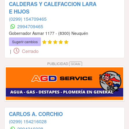
CALDERAS Y CALEFACCION LARA
E HIJOS
(0299) 154709465
2994709465
Gobernador Asmar 1177 - (8300) Neuquén
Sugerir cambios
Cerrado
|
PUBLICIDAD
GCAds
CARLOS A. CORCHIO
(0299) 154216028
2994216028