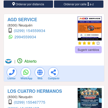
Ordenar por distancia
Ordenar por calle
a-z
AGD SERVICE
(8300) Neuquén
(0299) 154559934
2994559934
Sugerir cambios
Abierto
|
Llamar
WhatsApp
Web
Compartir
LOS CUATRO HERMANOS
(8300) Neuquén
(0299) 155467775