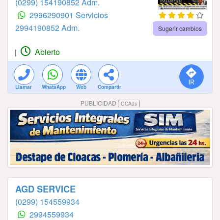
(0299) 154190852 Adm.
2996290901 Servicios
2994190852 Adm.
Sugerir cambios
Abierto
|
Llamar
WhatsApp
Web
Compartir
PUBLICIDAD
GCAds
AGD SERVICE
(0299) 154559934
2994559934