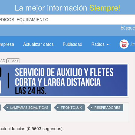
La mejor información
Siempre!
búsque
empresa
Actualizar datos
Publicidad
Radios
DAD
GCAds
LAMPARAS SCIALITICAS
FRONTOLUX
RESPIRADORES
coincidencias (0.5603 segundos).