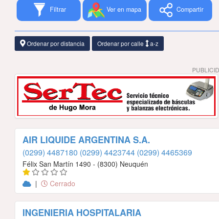
Filtrar
Ver en mapa
Compartir
Ordenar por distancia
Ordenar por calle
a-z
PUBLICI
AIR LIQUIDE ARGENTINA S.A.
(0299) 4487180
(0299) 4423744
(0299) 4465369
Félix San Martín 1490 - (8300) Neuquén
|
Cerrado
INGENIERIA HOSPITALARIA