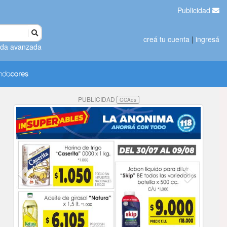
Publicidad
creá tu cuenta
|
ingresá
da avanzada
PUBLICIDAD
GCAds