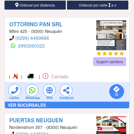
Ordenar por distancia
Ordenar por calle
a-z
OTTORINO PAN SRL
Mitre 425 - (8300) Neuquén
(0299) 4489666
2993260322
Sugerir cambios
Cerrado
|
|
|
Llamar
WhatsApp
Web
Compartir
VER SUCURSALES
PUERTAS NEUQUEN
Nordenstrom 357 - (8300) Neuquén
(0299) 4436091