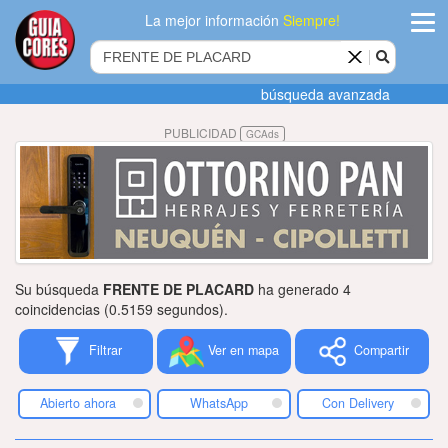
La mejor información
Siempre!
ingres
búsqueda avanzada
Agregar
PUBLICIDAD
GCAds
empres
Actualiza
datos
Publicida
Su búsqueda
FRENTE DE PLACARD
ha generado 4
Radio
coincidencias (0.5159 segundos).
Filtrar
Ver en mapa
Compartir
Tiendacore
Contacteno
Abierto ahora
WhatsApp
Con Delivery