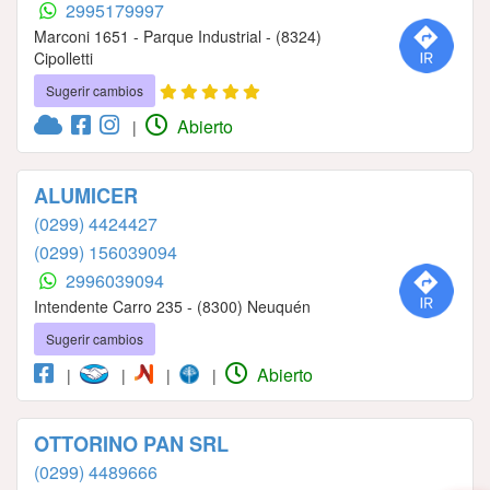
2995179997
Marconi 1651 - Parque Industrial - (8324)
Cipolletti
Sugerir cambios
Abierto
|
ALUMICER
(0299) 4424427
(0299) 156039094
2996039094
Intendente Carro 235 - (8300) Neuquén
Sugerir cambios
Abierto
|
|
|
|
OTTORINO PAN SRL
(0299) 4489666