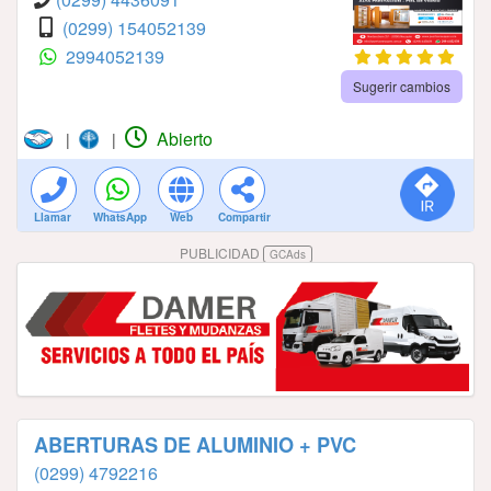
(0299) 154052139
2994052139
Sugerir cambios
Abierto
|
|
Llamar
WhatsApp
Web
Compartir
PUBLICIDAD
GCAds
ABERTURAS DE ALUMINIO + PVC
(0299) 4792216