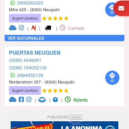
2993260322
Mitre 425 - (8300) Neuquén
Sugerir cambios
Cerrado
|
|
|
VER SUCURSALES
PUERTAS NEUQUEN
(0299) 4436091
(0299) 154052139
2994052139
Nordenstrom 357 - (8300) Neuquén
Sugerir cambios
Abierto
|
|
|
PUBLICIDAD
GCAds