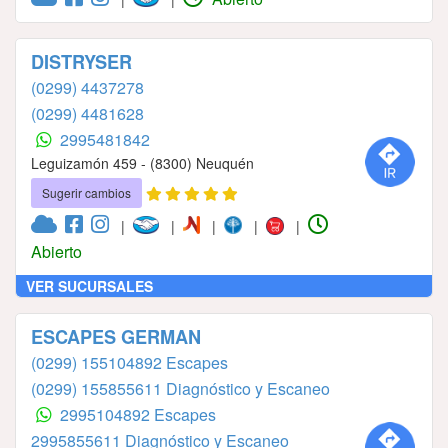
DISTRYSER
(0299) 4437278
(0299) 4481628
2995481842
Leguizamón 459 - (8300) Neuquén
Sugerir cambios
|
|
|
|
|
Abierto
VER SUCURSALES
ESCAPES GERMAN
(0299) 155104892 Escapes
(0299) 155855611 Diagnóstico y Escaneo
2995104892 Escapes
2995855611 Diagnóstico y Escaneo