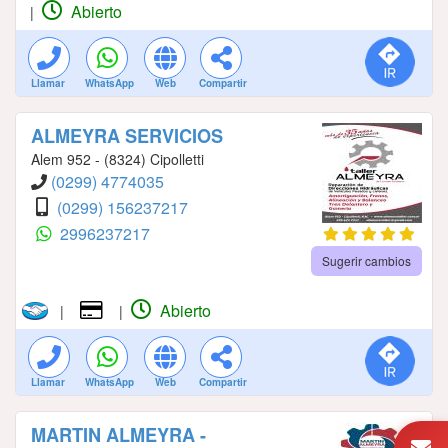
Abierto
|
Llamar
WhatsApp
Web
Compartir
ALMEYRA SERVICIOS
Alem 952 - (8324) Cipolletti
(0299) 4774035
(0299) 156237217
2996237217
Sugerir cambios
Abierto
|
|
Llamar
WhatsApp
Web
Compartir
MARTIN ALMEYRA -