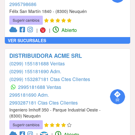
2995798686
Félix San Martín 1840 - (8300) Neuquén
Sugerir cambios
Abierto
|
|
VER SUCURSALES
DISTRIBUIDORA ACME SRL
(0299) 155181688 Ventas
(0299) 155181690 Adm.
(0299) 153287181 Ctas Ctes Clientes
2995181688 Ventas
2995181690 Adm.
2993287181 Ctas Ctes Clientes
Ingeniero Imhoff 350 - Parque Industrial Oeste -
(8300) Neuquén
Sugerir cambios
Abierto
|
|