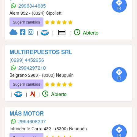
2996344685
Alem 952 - (8324) Cipolletti
Sugerir cambios
Abierto
|
|
|
MULTIREPUESTOS SRL
(0299) 4452956
2994297210
Belgrano 2983 - (8300) Neuquén
Sugerir cambios
Abierto
|
|
|
MÁS MOTOR
2994608207
Intendente Carro 432 - (8300) Neuquén