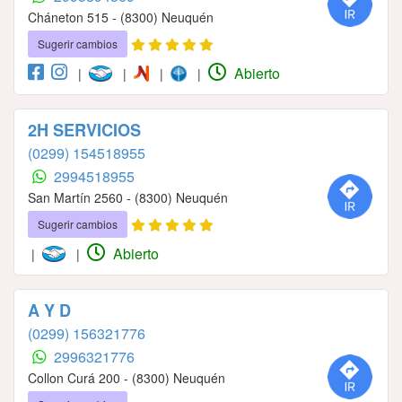
Cháneton 515 - (8300) Neuquén
Sugerir cambios
Abierto
|
|
|
|
2H SERVICIOS
(0299) 154518955
2994518955
San Martín 2560 - (8300) Neuquén
Sugerir cambios
Abierto
|
|
A Y D
(0299) 156321776
2996321776
Collon Curá 200 - (8300) Neuquén