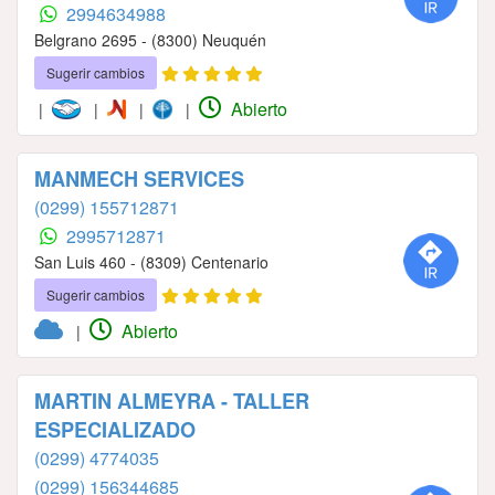
2994634988
Belgrano 2695 - (8300) Neuquén
Sugerir cambios
Abierto
|
|
|
|
MANMECH SERVICES
(0299) 155712871
2995712871
San Luis 460 - (8309) Centenario
Sugerir cambios
Abierto
|
MARTIN ALMEYRA - TALLER
ESPECIALIZADO
(0299) 4774035
(0299) 156344685