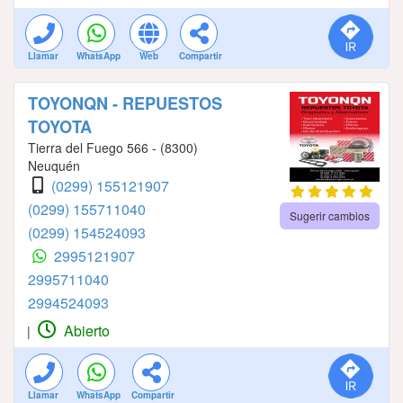
Llamar
WhatsApp
Web
Compartir
TOYONQN - REPUESTOS
TOYOTA
Tierra del Fuego 566 - (8300)
Neuquén
(0299) 155121907
(0299) 155711040
Sugerir cambios
(0299) 154524093
2995121907
2995711040
2994524093
Abierto
|
Llamar
WhatsApp
Compartir