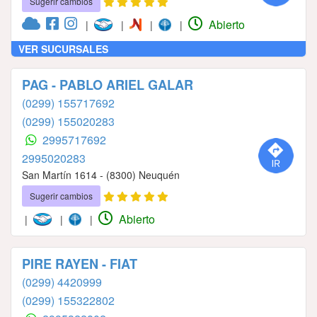
Sugerir cambios
Abierto
|
|
|
|
VER SUCURSALES
PAG - PABLO ARIEL GALAR
(0299) 155717692
(0299) 155020283
2995717692
2995020283
San Martín 1614 - (8300) Neuquén
Sugerir cambios
Abierto
|
|
|
PIRE RAYEN - FIAT
(0299) 4420999
(0299) 155322802