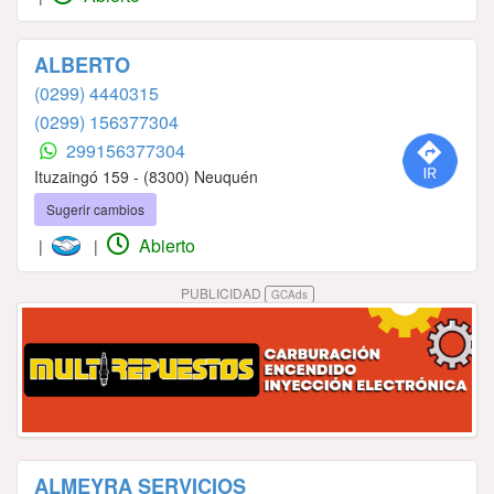
ALBERTO
(0299) 4440315
(0299) 156377304
299156377304
Ituzaingó 159 - (8300) Neuquén
Sugerir cambios
Abierto
|
|
PUBLICIDAD
GCAds
ALMEYRA SERVICIOS