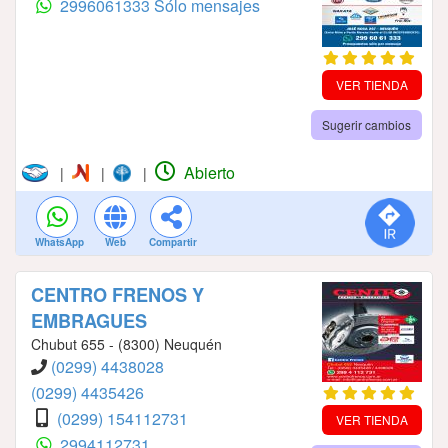
2996061333 Sólo mensajes
VER TIENDA
Sugerir cambios
Abierto
|
|
|
WhatsApp
Web
Compartir
CENTRO FRENOS Y
EMBRAGUES
Chubut 655 - (8300) Neuquén
(0299) 4438028
(0299) 4435426
(0299) 154112731
VER TIENDA
2994112731