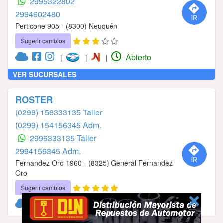
2995322802
2994602480
Perticone 905 - (8300) Neuquén
Sugerir cambios
Abierto
|
|
|
VER SUCURSALES
ROSTER
(0299) 156333135 Taller
(0299) 154156345 Adm.
2996333135 Taller
2994156345 Adm.
Fernandez Oro 1960 - (8325) General Fernandez
Oro
Sugerir cambios
Abierto
|