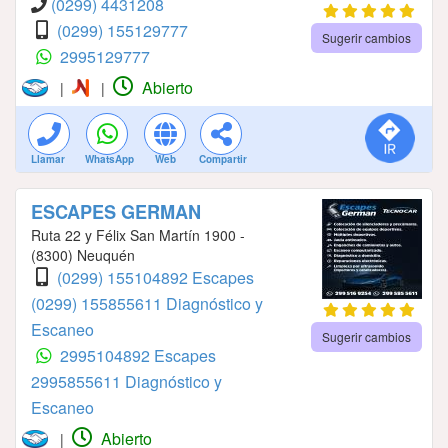
(0299) 4431208
(0299) 155129777
Sugerir cambios
2995129777
Abierto
|
|
Llamar
WhatsApp
Web
Compartir
ESCAPES GERMAN
Ruta 22 y Félix San Martín 1900 -
(8300) Neuquén
(0299) 155104892 Escapes
(0299) 155855611 Diagnóstico y
Escaneo
Sugerir cambios
2995104892 Escapes
2995855611 Diagnóstico y
Escaneo
Abierto
|