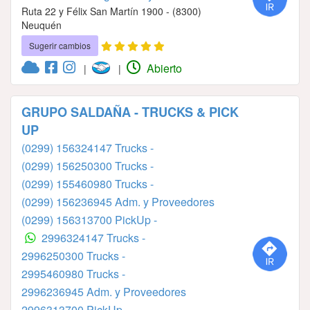
Ruta 22 y Félix San Martín 1900 - (8300)
Neuquén
Sugerir cambios
Abierto
|
|
GRUPO SALDAÑA - TRUCKS & PICK
UP
(0299) 156324147 Trucks -
(0299) 156250300 Trucks -
(0299) 155460980 Trucks -
(0299) 156236945 Adm. y Proveedores
(0299) 156313700 PickUp -
2996324147 Trucks -
2996250300 Trucks -
2995460980 Trucks -
2996236945 Adm. y Proveedores
2996313700 PickUp -