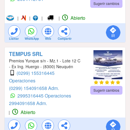
Sugerir cambios
Abierto
|
|
|
|
Llamar
WhatsApp
Web
Compartir
TEMPUS SRL
Premios Yunque s/n - Mz.1 - Lote 12 C
- Ex Ing. Huergo - (8300) Neuquén
(0299) 155316445
Operaciones
(0299) 154091658 Adm.
Sugerir cambios
2995316445 Operaciones
2994091658 Adm.
Abierto
|