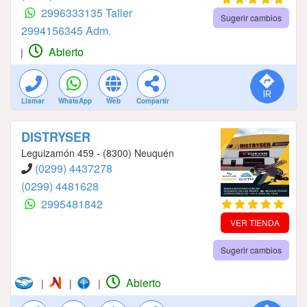
2996333135 Taller
Sugerir cambios
2994156345 Adm.
Abierto
|
Llamar
WhatsApp
Web
Compartir
DISTRYSER
Leguizamón 459 - (8300) Neuquén
(0299) 4437278
(0299) 4481628
2995481842
VER TIENDA
Sugerir cambios
Abierto
|
|
|