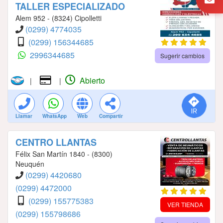
TALLER ESPECIALIZADO
Alem 952 - (8324) Cipolletti
(0299) 4774035
(0299) 156344685
2996344685
Sugerir cambios
Abierto
|
|
Llamar
WhatsApp
Web
Compartir
CENTRO LLANTAS
Félix San Martín 1840 - (8300)
Neuquén
(0299) 4420680
(0299) 4472000
(0299) 155775383
VER TIENDA
(0299) 155798686