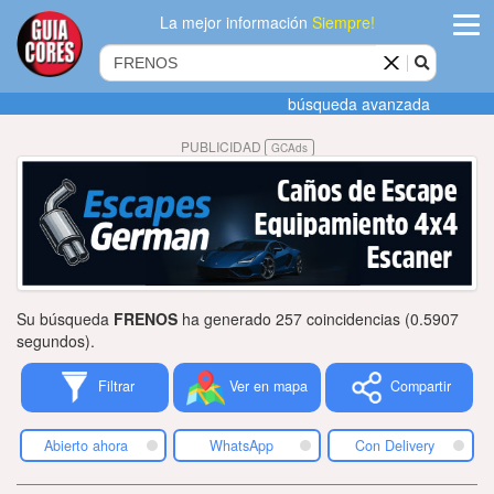
La mejor información
Siempre!
ingres
búsqueda avanzada
Agregar
PUBLICIDAD
GCAds
empres
Actualiza
datos
Publicida
Su búsqueda
FRENOS
ha generado 257 coincidencias (0.5907
Radio
segundos).
Filtrar
Ver en mapa
Compartir
Tiendacore
Contacteno
Abierto ahora
WhatsApp
Con Delivery