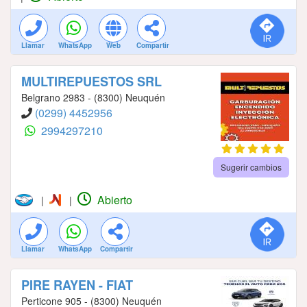
Llamar
WhatsApp
Web
Compartir
MULTIREPUESTOS SRL
Belgrano 2983 - (8300) Neuquén
(0299) 4452956
2994297210
Sugerir cambios
Abierto
|
|
Llamar
WhatsApp
Compartir
PIRE RAYEN - FIAT
Perticone 905 - (8300) Neuquén