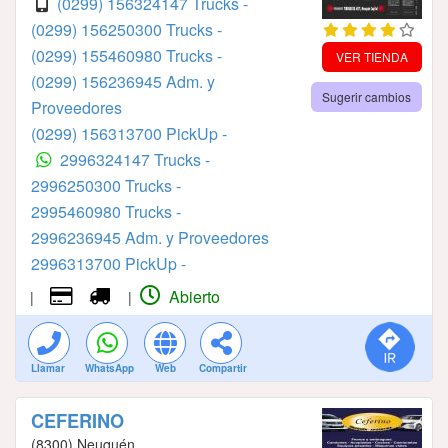
(0299) 156324147 Trucks -
(0299) 156250300 Trucks -
(0299) 155460980 Trucks -
VER TIENDA
(0299) 156236945 Adm. y
Sugerir cambios
Proveedores
(0299) 156313700 PickUp -
2996324147 Trucks -
2996250300 Trucks -
2995460980 Trucks -
2996236945 Adm. y Proveedores
2996313700 PickUp -
Abierto
|
|
Llamar
WhatsApp
Web
Compartir
CEFERINO
(8300) Neuquén