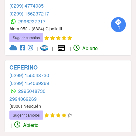
(0299) 4774035
(0299) 156237217
2996237217
Alem 952 - (8324) Cipolletti
Sugerir cambios
Abierto
|
|
|
CEFERINO
(0299) 155048730
(0299) 154069269
2995048730
2994069269
(8300) Neuquén
Sugerir cambios
Abierto
|