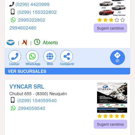
(0299) 4420999
(0299) 155322802
2995322802
2994602480
Sugerir cambios
Abierto
|
|
Llamar
WhatsApp
Web
Compartir
VER SUCURSALES
VYNCAR SRL
Chubut 655 - (8300) Neuquén
(0299) 154059540
2994059540
Sugerir cambios