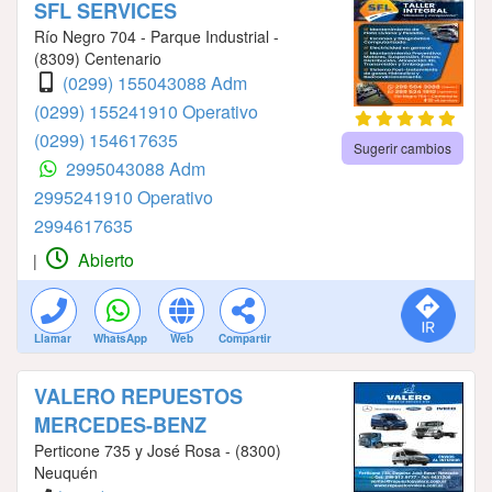
SFL SERVICES
Río Negro 704 - Parque Industrial -
(8309) Centenario
(0299) 155043088 Adm
(0299) 155241910 Operativo
(0299) 154617635
Sugerir cambios
2995043088 Adm
2995241910 Operativo
2994617635
Abierto
|
Llamar
WhatsApp
Web
Compartir
VALERO REPUESTOS
MERCEDES-BENZ
Perticone 735 y José Rosa - (8300)
Neuquén