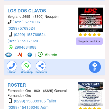
LOS DOS CLAVOS
Belgrano 2695 - (8300) Neuquén
(0299) 5771696
(0299) 5769524
(0299) 155769524
(0299) 155771696
Sugerir cambios
2994634988
Abierto
|
|
|
Llamar
WhatsApp
Compartir
ROSTER
Fernandez Oro 1960 - (8325) General
Fernandez Oro
(0299) 156333135 Taller
(0299) 154156345 Adm.