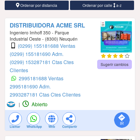
Ordenar por distancia
Ordenar por calle
a-z
DISTRIBUIDORA ACME SRL
Ingeniero Imhoff 350 - Parque
Industrial Oeste - (8300) Neuquén
(0299) 155181688 Ventas
(0299) 155181690 Adm.
(0299) 153287181 Ctas Ctes
Sugerir cambios
Clientes
2995181688 Ventas
2995181690 Adm.
2993287181 Ctas Ctes Clientes
Abierto
|
Llamar
WhatsApp
Web
Compartir