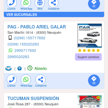
Llamar
WhatsApp
Web
Compartir
VER SUCURSALES
PAG - PABLO ARIEL GALAR
San Martín 1614 - (8300) Neuquén
(0299) 155717692
(0299) 155020283
2995717692
2995020283
Sugerir cambios
Abierto
|
|
Llamar
WhatsApp
Compartir
TUCUMAN SUSPENSIÓN
José Rosa 287 - (8300) Neuquén