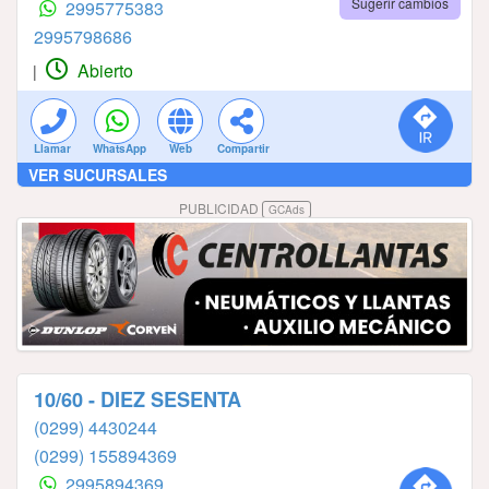
Sugerir cambios
2995775383
2995798686
Abierto
|
Llamar
WhatsApp
Web
Compartir
VER SUCURSALES
PUBLICIDAD
GCAds
10/60 - DIEZ SESENTA
(0299) 4430244
(0299) 155894369
2995894369