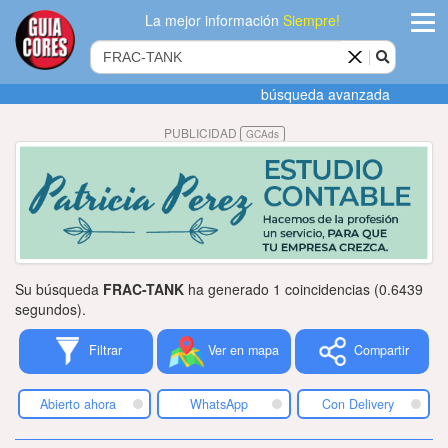
La mejor información
Siempre!
ingres
búsqueda avanzada
Agregar
PUBLICIDAD
GCAds
empres
Actualiza
datos
Publicida
Su búsqueda
FRAC-TANK
ha generado 1 coincidencias (0.6439
Radio
segundos).
Filtrar
Ver en mapa
Compartir
Tiendacore
Contacteno
Abierto ahora
WhatsApp
Con Delivery