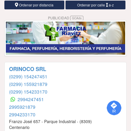
Ordenar por distancia
Ordenar por calle
a-z
PUBLICIDAD
GCAds
ORINOCO SRL
(0299) 154247451
(0299) 155921879
(0299) 154233170
2994247451
2995921879
2994233170
Franzo José 657 - Parque Industrial - (8309)
Centenario