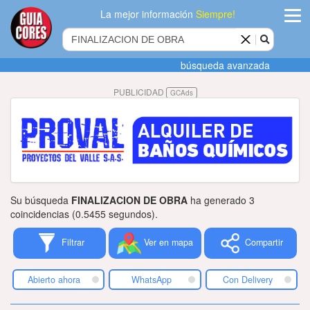
La mejor información
Siempre!
ingres
búsqueda avanzada
Agregar
PUBLICIDAD
GCAds
empres
Actualiza
datos
Publicida
Su búsqueda
FINALIZACION DE OBRA
ha generado 3
Radio
coincidencias (0.5455 segundos).
Filtrar
Ver en mapa
Compartir
Tiendacore
Contacteno
Abierto ahora
WhatsApp
Con Delivery