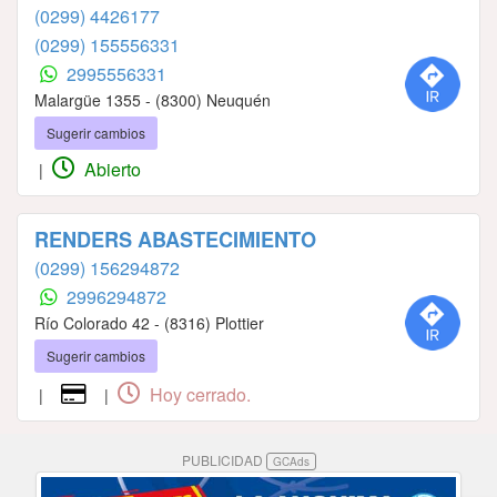
(0299) 4426177
(0299) 155556331
2995556331
Malargüe 1355 - (8300) Neuquén
Sugerir cambios
Abierto
|
RENDERS ABASTECIMIENTO
(0299) 156294872
2996294872
Río Colorado 42 - (8316) Plottier
Sugerir cambios
Hoy cerrado.
|
|
PUBLICIDAD
GCAds