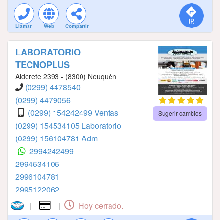
Llamar
Web
Compartir
LABORATORIO
TECNOPLUS
Alderete 2393 - (8300) Neuquén
(0299) 4478540
(0299) 4479056
(0299) 154242499 Ventas
Sugerir cambios
(0299) 154534105 Laboratorio
(0299) 156104781 Adm
2994242499
2994534105
2996104781
2995122062
Hoy cerrado.
|
|