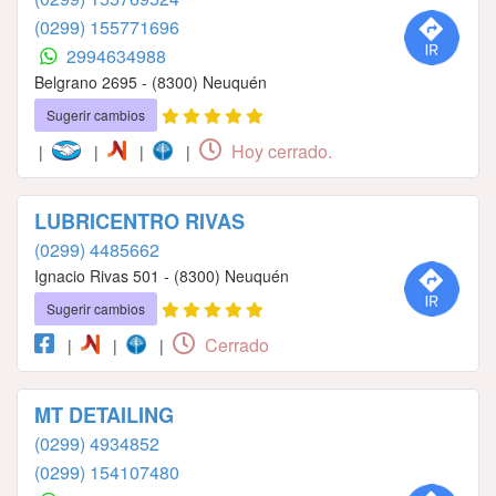
(0299) 155771696
2994634988
Belgrano 2695 - (8300) Neuquén
Sugerir cambios
Hoy cerrado.
|
|
|
|
LUBRICENTRO RIVAS
(0299) 4485662
Ignacio Rivas 501 - (8300) Neuquén
Sugerir cambios
Cerrado
|
|
|
MT DETAILING
(0299) 4934852
(0299) 154107480