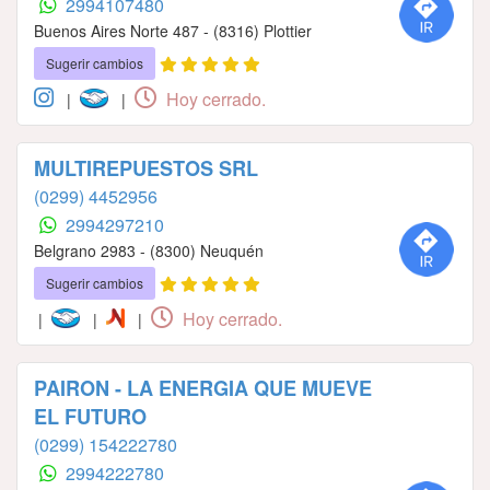
2994107480
Buenos Aires Norte 487 - (8316) Plottier
Sugerir cambios
Hoy cerrado.
|
|
MULTIREPUESTOS SRL
(0299) 4452956
2994297210
Belgrano 2983 - (8300) Neuquén
Sugerir cambios
Hoy cerrado.
|
|
|
PAIRON - LA ENERGIA QUE MUEVE
EL FUTURO
(0299) 154222780
2994222780