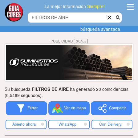
La mejor información
Siempre!
ingres
búsqueda avanzada
Agregar
PUBLICIDAD
GCAds
empres
Actualiza
datos
Publicida
Su búsqueda
FILTROS DE AIRE
ha generado 20 coincidencias
Radio
(0.5469 segundos).
Filtrar
Ver en mapa
Compartir
Tiendacore
Contacteno
Abierto ahora
WhatsApp
Con Delivery