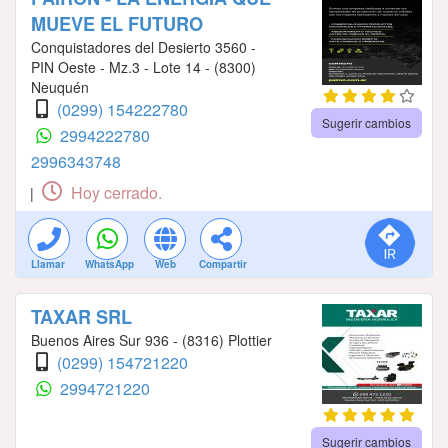
MUEVE EL FUTURO
Conquistadores del Desierto 3560 -
PIN Oeste - Mz.3 - Lote 14 - (8300)
Neuquén
(0299) 154222780
Sugerir cambios
2994222780
2996343748
Hoy cerrado.
|
Llamar
WhatsApp
Web
Compartir
TAXAR SRL
Buenos Aires Sur 936 - (8316) Plottier
(0299) 154721220
2994721220
Sugerir cambios