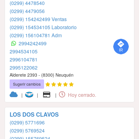
(0299) 4478540
(0299) 4479056
(0299) 154242499 Ventas
(0299) 154534105 Laboratorio
(0299) 156104781 Adm
2994242499
2994534105
2996104781
2995122062
Alderete 2393 - (8300) Neuquén
Sugerir cambios
Hoy cerrado.
|
|
|
LOS DOS CLAVOS
(0299) 5771696
(0299) 5769524
(0299) 155769524