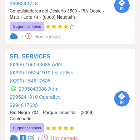
2996343748
Conquistadores del Desierto 3560 - PIN Oeste -
Mz.3 - Lote 14 - (8300) Neuquén
Sugerir cambios
Hoy cerrado.
|
SFL SERVICES
(0299) 155043088 Adm
(0299) 155241910 Operativo
(0299) 154617635
2995043088 Adm
2995241910 Operativo
2994617635
Río Negro 704 - Parque Industrial - (8309)
Centenario
Sugerir cambios
Hoy cerrado.
|