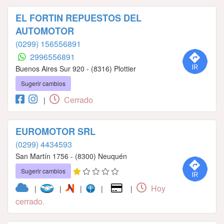
EL FORTIN REPUESTOS DEL
AUTOMOTOR
(0299) 156556891
2996556891
Buenos Aires Sur 920 - (8316) Plottier
Sugerir cambios
Cerrado
|
EUROMOTOR SRL
(0299) 4434593
San Martín 1756 - (8300) Neuquén
Sugerir cambios
Hoy
|
|
|
|
|
cerrado.