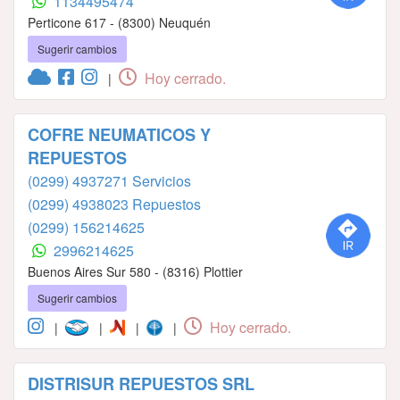
1134495474
Perticone 617 - (8300) Neuquén
Sugerir cambios
Hoy cerrado.
|
COFRE NEUMATICOS Y
REPUESTOS
(0299) 4937271 Servicios
(0299) 4938023 Repuestos
(0299) 156214625
2996214625
Buenos Aires Sur 580 - (8316) Plottier
Sugerir cambios
Hoy cerrado.
|
|
|
|
DISTRISUR REPUESTOS SRL