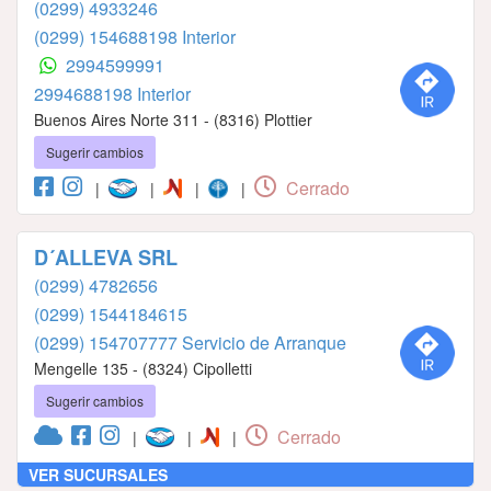
(0299) 4933246
(0299) 154688198 Interior
2994599991
2994688198 Interior
Buenos Aires Norte 311 - (8316) Plottier
Sugerir cambios
Cerrado
|
|
|
|
D´ALLEVA SRL
(0299) 4782656
(0299) 1544184615
(0299) 154707777 Servicio de Arranque
Mengelle 135 - (8324) Cipolletti
Sugerir cambios
Cerrado
|
|
|
VER SUCURSALES