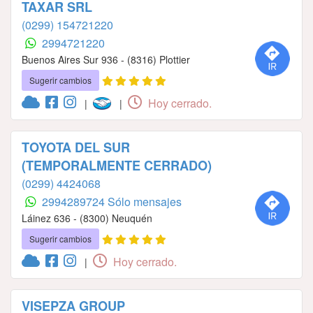
TAXAR SRL
(0299) 154721220
2994721220
Buenos Aires Sur 936 - (8316) Plottier
Sugerir cambios
Hoy cerrado.
|
|
TOYOTA DEL SUR
(TEMPORALMENTE CERRADO)
(0299) 4424068
2994289724 Sólo mensajes
Láinez 636 - (8300) Neuquén
Sugerir cambios
Hoy cerrado.
|
VISEPZA GROUP