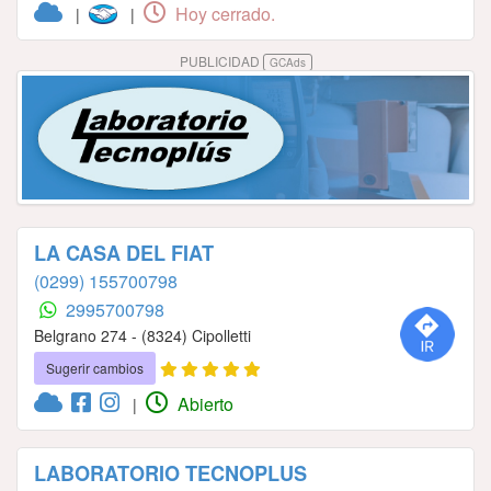
Hoy cerrado.
|
|
PUBLICIDAD
GCAds
LA CASA DEL FIAT
(0299) 155700798
2995700798
Belgrano 274 - (8324) Cipolletti
Sugerir cambios
Abierto
|
LABORATORIO TECNOPLUS