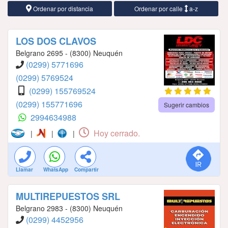
Ordenar por distancia
Ordenar por calle
a-z
LOS DOS CLAVOS
Belgrano 2695 - (8300) Neuquén
(0299) 5771696
(0299) 5769524
(0299) 155769524
(0299) 155771696
Sugerir cambios
2994634988
Hoy cerrado.
|
|
|
Llamar
WhatsApp
Compartir
MULTIREPUESTOS SRL
Belgrano 2983 - (8300) Neuquén
(0299) 4452956