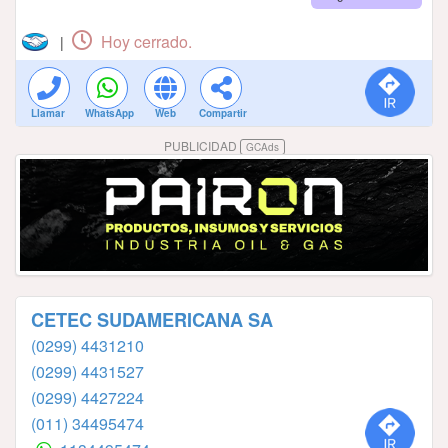
Hoy cerrado.
|
Llamar
WhatsApp
Web
Compartir
PUBLICIDAD
GCAds
CETEC SUDAMERICANA SA
(0299) 4431210
(0299) 4431527
(0299) 4427224
(011) 34495474