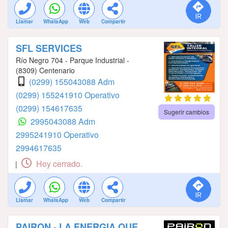
Llamar
WhatsApp
Web
Compartir
SFL SERVICES
Río Negro 704 - Parque Industrial -
(8309) Centenario
(0299) 155043088 Adm
(0299) 155241910 Operativo
(0299) 154617635
Sugerir cambios
2995043088 Adm
2995241910 Operativo
2994617635
Hoy cerrado.
|
Llamar
WhatsApp
Web
Compartir
PAIRON - LA ENERGIA QUE