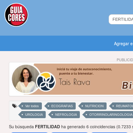
Agregar 
PUBLICI
Ver todos
ECOGRAFIAS
NUTRICION
REUMATO
UROLOGIA
NEFROLOGIA
OTORRINOLARINGOLOGIA
Su búsqueda
FERTILIDAD
ha generado 6 coincidencias (0.7233 