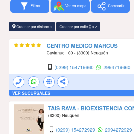
Filtrar
Ver en mapa
Compartir
Ordenar por distancia
Ordenar por calle
a-z
CENTRO MEDICO MARCUS
Caviahue 160 - (8300) Neuquén
(0299) 154719660
2994719660
VER SUCURSALES
TAIS RAVA - BIOEXISTENCIA C
(8300) Neuquén
(0299) 154272929
2994272929