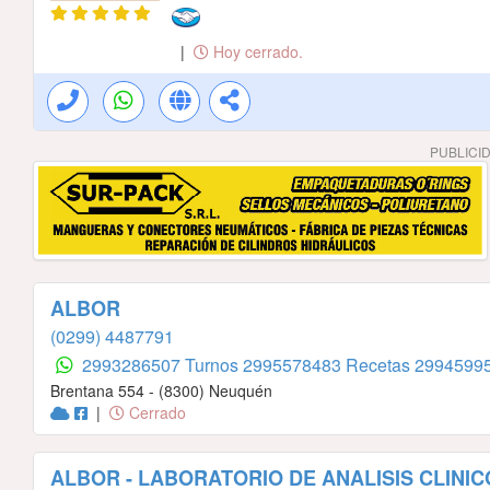
|
Hoy cerrado.
PUBLICI
ALBOR
(0299) 4487791
2993286507 Turnos
2995578483 Recetas
29945995
Brentana 554 - (8300) Neuquén
|
Cerrado
ALBOR - LABORATORIO DE ANALISIS CLINIC