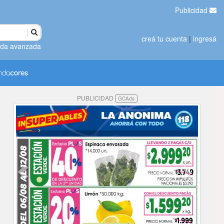
Publicidad
creá tu cuenta
|
ingresá
da avanzada
PUBLICIDAD
GCAds