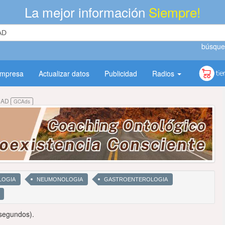
La mejor información
Siempre!
búsque
empresa
Actualizar datos
Publicidad
Radios
DAD
GCAds
LOGIA
NEUMONOLOGIA
GASTROENTEROLOGIA
segundos).