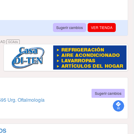
Sugerir cambios
VER TIENDA
DAD
GCAds
Sugerir cambios
95 Urg. Oftalmología
OS