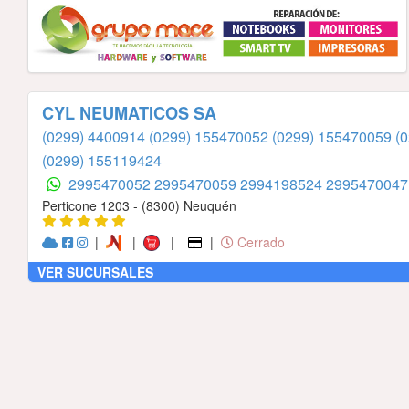
CYL NEUMATICOS SA
(0299) 4400914
(0299) 155470052
(0299) 155470059
(
(0299) 155119424
2995470052
2995470059
2994198524
299547004
Perticone 1203 - (8300) Neuquén
|
|
|
|
Cerrado
VER SUCURSALES