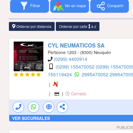
Filtrar
Ver en mapa
Compartir
Ordenar por distancia
Ordenar por calle
a-z
CYL NEUMATICOS SA
Perticone 1203 - (8300) Neuquén
(0299) 4400914
(0299) 155470052
(0299) 1554700
155119424
2995470052
29954700
|
|
|
Cerrado
VER SUCURSALES
PUBLICI