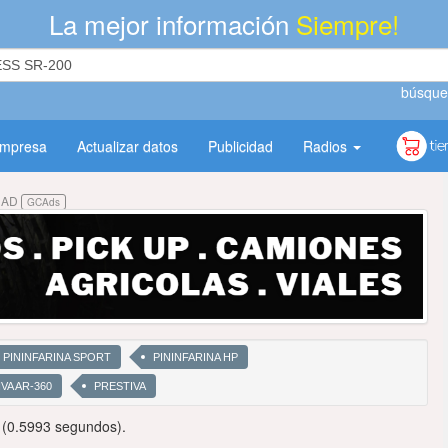
La mejor información
Siempre!
búsque
empresa
Actualizar datos
Publicidad
Radios
DAD
GCAds
PININFARINA SPORT
PININFARINA HP
VA AR-360
PRESTIVA
 (0.5993 segundos).