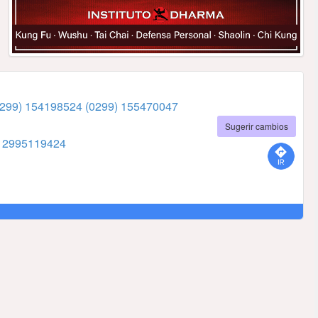
0299) 154198524
(0299) 155470047
Sugerir cambios
7
2995119424