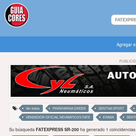
Agregar 
PUBLICI
Ver todos
PININFARINA GREEN
SENTIVA SPORT
VENDEDOR OFICIAL NEUMATICOS FATE
EXIMIA
SENTI
Su búsqueda
FATEXPRESS SR-200
ha generado 1 coincidencias