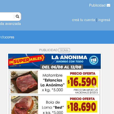
Publicidad
creá tu cuenta
|
ingresá
da avanzada
PUBLICIDAD
GCAds