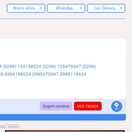
Abierto ahora
WhatsApp
Con Delivery
59
(0299) 154198524
(0299) 155470047
(0299)
59
2994198524
2995470047
2995119424
Sugerir cambios
VER TIENDA
DAD
GCAds