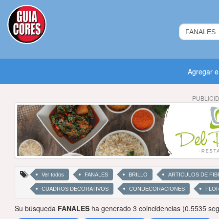
Agregar 
PUBLICI
Ver todos
FANALES
BRILLO
ARTICULOS DE FIB
CUADROS DECORATIVOS
CONDECORACIONES
FLO
Su búsqueda
FANALES
ha generado 3 coincidencias (0.5535 se