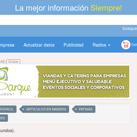
La mejor información
Siempre!
búsque
empresa
Actualizar datos
Publicidad
Radios
DAD
GCAds
ROFACIL
ARTICULOS EN MADERA
PATINAS
RES
gundos).