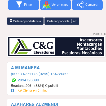
Filtrar
Ver en mapa
Compartir
Ordenar por distancia
Ordenar por calle
a-z
PUBLICI
A MI MANERA
(0299) 4771175
(0299) 154726399
2994726399
Brentana 206 - (8324) Cipolletti
|
Cierra en 5 min.
AZAHARES AUZMENDI