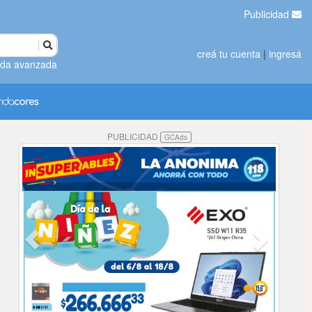
Publicidad
creá tu cuenta
|
ingresá
da avanzada
PUBLICIDAD
GCAds