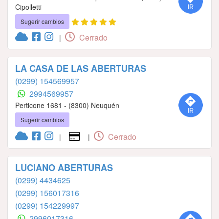
Cipolletti
Sugerir cambios
Cerrado
|
LA CASA DE LAS ABERTURAS
(0299) 154569957
2994569957
Perticone 1681 - (8300) Neuquén
Sugerir cambios
Cerrado
|
|
LUCIANO ABERTURAS
(0299) 4434625
(0299) 156017316
(0299) 154229997
2996017316