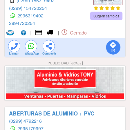
(0299) 156319402
(0299) 154720254
2996319402
Sugerir cambios
2994720254
Cerrado
|
|
|
Llamar
WhatsApp
Compartir
PUBLICIDAD
GCAds
ABERTURAS DE ALUMINIO + PVC
(0299) 4792216
2995179997