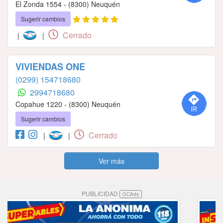
El Zonda 1554 - (8300) Neuquén
Sugerir cambios
Cerrado
|
|
VIVIENDAS ONE
(0299) 154718680
2994718680
Copahue 1220 - (8300) Neuquén
Sugerir cambios
Cerrado
|
|
Ver más
PUBLICIDAD
GCAds