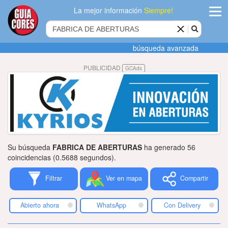
La mejor información
Siempre!
ingres
búsqueda avanzada
Agregar
PUBLICIDAD
GCAds
empres
Actualiza
datos
Publicida
Su búsqueda
FABRICA DE ABERTURAS
ha generado 56
Radio
coincidencias (0.5688 segundos).
Filtrar
Ver en mapa
Compartir
Tiendacore
Contacteno
Abierto ahora
WhatsApp
Con Delivery