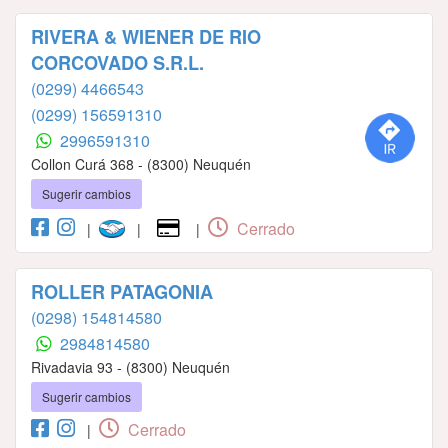
RIVERA & WIENER DE RIO
CORCOVADO S.R.L.
(0299) 4466543
(0299) 156591310
2996591310
Collon Curá 368 - (8300) Neuquén
Sugerir cambios
Cerrado
|
|
|
ROLLER PATAGONIA
(0298) 154814580
2984814580
Rivadavia 93 - (8300) Neuquén
Sugerir cambios
Cerrado
|