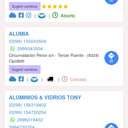
Sugerir cambios
Abierto
|
|
ALUMIA
(0299) 155043504
2995043504
Circunvalación Peron s/n - Tercer Puente - (8324)
Cipolletti
Sugerir cambios
Cerrado
|
|
|
ALUMINIOS & VIDRIOS TONY
(0299) 156319402
(0299) 154720254
2996319402
2994720254