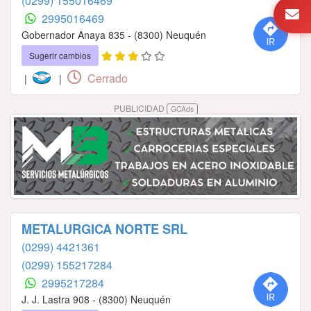
(0299) 155016469
2995016469
Gobernador Anaya 835 - (8300) Neuquén
Sugerir cambios
Cerrado
|
|
PUBLICIDAD
GCAds
METALURGICA NORTE SRL
(0299) 4421361
(0299) 155217284
2995217284
J. J. Lastra 908 - (8300) Neuquén