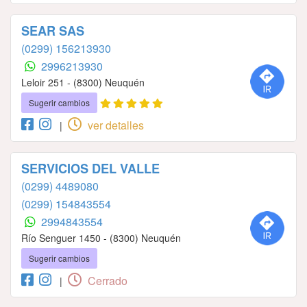
SEAR SAS
(0299) 156213930
2996213930
Leloir 251 - (8300) Neuquén
Sugerir cambios
ver detalles
|
SERVICIOS DEL VALLE
(0299) 4489080
(0299) 154843554
2994843554
Río Senguer 1450 - (8300) Neuquén
Sugerir cambios
Cerrado
|