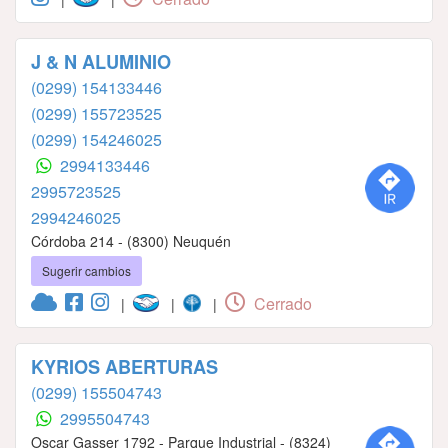
J & N ALUMINIO
(0299) 154133446
(0299) 155723525
(0299) 154246025
2994133446
2995723525
2994246025
Córdoba 214 - (8300) Neuquén
Sugerir cambios
Cerrado
|
|
|
KYRIOS ABERTURAS
(0299) 155504743
2995504743
Oscar Gasser 1792 - Parque Industrial - (8324)