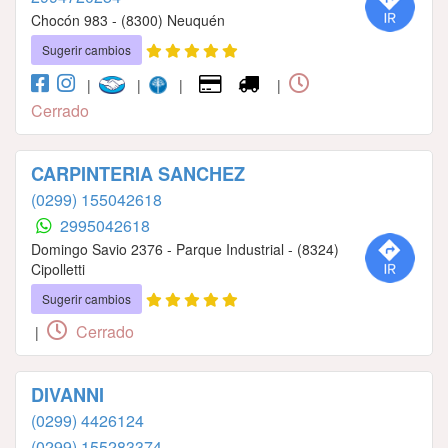
Chocón 983 - (8300) Neuquén
Sugerir cambios
|
|
|
|
Cerrado
CARPINTERIA SANCHEZ
(0299) 155042618
2995042618
Domingo Savio 2376 - Parque Industrial - (8324)
Cipolletti
Sugerir cambios
Cerrado
|
DIVANNI
(0299) 4426124
(0299) 155283374