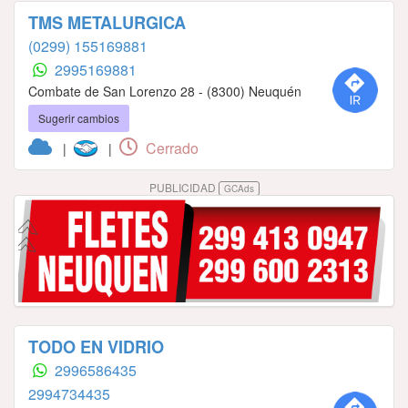
TMS METALURGICA
(0299) 155169881
2995169881
Combate de San Lorenzo 28 - (8300) Neuquén
Sugerir cambios
Cerrado
|
|
PUBLICIDAD
GCAds
TODO EN VIDRIO
2996586435
2994734435