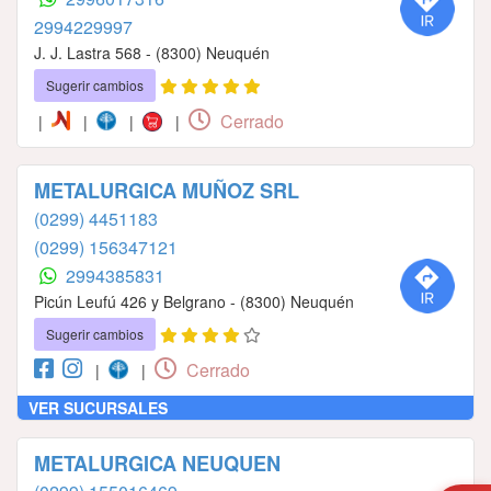
2994229997
J. J. Lastra 568 - (8300) Neuquén
Sugerir cambios
Cerrado
|
|
|
|
METALURGICA MUÑOZ SRL
(0299) 4451183
(0299) 156347121
2994385831
Picún Leufú 426 y Belgrano - (8300) Neuquén
Sugerir cambios
Cerrado
|
|
VER SUCURSALES
METALURGICA NEUQUEN