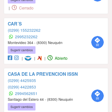
Cerrado
|
CAR´S
(0299) 155232262
2995232262
Montevideo 364 - (8300) Neuquén
Sugerir cambios
Abierto
|
|
|
CASA DE LA PREVENCION ISSN
(0299) 4425935
(0299) 4422853
2994562651
Santiago del Estero 44 - (8300) Neuquén
Sugerir cambios