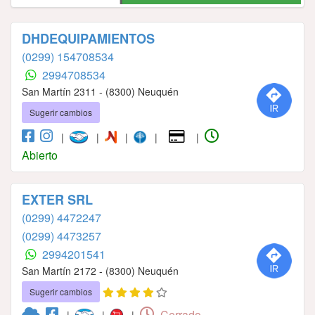
DHDEQUIPAMIENTOS
(0299) 154708534
2994708534
San Martín 2311 - (8300) Neuquén
Sugerir cambios
|
|
|
|
|
Abierto
EXTER SRL
(0299) 4472247
(0299) 4473257
2994201541
San Martín 2172 - (8300) Neuquén
Sugerir cambios
Cerrado
|
|
|