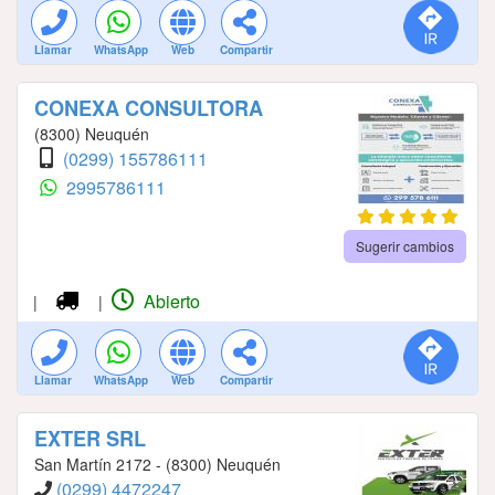
Llamar
WhatsApp
Web
Compartir
CONEXA CONSULTORA
(8300) Neuquén
(0299) 155786111
2995786111
Sugerir cambios
Abierto
|
|
Llamar
WhatsApp
Web
Compartir
EXTER SRL
San Martín 2172 - (8300) Neuquén
(0299) 4472247