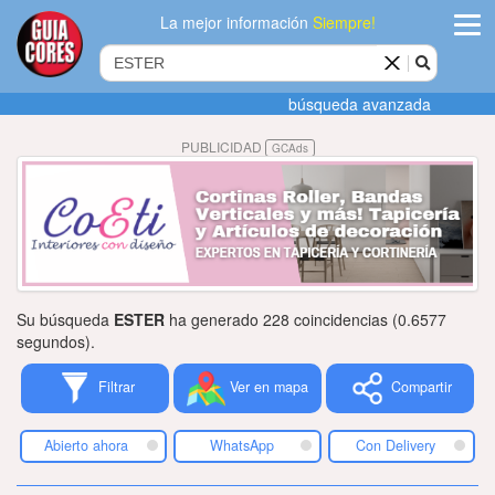
La mejor información
Siempre!
ingres
búsqueda avanzada
Agregar
PUBLICIDAD
GCAds
empres
Actualiza
datos
Publicida
Su búsqueda
ESTER
ha generado 228 coincidencias (0.6577
Radio
segundos).
Filtrar
Ver en mapa
Compartir
Tiendacore
Contacteno
Abierto ahora
WhatsApp
Con Delivery