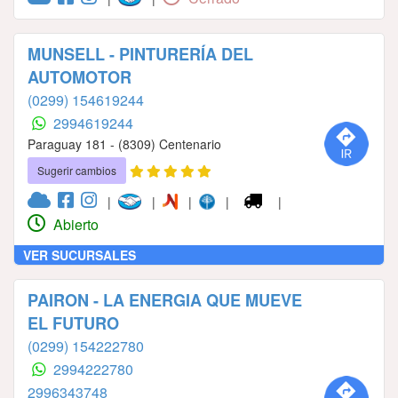
MUNSELL - PINTURERÍA DEL
AUTOMOTOR
(0299) 154619244
2994619244
Paraguay 181 - (8309) Centenario
Sugerir cambios
|
|
|
|
|
Abierto
VER SUCURSALES
PAIRON - LA ENERGIA QUE MUEVE
EL FUTURO
(0299) 154222780
2994222780
2996343748