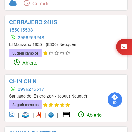
Cerrado
|
CERRAJERO 24HS
155015533
2996259248
El Manzano 1855 - (8300) Neuquén
Sugerir cambios
Abierto
|
CHIN CHIN
2996275517
Santiago del Estero 284 - (8300) Neuquén
Sugerir cambios
Abierto
|
|
|
|
|