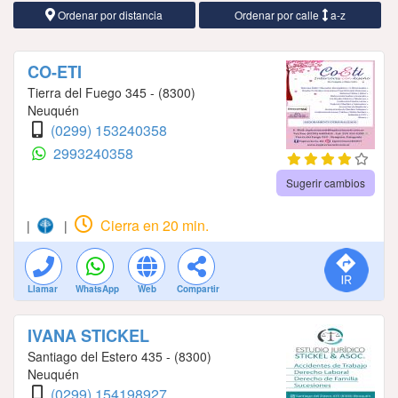
Ordenar por distancia
Ordenar por calle
a-z
CO-ETI
Tierra del Fuego 345 - (8300)
Neuquén
(0299) 153240358
2993240358
Sugerir cambios
Cierra en 20 min.
|
|
Llamar
WhatsApp
Web
Compartir
IVANA STICKEL
Santiago del Estero 435 - (8300)
Neuquén
(0299) 154198927