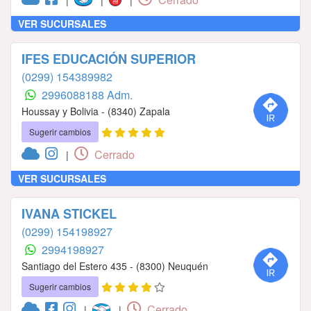
VER SUCURSALES
IFES EDUCACIÓN SUPERIOR
(0299) 154389982
2996088188 Adm.
Houssay y Bolivia - (8340) Zapala
Sugerir cambios
Cerrado
|
VER SUCURSALES
IVANA STICKEL
(0299) 154198927
2994198927
Santiago del Estero 435 - (8300) Neuquén
Sugerir cambios
Cerrado
|
|