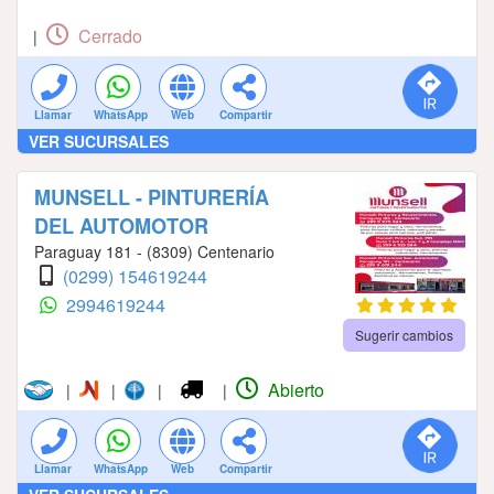
Cerrado
|
Llamar
WhatsApp
Web
Compartir
VER SUCURSALES
MUNSELL - PINTURERÍA
DEL AUTOMOTOR
Paraguay 181 - (8309) Centenario
(0299) 154619244
2994619244
Sugerir cambios
Abierto
|
|
|
|
Llamar
WhatsApp
Web
Compartir