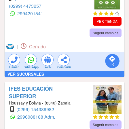
(0299) 4473257
2994201541
VER TIENDA
Sugerir cambios
Cerrado
|
Llamar
WhatsApp
Web
Compartir
VER SUCURSALES
IFES EDUCACIÓN
SUPERIOR
Houssay y Bolivia - (8340) Zapala
(0299) 154389982
2996088188 Adm.
Sugerir cambios