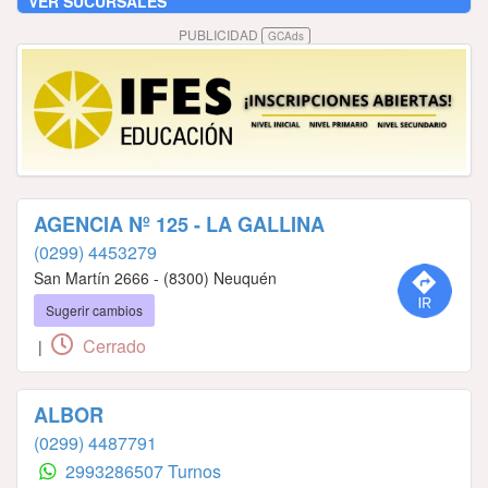
VER SUCURSALES
PUBLICIDAD
GCAds
AGENCIA Nº 125 - LA GALLINA
(0299) 4453279
San Martín 2666 - (8300) Neuquén
Sugerir cambios
Cerrado
|
ALBOR
(0299) 4487791
2993286507 Turnos