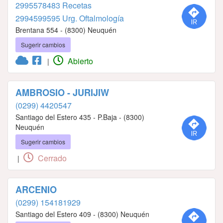
2995578483 Recetas
2994599595 Urg. Oftalmología
Brentana 554 - (8300) Neuquén
Sugerir cambios
Abierto
|
AMBROSIO - JURIJIW
(0299) 4420547
Santiago del Estero 435 - P.Baja - (8300)
Neuquén
Sugerir cambios
Cerrado
|
ARCENIO
(0299) 154181929
Santiago del Estero 409 - (8300) Neuquén