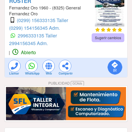
ROSTER
Fernandez Oro 1960 - (8325) General
Fernandez Oro
(0299) 156333135 Taller
(0299) 154156345 Adm.
2996333135 Taller
Sugerir cambios
2994156345 Adm.
Abierto
|
Llamar
WhatsApp
Web
Compartir
PUBLICIDAD
GCAds