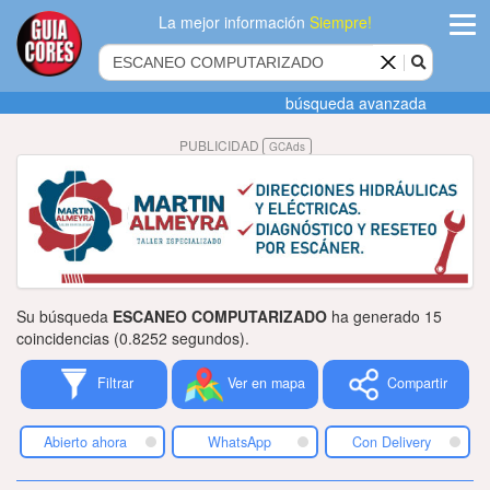
La mejor información
Siempre!
ingres
búsqueda avanzada
Agregar
PUBLICIDAD
GCAds
empres
Actualiza
datos
Publicida
Su búsqueda
ESCANEO COMPUTARIZADO
ha generado 15
Radio
coincidencias (0.8252 segundos).
Filtrar
Ver en mapa
Compartir
Tiendacore
Contacteno
Abierto ahora
WhatsApp
Con Delivery