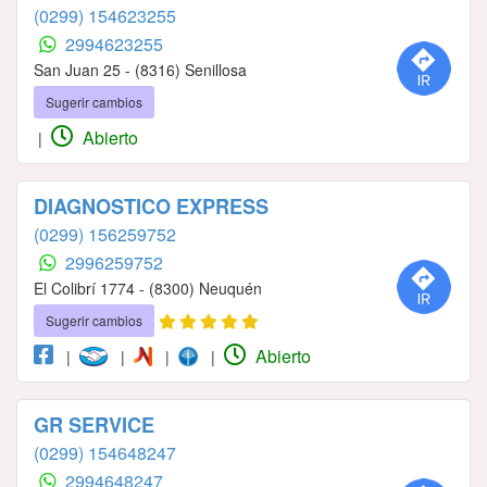
(0299) 154623255
2994623255
San Juan 25 - (8316) Senillosa
Sugerir cambios
Abierto
|
DIAGNOSTICO EXPRESS
(0299) 156259752
2996259752
El Colibrí 1774 - (8300) Neuquén
Sugerir cambios
Abierto
|
|
|
|
GR SERVICE
(0299) 154648247
2994648247