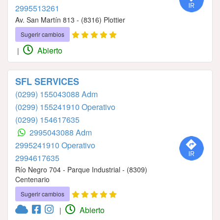
2995513261
Av. San Martín 813 - (8316) Plottier
Sugerir cambios
Abierto
|
SFL SERVICES
(0299) 155043088 Adm
(0299) 155241910 Operativo
(0299) 154617635
2995043088 Adm
2995241910 Operativo
2994617635
Río Negro 704 - Parque Industrial - (8309)
Centenario
Sugerir cambios
Abierto
|