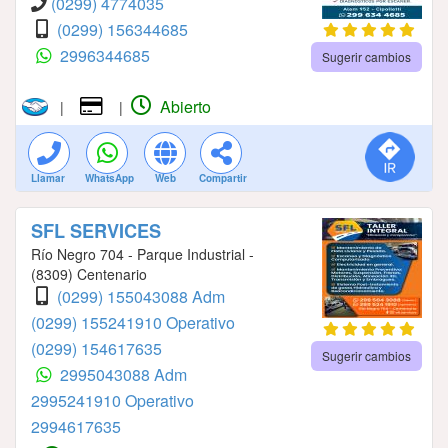
(0299) 4774035
(0299) 156344685
2996344685
Sugerir cambios
Abierto
|
|
Llamar
WhatsApp
Web
Compartir
SFL SERVICES
Río Negro 704 - Parque Industrial -
(8309) Centenario
(0299) 155043088 Adm
(0299) 155241910 Operativo
(0299) 154617635
Sugerir cambios
2995043088 Adm
2995241910 Operativo
2994617635