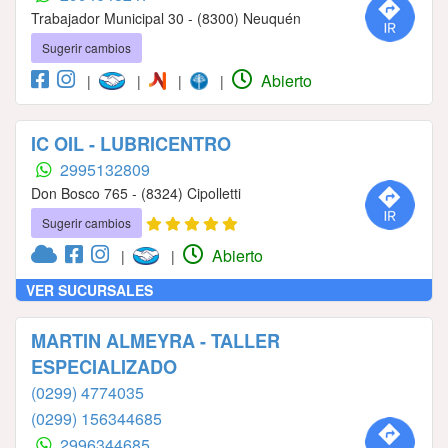
Trabajador Municipal 30 - (8300) Neuquén
Sugerir cambios
Abierto
|
|
|
|
IC OIL - LUBRICENTRO
2995132809
Don Bosco 765 - (8324) Cipolletti
Sugerir cambios
Abierto
|
|
VER SUCURSALES
MARTIN ALMEYRA - TALLER
ESPECIALIZADO
(0299) 4774035
(0299) 156344685
2996344685