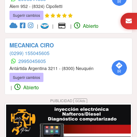
Alem 952 - (8324) Cipolletti
Sugerir cambios
Abierto
|
|
|
MECANICA CIRO
(0299) 155045605
2995045605
Antártida Argentina 3211 - (8300) Neuquén
Sugerir cambios
Abierto
|
PUBLICIDAD
GCAds