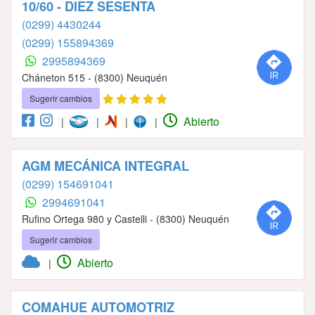
10/60 - DIEZ SESENTA
(0299) 4430244
(0299) 155894369
2995894369
Cháneton 515 - (8300) Neuquén
Sugerir cambios
Abierto
|
|
|
|
AGM MECÁNICA INTEGRAL
(0299) 154691041
2994691041
Rufino Ortega 980 y Castelli - (8300) Neuquén
Sugerir cambios
Abierto
|
COMAHUE AUTOMOTRIZ