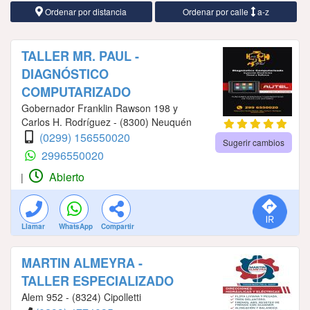
Ordenar por distancia
Ordenar por calle
a-z
TALLER MR. PAUL -
DIAGNÓSTICO
COMPUTARIZADO
Gobernador Franklin Rawson 198 y
Carlos H. Rodríguez - (8300) Neuquén
(0299) 156550020
Sugerir cambios
2996550020
Abierto
|
Llamar
WhatsApp
Compartir
MARTIN ALMEYRA -
TALLER ESPECIALIZADO
Alem 952 - (8324) Cipolletti