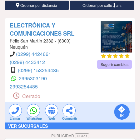
Ordenar por distancia
Ordenar por calle
a-z
ELECTRÓNICA Y
COMUNICACIONES SRL
Félix San Martín 2332 - (8300)
Neuquén
(0299) 4424661
(0299) 4433412
Sugerir cambios
(0299) 153254485
2995303190
2993254485
Cerrado
|
Llamar
WhatsApp
Web
Compartir
VER SUCURSALES
PUBLICIDAD
GCAds