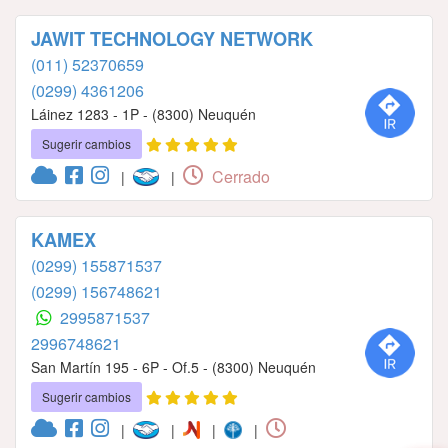
JAWIT TECHNOLOGY NETWORK
(011) 52370659
(0299) 4361206
Láinez 1283 - 1P - (8300) Neuquén
Sugerir cambios
Cerrado
|
|
KAMEX
(0299) 155871537
(0299) 156748621
2995871537
2996748621
San Martín 195 - 6P - Of.5 - (8300) Neuquén
Sugerir cambios
|
|
|
|