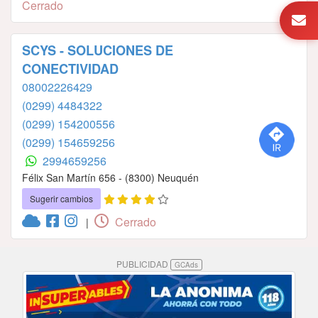
Cerrado
SCYS - SOLUCIONES DE
CONECTIVIDAD
08002226429
(0299) 4484322
(0299) 154200556
(0299) 154659256
2994659256
Félix San Martín 656 - (8300) Neuquén
Sugerir cambios
Cerrado
|
PUBLICIDAD
GCAds