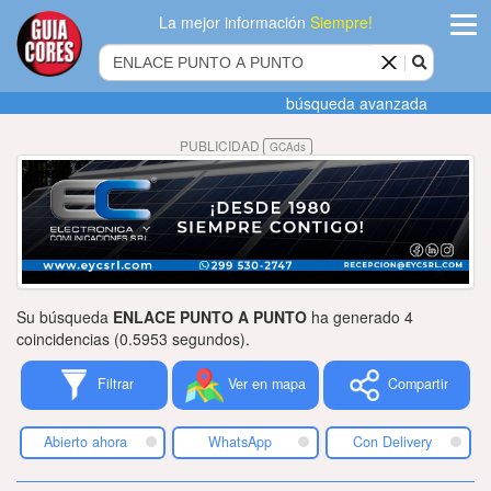
La mejor información
Siempre!
ingres
búsqueda avanzada
Agregar
PUBLICIDAD
GCAds
empres
Actualiza
datos
Publicida
Su búsqueda
ENLACE PUNTO A PUNTO
ha generado 4
Radio
coincidencias (0.5953 segundos).
Filtrar
Ver en mapa
Compartir
Tiendacore
Contacteno
Abierto ahora
WhatsApp
Con Delivery