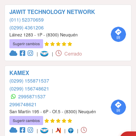
JAWIT TECHNOLOGY NETWORK
(011) 52370659
(0299) 4361206
Láinez 1283 - 1P - (8300) Neuquén
Sugerir cambios
Cerrado
|
|
KAMEX
(0299) 155871537
(0299) 156748621
2995871537
2996748621
San Martín 195 - 6P - Of.5 - (8300) Neuquén
Sugerir cambios
|
|
|
|