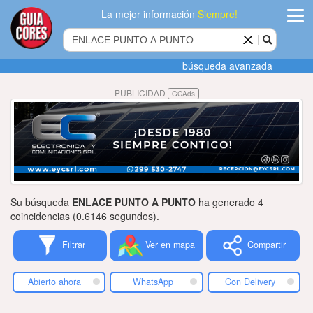
La mejor información
Siempre!
ingres
búsqueda avanzada
Agregar
PUBLICIDAD
GCAds
empres
Actualiza
datos
Publicida
Su búsqueda
ENLACE PUNTO A PUNTO
ha generado 4
Radio
coincidencias (0.6146 segundos).
Filtrar
Ver en mapa
Compartir
Tiendacore
Contacteno
Abierto ahora
WhatsApp
Con Delivery