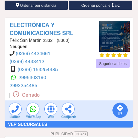
Ordenar por distancia
Ordenar por calle
a-z
ELECTRÓNICA Y
COMUNICACIONES SRL
Félix San Martín 2332 - (8300)
Neuquén
(0299) 4424661
(0299) 4433412
Sugerir cambios
(0299) 153254485
2995303190
2993254485
Cerrado
|
Llamar
WhatsApp
Web
Compartir
VER SUCURSALES
PUBLICIDAD
GCAds