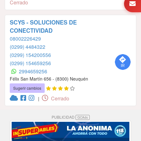
Cerrado
SCYS - SOLUCIONES DE
CONECTIVIDAD
08002226429
(0299) 4484322
(0299) 154200556
(0299) 154659256
2994659256
Félix San Martín 656 - (8300) Neuquén
Sugerir cambios
Cerrado
|
PUBLICIDAD
GCAds