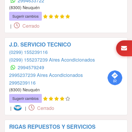
2994633722
(8300) Neuquén
Sugerir cambios
Cerrado
|
J.D. SERVICIO TECNICO
(0299) 155239116
(0299) 155237239 Aires Acondicionados
2994579249
2995237239 Aires Acondicionados
2995239116
(8300) Neuquén
Sugerir cambios
Cerrado
|
|
RIGAS REPUESTOS Y SERVICIOS