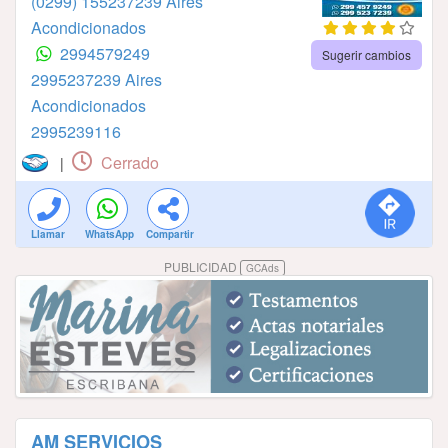
(0299) 155237239 Aires
Acondicionados
2994579249
Sugerir cambios
2995237239 Aires
Acondicionados
2995239116
Cerrado
|
Llamar
WhatsApp
Compartir
PUBLICIDAD
GCAds
AM SERVICIOS