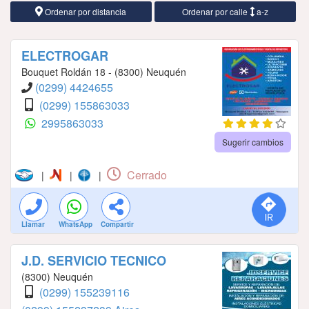
Ordenar por distancia
Ordenar por calle
a-z
ELECTROGAR
Bouquet Roldán 18 - (8300) Neuquén
(0299) 4424655
(0299) 155863033
2995863033
Sugerir cambios
Cerrado
|
|
|
Llamar
WhatsApp
Compartir
J.D. SERVICIO TECNICO
(8300) Neuquén
(0299) 155239116