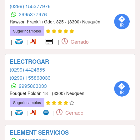
(0299) 155377976
2995377976
Rawson Franklin Gdor. 825 - (8300) Neuquén
Sugerir cambios
Cerrado
|
|
|
|
ELECTROGAR
(0299) 4424655
(0299) 155863033
2995863033
Bouquet Roldán 18 - (8300) Neuquén
Sugerir cambios
Cerrado
|
|
|
|
ELEMENT SERVICIOS