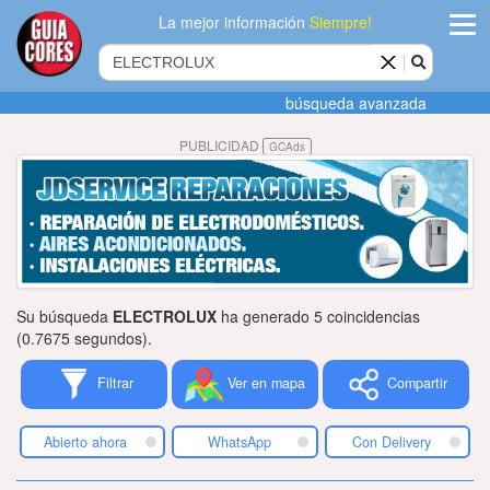
La mejor información
Siempre!
ingres
búsqueda avanzada
Agregar
PUBLICIDAD
GCAds
empres
Actualiza
datos
Publicida
Su búsqueda
ELECTROLUX
ha generado 5 coincidencias
Radio
(0.7675 segundos).
Filtrar
Ver en mapa
Compartir
Tiendacore
Contacteno
Abierto ahora
WhatsApp
Con Delivery