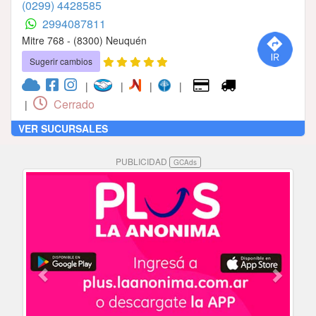
(0299) 4428585
2994087811
Mitre 768 - (8300) Neuquén
Sugerir cambios
|
|
|
|
Cerrado
|
VER SUCURSALES
PUBLICIDAD
GCAds