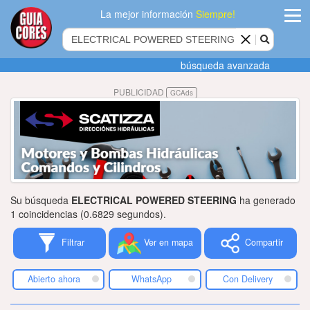
La mejor información
Siempre!
ingres
búsqueda avanzada
Agregar
PUBLICIDAD
GCAds
empres
Actualiza
datos
Publicida
Su búsqueda
ELECTRICAL POWERED STEERING
ha generado
Radio
1 coincidencias (0.6829 segundos).
Filtrar
Ver en mapa
Compartir
Tiendacore
Contacteno
Abierto ahora
WhatsApp
Con Delivery