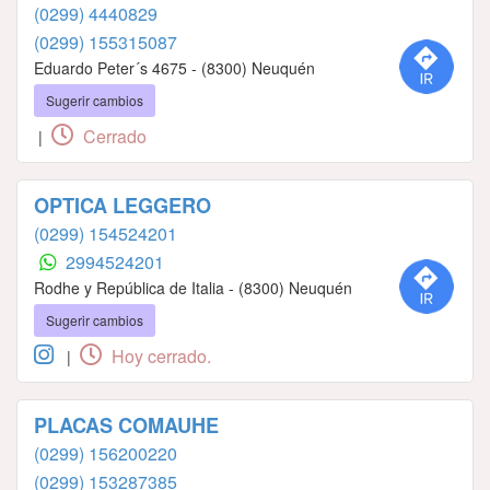
(0299) 4440829
(0299) 155315087
Eduardo Peter´s 4675 - (8300) Neuquén
Sugerir cambios
Cerrado
|
OPTICA LEGGERO
(0299) 154524201
2994524201
Rodhe y República de Italia - (8300) Neuquén
Sugerir cambios
Hoy cerrado.
|
PLACAS COMAUHE
(0299) 156200220
(0299) 153287385