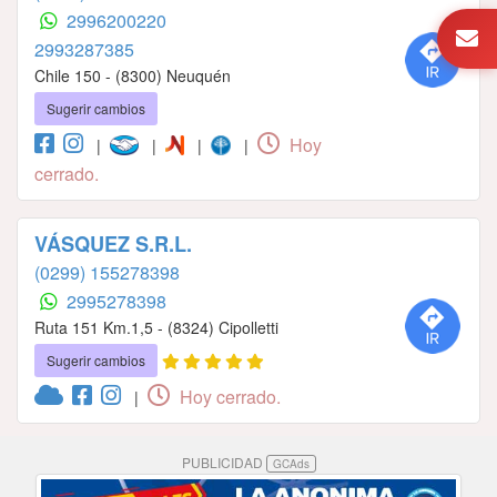
2996200220
2993287385
Chile 150 - (8300) Neuquén
Sugerir cambios
Hoy
|
|
|
|
cerrado.
VÁSQUEZ S.R.L.
(0299) 155278398
2995278398
Ruta 151 Km.1,5 - (8324) Cipolletti
Sugerir cambios
Hoy cerrado.
|
PUBLICIDAD
GCAds