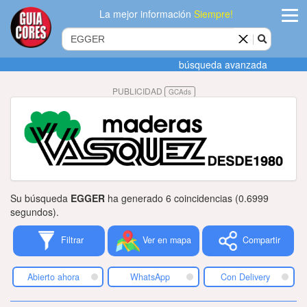
La mejor información
Siempre!
ingres
búsqueda avanzada
Agregar
PUBLICIDAD
GCAds
empres
Actualiza
datos
Publicida
Su búsqueda
EGGER
ha generado 6 coincidencias (0.6999
Radio
segundos).
Filtrar
Ver en mapa
Compartir
Tiendacore
Contacteno
Abierto ahora
WhatsApp
Con Delivery