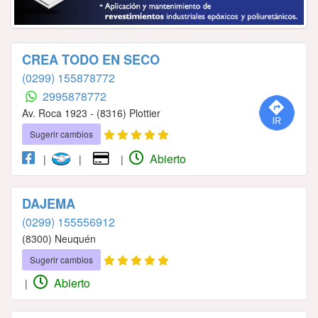
CREA TODO EN SECO
(0299) 155878772
2995878772
Av. Roca 1923 - (8316) Plottier
Sugerir cambios
Abierto
|
|
|
DAJEMA
(0299) 155556912
(8300) Neuquén
Sugerir cambios
Abierto
|