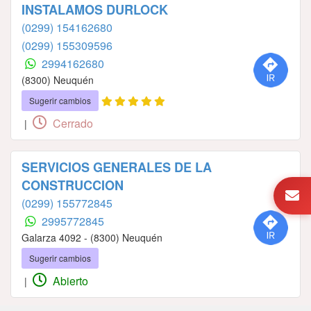
INSTALAMOS DURLOCK
(0299) 154162680
(0299) 155309596
2994162680
(8300) Neuquén
Sugerir cambios
Cerrado
|
SERVICIOS GENERALES DE LA
CONSTRUCCION
(0299) 155772845
2995772845
Galarza 4092 - (8300) Neuquén
Sugerir cambios
Abierto
|