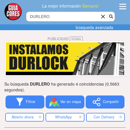
La mejor información
Siempre!
ingres
búsqueda avanzada
Agregar
PUBLICIDAD
GCAds
empres
Actualiza
datos
Publicida
Su búsqueda
DURLERO
ha generado 4 coincidencias (0.5663
Radio
segundos).
Filtrar
Ver en mapa
Compartir
Tiendacore
Contacteno
Abierto ahora
WhatsApp
Con Delivery