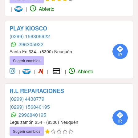
Abierto
|
|
PLAY KIOSCO
(0299) 156305922
296305922
Santa Fe 634 - (8300) Neuquén
Sugerir cambios
Abierto
|
|
|
|
R.L REPARACIONES
(0299) 4438779
(0299) 156840195
2996840195
Leguizamón 254 - (8300) Neuquén
Sugerir cambios