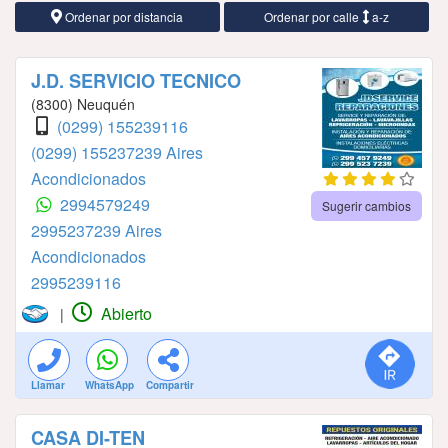
Ordenar por distancia
Ordenar por calle
a-z
J.D. SERVICIO TECNICO
(8300) Neuquén
(0299) 155239116
(0299) 155237239 Aires
Acondicionados
2994579249
Sugerir cambios
2995237239 Aires
Acondicionados
2995239116
Abierto
|
Llamar
WhatsApp
Compartir
CASA DI-TEN