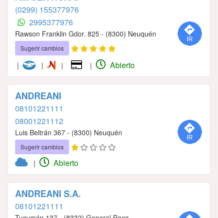
(0299) 155377976
2995377976
Rawson Franklin Gdor. 825 - (8300) Neuquén
Sugerir cambios
Abierto
|
|
|
|
ANDREANI
08101221111
08001221112
Luis Beltrán 367 - (8300) Neuquén
Sugerir cambios
Abierto
|
ANDREANI S.A.
08101221111
Tucumán 137 - (8332) General Roca