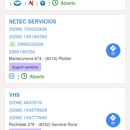
Abierto
|
|
|
|
SETEC SERVICIOS
(0299) 155032936
(0299) 155190350
2995032936
2995190350
Mariscurrena 874 - (8316) Plottier
Sugerir cambios
Abierto
|
VHS
(0298) 4433516
(0298) 154578928
(0298) 154777640
Rochdale 278 - (8332) General Roca