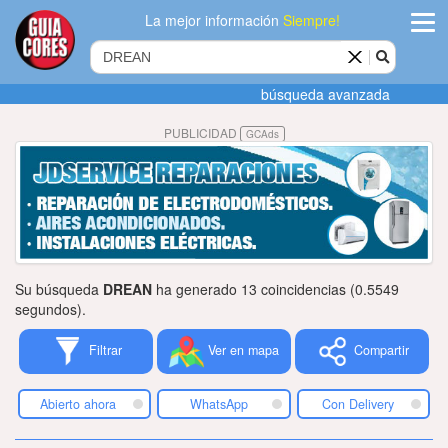
La mejor información
Siempre!
ingres
búsqueda avanzada
Agregar
PUBLICIDAD
GCAds
empres
Actualiza
datos
Publicida
Su búsqueda
DREAN
ha generado 13 coincidencias (0.5549
Radio
segundos).
Filtrar
Ver en mapa
Compartir
Tiendacore
Contacteno
Abierto ahora
WhatsApp
Con Delivery